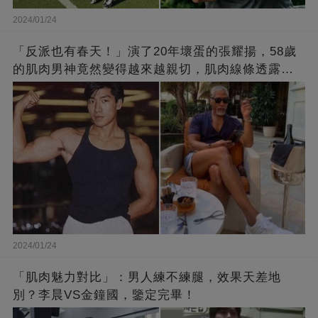
2024/01/24
「反派也有春天！」演了20年壞蛋的張耀揚，58歲
的肌肉男神竟然變得越來越親切，肌肉線條透露了
他的秘密！
2024/01/24
「肌肉魅力對比」：男人練不練腿，效果天差地
別？李晨VS金鐘國，鑒定完畢！