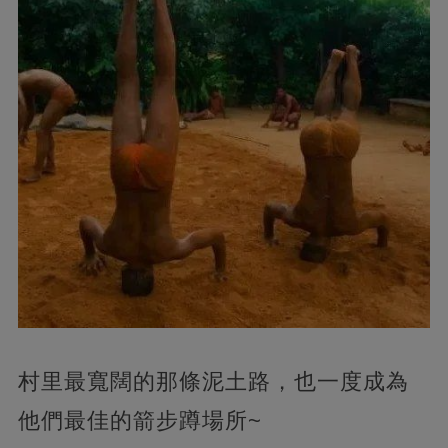
村里最寬闊的那條泥土路，也一度成為
他們最佳的箭步蹲場所~