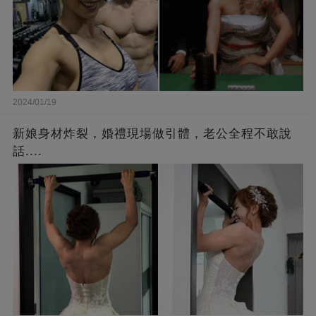
2024/01/19
新娘身材炸裂，婚禮現場做引體，老公全程不敢說
話....