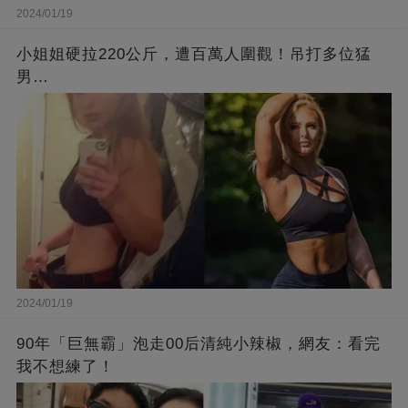
2024/01/19
小姐姐硬拉220公斤，遭百萬人圍觀！吊打多位猛
男…
2024/01/19
90年「巨無霸」泡走00后清純小辣椒，網友：看完
我不想練了！