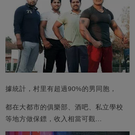
據統計，村里有超過90%的男同胞，
都在大都市的俱樂部、酒吧、私立學校
等地方做保鏢，收入相當可觀...