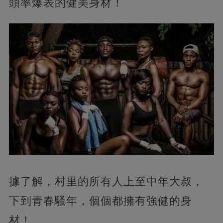
頭率爆表的健美身材！
據了解，村里的所有人上至中年大叔，
下到青春騷年，個個都擁有強健的身
材！