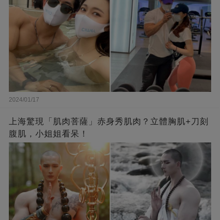
2024/01/17
上海驚現「肌肉菩薩」赤身秀肌肉？立體胸肌+刀刻
腹肌，小姐姐看呆！