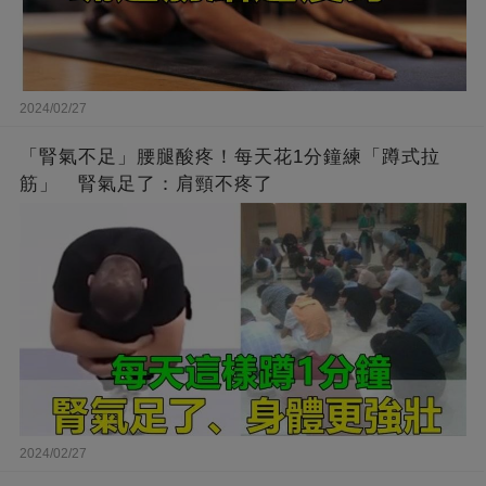
2024/02/27
「腎氣不足」腰腿酸疼！每天花1分鐘練「蹲式拉
筋」 腎氣足了：肩頸不疼了
2024/02/27