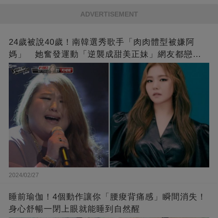
ADVERTISEMENT
24歲被說40歲！南韓選秀歌手「肉肉體型被嫌阿
媽」 她奮發運動「逆襲成甜美正妹」網友都戀愛
了❤
2024/02/27
睡前瑜伽！4個動作讓你「腰痠背痛感」瞬間消失！
身心舒暢一閉上眼就能睡到自然醒