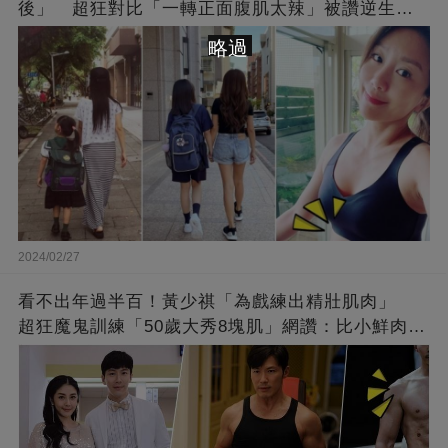
後」 超狂對比「一轉正面腹肌太辣」被讚逆生
長：媽媽變姊姊❤
略過
2024/02/27
看不出年過半百！黃少祺「為戲練出精壯肌肉」
超狂魔鬼訓練「50歲大秀8塊肌」網讚：比小鮮肉猛
❤