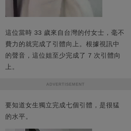
這位當時 33 歲來自台灣的付女士，毫不
費力的就完成了引體向上。根據視訊中
的聲音，這位姐至少完成了 7 次引體向
上。
ADVERTISEMENT
要知道女生獨立完成七個引體，是很猛
的水平。