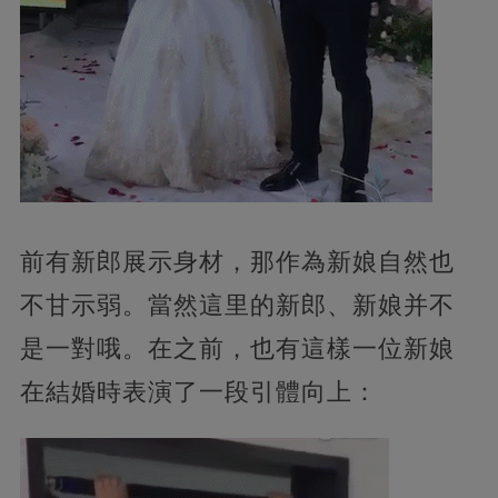
前有新郎展示身材，那作為新娘自然也
不甘示弱。當然這里的新郎、新娘并不
是一對哦。在之前，也有這樣一位新娘
在結婚時表演了一段引體向上：