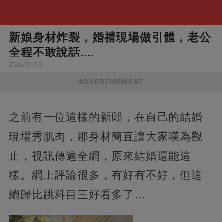
新娘身材炸裂，婚禮現場做引體，老公
全程不敢說話....
2024/01/19
ADVERTISEMENT
之前有一位這樣的新郎，在自己的結婚
現場秀肌肉，那身材簡直讓大家嘆為觀
止，視訊傳遍全網，原來結婚還能這
樣。網上評論很多，有好有不好，但這
總歸比跳科目三好看多了…