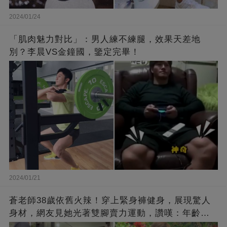
2024/01/24
「肌肉魅力對比」：男人練不練腿，效果天差地
別？李晨VS金鐘國，鑒定完畢！
2024/01/21
蒼老師38歲依舊火辣！穿上緊身褲健身，展現驚人
身材，網友見她光著雙腳賣力運動，讚嘆：年齡不
過是個數字！