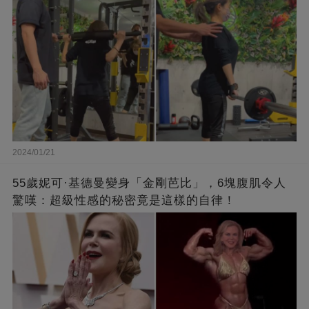
2024/01/21
55歲妮可·基德曼變身「金剛芭比」，6塊腹肌令人
驚嘆：超級性感的秘密竟是這樣的自律！