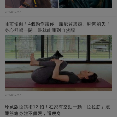
2024/02/27
睡前瑜伽！4個動作讓你「腰痠背痛感」瞬間消失！
身心舒暢一閉上眼就能睡到自然醒
2024/02/27
珍藏版拉筋術12 招！在家有空動一動「拉拉筋」疏
通筋絡身體不僵硬，還瘦身