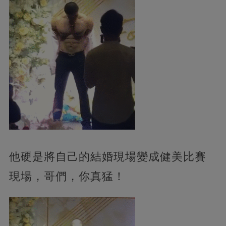
他硬是將自己的結婚現場變成健美比賽
現場，哥們，你真猛！