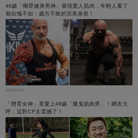
46歲「獨臂健身男神」展現驚人肌肉，年輕人看了
都自愧不如：歲月不敗的完美身形！
2024/01/24
「體育女神」竟愛上49歲「魔鬼肌肉男」！網友大
呼：這對CP太震撼了！