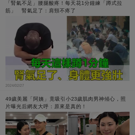
「腎氣不足」腰腿酸疼！每天花1分鐘練「蹲式拉
筋」 腎氣足了：肩頸不疼了
2024/02/27
49歲美麗「阿姨」竟吸引小23歲肌肉男神傾心，照
片曝光后網友大呼：原來是真的！