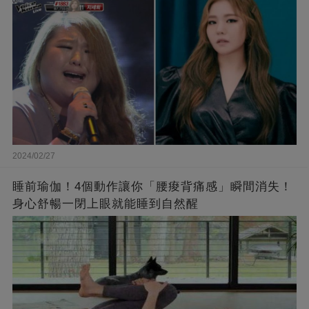
了❤
2024/02/27
睡前瑜伽！4個動作讓你「腰痠背痛感」瞬間消失！
身心舒暢一閉上眼就能睡到自然醒