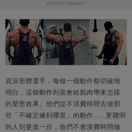
ADVERTISEMENT
資深形體選手，每做一個動作都切確地
明白，這個動作到底會給肌肉帶來怎樣
的塑形效果。他們從不浪費時間去做那
些「不確定練到哪里」的動作......更聰明
的人則更進一步，他們不會浪費時間做