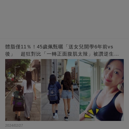
體脂僅11％！45歲佩甄曬「送女兒開學6年前vs
後」 超狂對比「一轉正面腹肌太辣」被讚逆生
長：媽媽變姊姊❤
2024/02/27