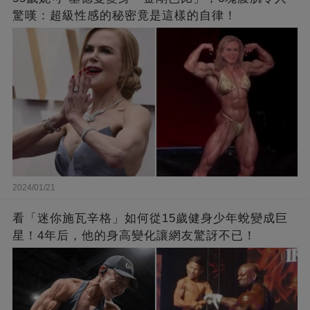
驚嘆：超級性感的秘密竟是這樣的自律！
2024/01/21
看「迷你施瓦辛格」如何從15歲健身少年蛻變成巨
星！4年后，他的身高變化讓網友驚訝不已！