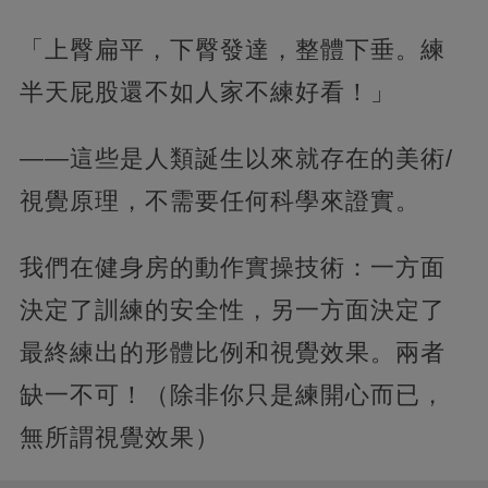
「上臀扁平，下臀發達，整體下垂。練
半天屁股還不如人家不練好看！」
——這些是人類誕生以來就存在的美術/
視覺原理，不需要任何科學來證實。
我們在健身房的動作實操技術：一方面
決定了訓練的安全性，另一方面決定了
最終練出的形體比例和視覺效果。兩者
缺一不可！（除非你只是練開心而已，
無所謂視覺效果）