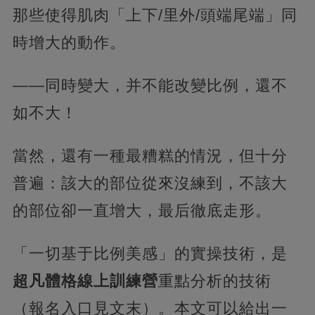
那些使得肌肉「上下/里外/頭端尾端」同
時增大的動作。
——同時變大，并不能改變比例，還不
如不大！
當然，還有一種最糟糕的情況，但十分
普遍：該大的部位從來沒練到，不該大
的部位卻一直增大，最后徹底走形。
「一切基于比例美感」的實操技術，是
超凡體格線上訓練營
重點分析的技術
（報名入口見文末）。本文可以給出一