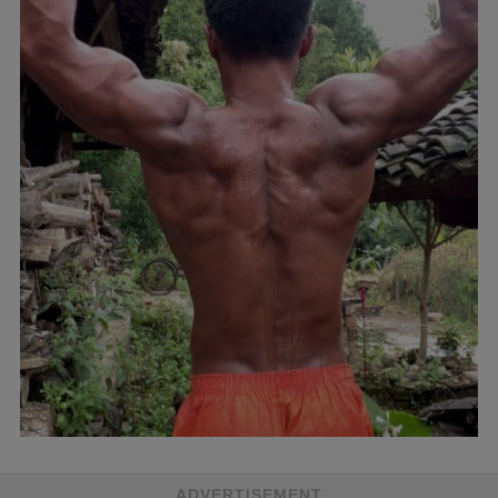
ADVERTISEMENT