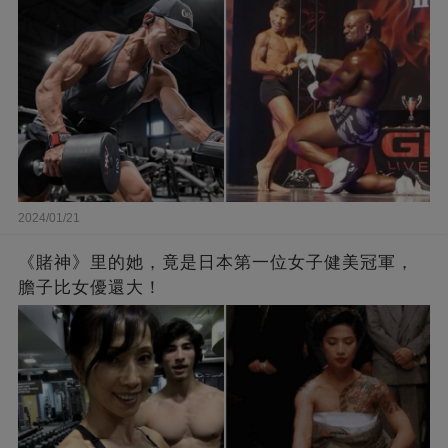
2024/01/21
《賭神》里的她，竟是日本第一位女子健美冠軍，
膽子比女優還大！