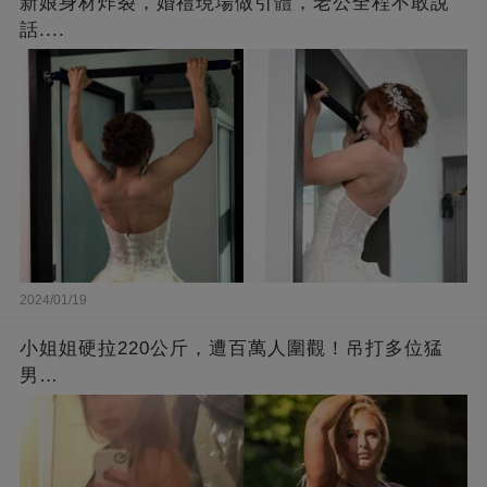
新娘身材炸裂，婚禮現場做引體，老公全程不敢說
話....
2024/01/19
小姐姐硬拉220公斤，遭百萬人圍觀！吊打多位猛
男…