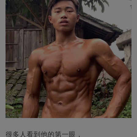
很多人看到他的第一眼，