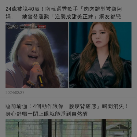
24歲被說40歲！南韓選秀歌手「肉肉體型被嫌阿
媽」 她奮發運動「逆襲成甜美正妹」網友都戀愛
了❤
2024/02/27
睡前瑜伽！4個動作讓你「腰痠背痛感」瞬間消失！
身心舒暢一閉上眼就能睡到自然醒