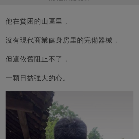
他在貧困的山區里，
沒有現代商業健身房里的完備器械，
但這依舊阻止不了，
一顆日益強大的心。