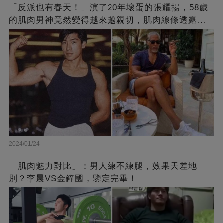
「反派也有春天！」演了20年壞蛋的張耀揚，58歲
的肌肉男神竟然變得越來越親切，肌肉線條透露了
他的秘密！
2024/01/24
「肌肉魅力對比」：男人練不練腿，效果天差地
別？李晨VS金鐘國，鑒定完畢！