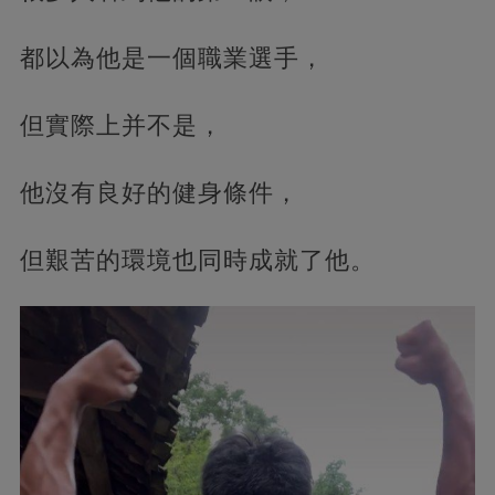
都以為他是一個職業選手，
但實際上并不是，
他沒有良好的健身條件，
但艱苦的環境也同時成就了他。