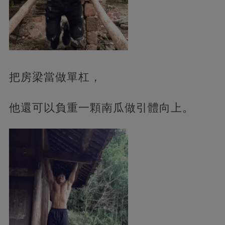
把房梁當做單杠，
他還可以負重一顆南瓜做引體向上。