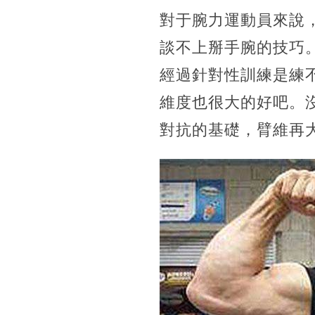
對于腕力運動員來說
談不上掰手腕的技巧
經過針對性訓練是練
維度也很大的好吧。
對抗的基礎，臂維再