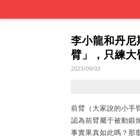
李小龍和丹尼
臂」，只練大
2023/09/03
前臂（大家說的小手
認為前臂屬于被動鍛
事實果真如此嗎？那