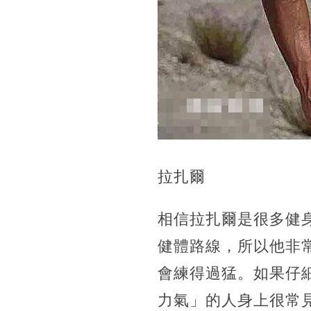
拉扎爾
相信拉扎爾是很多健
健體路線，所以他非
會練得過猛。如果仔
力氣」的人身上很常