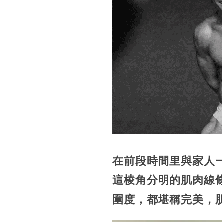
在前段時間里與家人
這棱角分明的肌肉線
圍度，都堪稱完美，