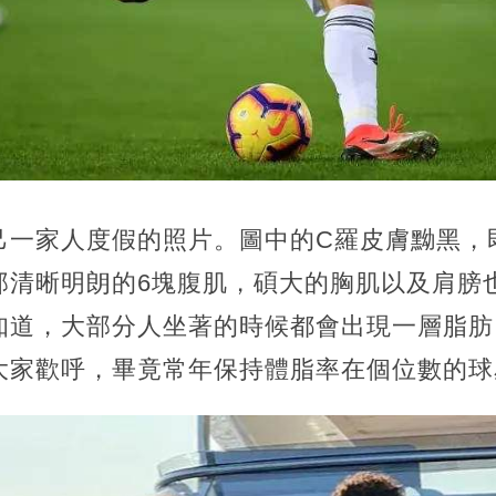
己一家人度假的照片。圖中的C羅皮膚黝黑，
那清晰明朗的6塊腹肌，碩大的胸肌以及肩膀
知道，大部分人坐著的時候都會出現一層脂肪
大家歡呼，畢竟常年保持體脂率在個位數的球