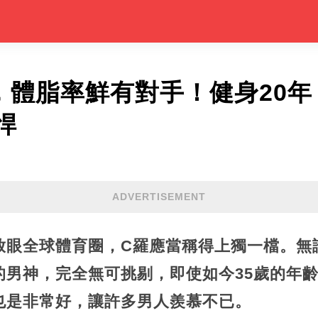
，體脂率鮮有對手！健身20年
悍
ADVERTISEMENT
放眼全球體育圈，C羅應當稱得上獨一檔。無
男神，完全無可挑剔，即使如今35歲的年齡
也是非常好，讓許多男人羨慕不已。