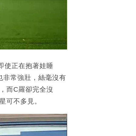
即使正在抱著娃睡
也非常強壯，絲毫沒有
，而C羅卻完全沒
星可不多見。