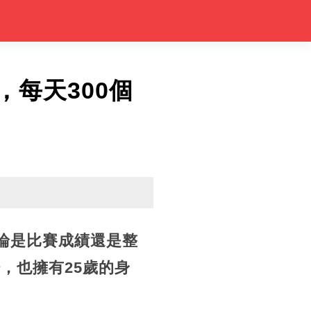
，每天300個
論是比賽成績還是整
，也擁有25歲的身