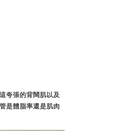
這夸張的背闊肌以及
管是體脂率還是肌肉