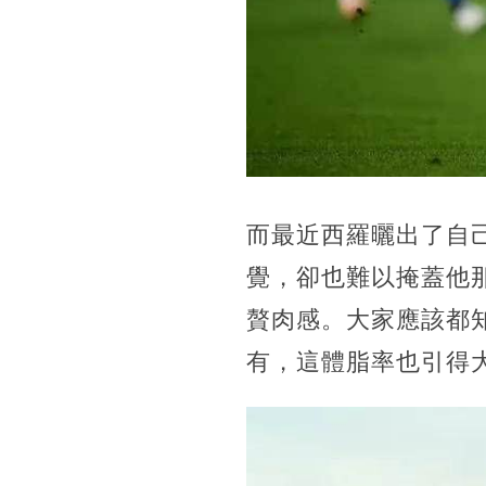
而最近西羅曬出了自
覺，卻也難以掩蓋他
贅肉感。大家應該都
有，這體脂率也引得