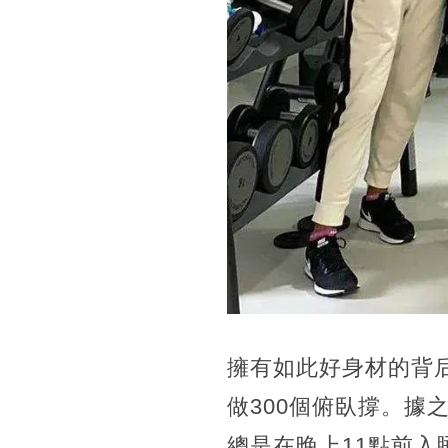
擁有如此好身材的背
做300個俯臥撐。據
總是在晚上11點前