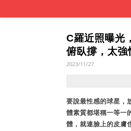
C羅近照曝光
俯臥撐，太強
2023/11/27
要說最性感的球星，
體素質都堪稱一等一的
體，就連臉上的皮膚