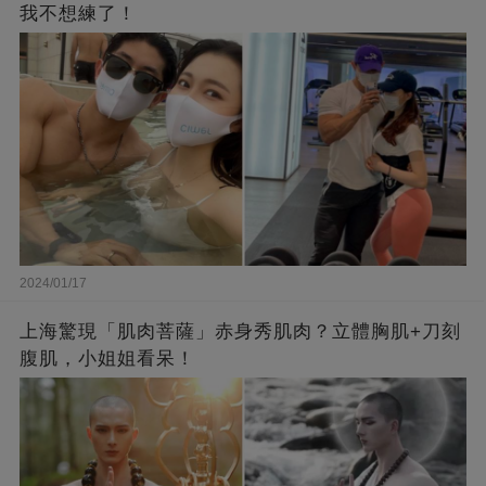
我不想練了！
2024/01/17
上海驚現「肌肉菩薩」赤身秀肌肉？立體胸肌+刀刻
腹肌，小姐姐看呆！