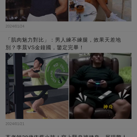
2024/01/24
「肌肉魅力對比」：男人練不練腿，效果天差地
別？李晨VS金鐘國，鑒定完畢！
2024/01/21