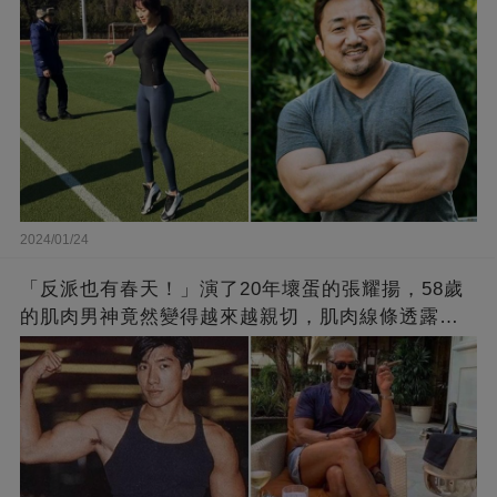
2024/01/24
「反派也有春天！」演了20年壞蛋的張耀揚，58歲
的肌肉男神竟然變得越來越親切，肌肉線條透露了
他的秘密！