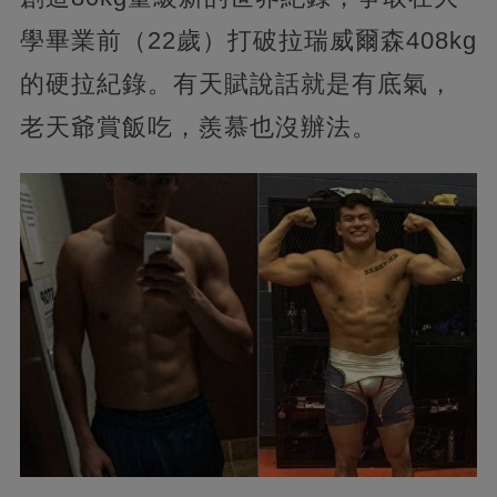
學畢業前（22歲）打破拉瑞威爾森408kg
的硬拉紀錄。有天賦說話就是有底氣，
老天爺賞飯吃，羨慕也沒辦法。