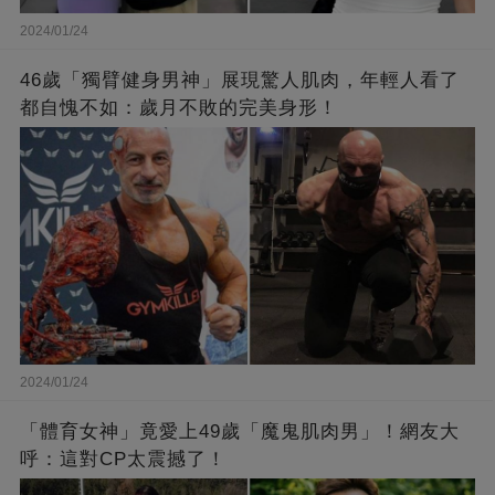
2024/01/24
46歲「獨臂健身男神」展現驚人肌肉，年輕人看了
都自愧不如：歲月不敗的完美身形！
2024/01/24
「體育女神」竟愛上49歲「魔鬼肌肉男」！網友大
呼：這對CP太震撼了！