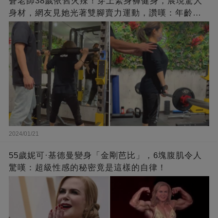
蒼老師38歲依舊火辣！穿上緊身褲健身，展現驚人
身材，網友見她光著雙腳賣力運動，讚嘆：年齡不
過是個數字！
2024/01/21
55歲妮可·基德曼變身「金剛芭比」，6塊腹肌令人
驚嘆：超級性感的秘密竟是這樣的自律！