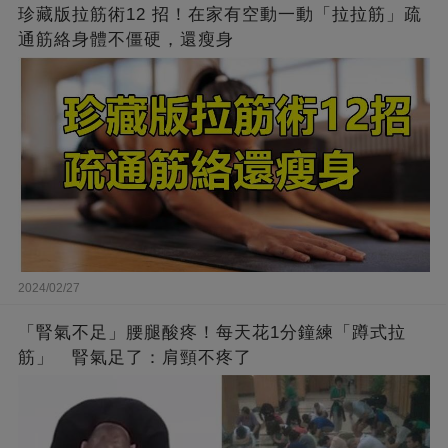
珍藏版拉筋術12 招！在家有空動一動「拉拉筋」疏
通筋絡身體不僵硬，還瘦身
2024/02/27
「腎氣不足」腰腿酸疼！每天花1分鐘練「蹲式拉
筋」 腎氣足了：肩頸不疼了