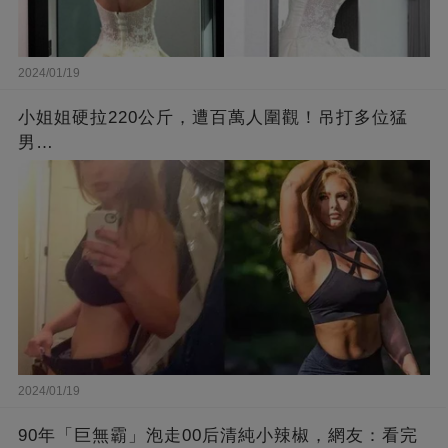
2024/01/19
小姐姐硬拉220公斤，遭百萬人圍觀！吊打多位猛
男…
2024/01/19
90年「巨無霸」泡走00后清純小辣椒，網友：看完