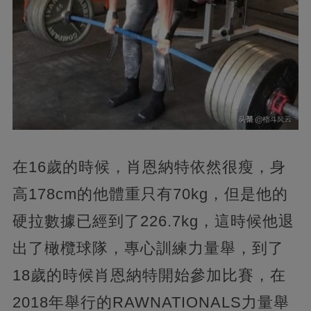
在16歲的時候，肖恩納特依然很瘦，身
高178cm的他體重只有70kg，但是他的
硬拉數據已經到了226.7kg，這時候他退
出了橄欖球隊，專心訓練力量舉，到了
18歲的時候肖恩納特開始參加比賽，在
2018年舉行的RAWNATIONALS力量舉