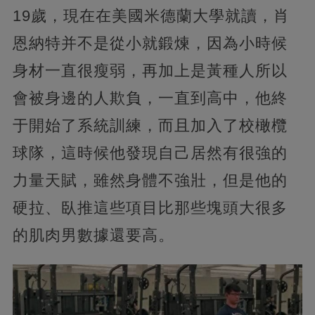
19歲，現在在美國米德蘭大學就讀，肖
恩納特并不是從小就鍛煉，因為小時候
身材一直很瘦弱，再加上是黃種人所以
會被身邊的人欺負，一直到高中，他終
于開始了系統訓練，而且加入了校橄欖
球隊，這時候他發現自己居然有很強的
力量天賦，雖然身體不強壯，但是他的
硬拉、臥推這些項目比那些塊頭大很多
的肌肉男數據還要高。