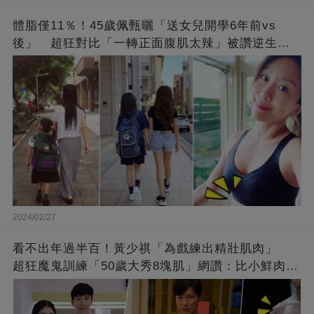
體脂僅11％！45歲佩甄曬「送女兒開學6年前vs
後」 超狂對比「一轉正面腹肌太辣」被讚逆生
長：媽媽變姊姊❤
2024/02/27
看不出年過半百！黃少祺「為戲練出精壯肌肉」
超狂魔鬼訓練「50歲大秀8塊肌」網讚：比小鮮肉猛
❤