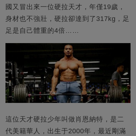
國又冒出來一位硬拉天才，年僅19歲，
身材也不強壯，硬拉卻達到了317kg，足
足是自己體重的4倍……
這位天才硬拉少年叫做肖恩納特，是二
代美籍華人，出生于2000年，最近剛滿