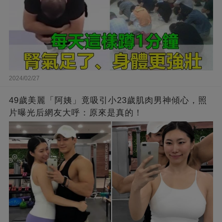
2024/02/27
49歲美麗「阿姨」竟吸引小23歲肌肉男神傾心，照
片曝光后網友大呼：原來是真的！