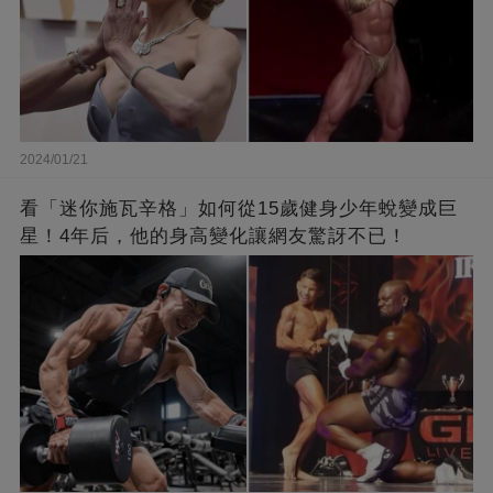
2024/01/21
看「迷你施瓦辛格」如何從15歲健身少年蛻變成巨
星！4年后，他的身高變化讓網友驚訝不已！