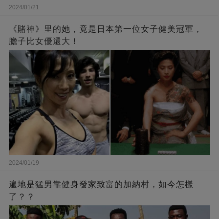
2024/01/21
《賭神》里的她，竟是日本第一位女子健美冠軍，
膽子比女優還大！
2024/01/19
遍地是猛男靠健身發家致富的加納村，如今怎樣
了？？