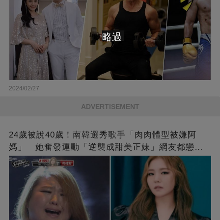
略過
2024/02/27
ADVERTISEMENT
24歲被說40歲！南韓選秀歌手「肉肉體型被嫌阿
媽」 她奮發運動「逆襲成甜美正妹」網友都戀愛
了❤