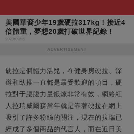
美國華裔少年19歲硬拉317kg！接近4
倍體重，夢想20歲打破世界紀錄！
2023/09/15
ADVERTISEMENT
硬拉是個體力活兒，在健身房硬拉、深
蹲和臥推一直都是最受歡迎的項目，硬
拉對于腰腹力量鍛煉非常有效，網絡紅
人拉瑞威爾森當年就是靠著硬拉在網上
吸引了許多粉絲的關注，現在的拉瑞已
經成了多個商品的代言人，而在近日美