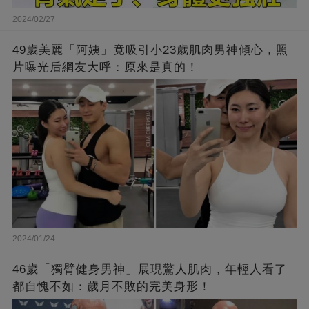
2024/02/27
49歲美麗「阿姨」竟吸引小23歲肌肉男神傾心，照
片曝光后網友大呼：原來是真的！
2024/01/24
46歲「獨臂健身男神」展現驚人肌肉，年輕人看了
都自愧不如：歲月不敗的完美身形！