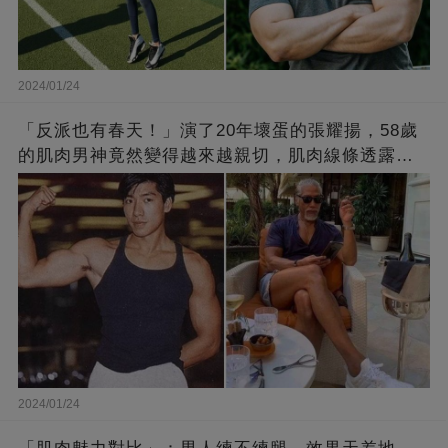
2024/01/24
「反派也有春天！」演了20年壞蛋的張耀揚，58歲
的肌肉男神竟然變得越來越親切，肌肉線條透露了
他的秘密！
2024/01/24