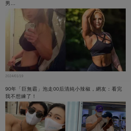
男…
2024/01/19
90年「巨無霸」泡走00后清純小辣椒，網友：看完
我不想練了！