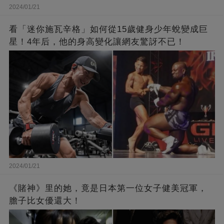
2024/01/21
看「迷你施瓦辛格」如何從15歲健身少年蛻變成巨
星！4年后，他的身高變化讓網友驚訝不已！
2024/01/21
《賭神》里的她，竟是日本第一位女子健美冠軍，
膽子比女優還大！