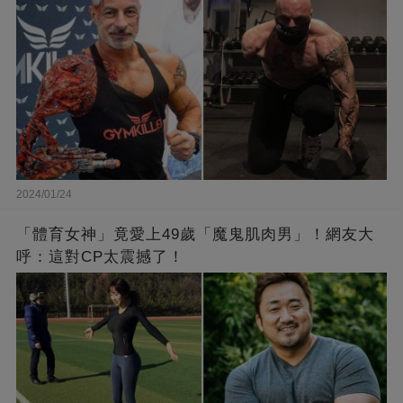
2024/01/24
「體育女神」竟愛上49歲「魔鬼肌肉男」！網友大
呼：這對CP太震撼了！