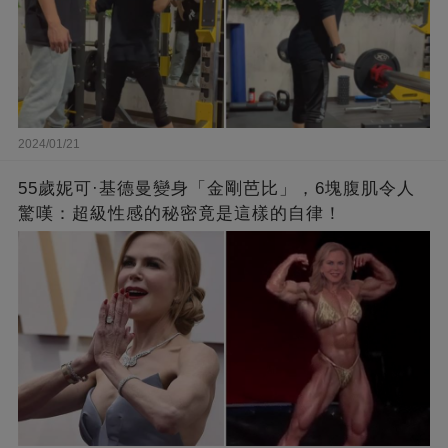
2024/01/21
55歲妮可·基德曼變身「金剛芭比」，6塊腹肌令人
驚嘆：超級性感的秘密竟是這樣的自律！