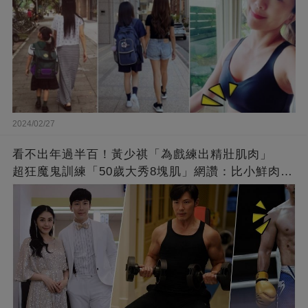
2024/02/27
看不出年過半百！黃少祺「為戲練出精壯肌肉」
超狂魔鬼訓練「50歲大秀8塊肌」網讚：比小鮮肉猛
❤