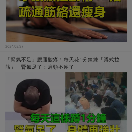
2024/02/27
「腎氣不足」腰腿酸疼！每天花1分鐘練「蹲式拉
筋」 腎氣足了：肩頸不疼了