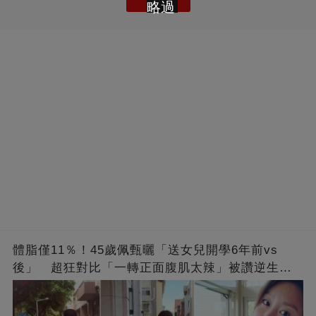
略過
體脂僅11％！45歲佩甄曬「送女兒開學6年前vs
後」 超狂對比「一轉正面腹肌太辣」被讚逆生
長：媽媽變姊姊❤