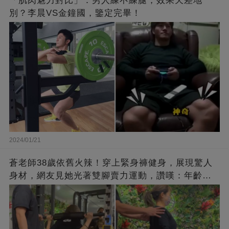
「肌肉魅力對比」：男人練不練腿，效果天差地
別？李晨VS金鐘國，鑒定完畢！
2024/01/21
蒼老師38歲依舊火辣！穿上緊身褲健身，展現驚人
身材，網友見她光著雙腳賣力運動，讚嘆：年齡不
過是個數字！