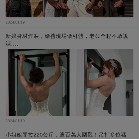
2024/01/19
新娘身材炸裂，婚禮現場做引體，老公全程不敢說
話....
2024/01/19
小姐姐硬拉220公斤，遭百萬人圍觀！吊打多位猛