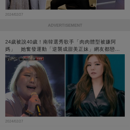
2024/02/27
ADVERTISEMENT
24歲被說40歲！南韓選秀歌手「肉肉體型被嫌阿
媽」 她奮發運動「逆襲成甜美正妹」網友都戀愛
了❤
2024/02/27