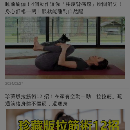
睡前瑜伽！4個動作讓你「腰痠背痛感」瞬間消失！
身心舒暢一閉上眼就能睡到自然醒
2024/02/27
珍藏版拉筋術12 招！在家有空動一動「拉拉筋」疏
通筋絡身體不僵硬，還瘦身