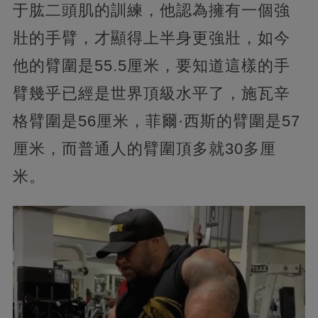
于肱二頭肌的訓練，他認為擁有一個強
壯的手臂，才顯得上半身更強壯，如今
他的臂圍是55.5厘米，要知道這樣的手
臂幾乎已經是世界頂級水平了，施瓦辛
格臂圍是56厘米，菲爾·西斯的臂圍是57
厘米，而普通人的臂圍頂多就30多厘
米。