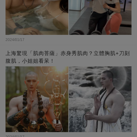
2024/01/17
上海驚現「肌肉菩薩」赤身秀肌肉？立體胸肌+刀刻
腹肌，小姐姐看呆！