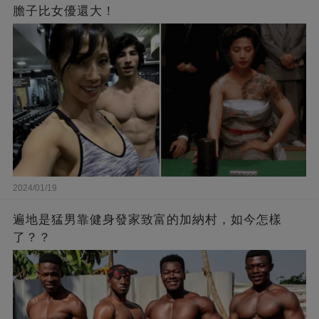
膽子比女優還大！
2024/01/19
遍地是猛男靠健身發家致富的加納村，如今怎樣
了？？