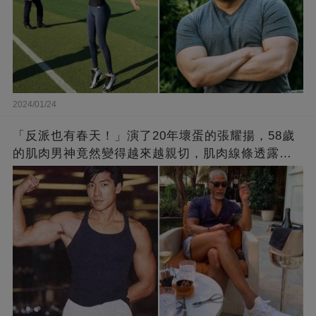
2024/01/24
「反派也有春天！」演了20年壞蛋的張耀揚，58歲
的肌肉男神竟然變得越來越親切，肌肉線條透露了
他的秘密！