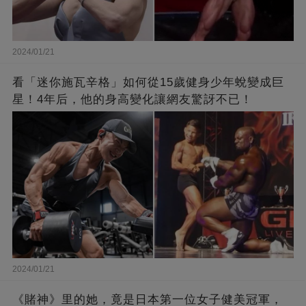
2024/01/21
看「迷你施瓦辛格」如何從15歲健身少年蛻變成巨
星！4年后，他的身高變化讓網友驚訝不已！
2024/01/21
《賭神》里的她，竟是日本第一位女子健美冠軍，