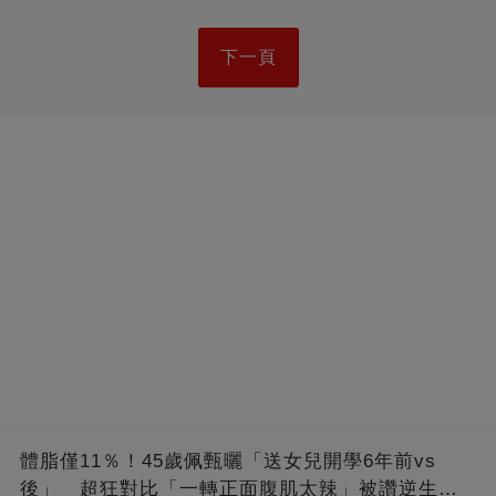
下一頁
體脂僅11％！45歲佩甄曬「送女兒開學6年前vs
後」 超狂對比「一轉正面腹肌太辣」被讚逆生