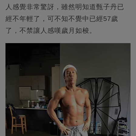
人感覺非常驚訝，雖然明知道甄子丹已
經不年輕了，可不知不覺中已經57歲
了，不禁讓人感嘆歲月如梭。