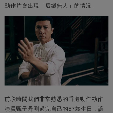
動作片會出現「后繼無人」的情況。
前段時間我們非常熟悉的香港動作動作
演員甄子丹剛過完自己的57歲生日，讓