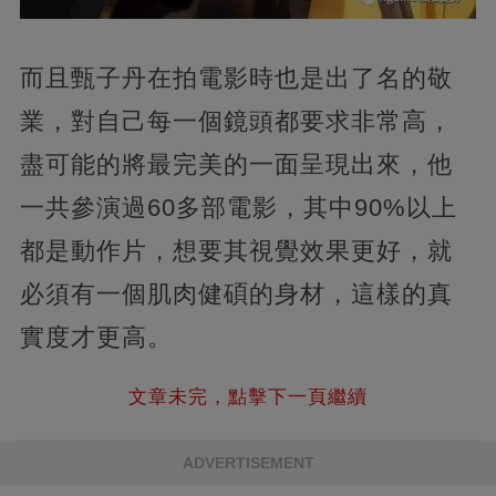
而且甄子丹在拍電影時也是出了名的敬
業，對自己每一個鏡頭都要求非常高，
盡可能的將最完美的一面呈現出來，他
一共參演過60多部電影，其中90%以上
都是動作片，想要其視覺效果更好，就
必須有一個肌肉健碩的身材，這樣的真
實度才更高。
文章未完，點擊下一頁繼續
ADVERTISEMENT