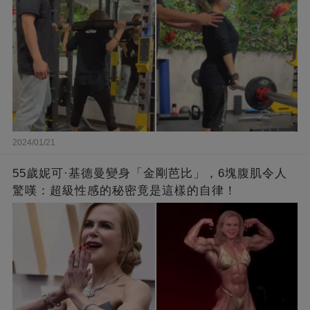
2024/01/21
55歲妮可·基德曼變身「金剛芭比」，6塊腹肌令人
驚嘆：超級性感的秘密竟是這樣的自律！