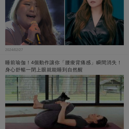
2024/02/27
睡前瑜伽！4個動作讓你「腰痠背痛感」瞬間消失！
身心舒暢一閉上眼就能睡到自然醒