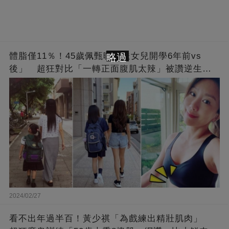
體脂僅11％！45歲佩甄曬「送女兒開學6年前vs
略過
後」 超狂對比「一轉正面腹肌太辣」被讚逆生
長：媽媽變姊姊❤
2024/02/27
看不出年過半百！黃少祺「為戲練出精壯肌肉」