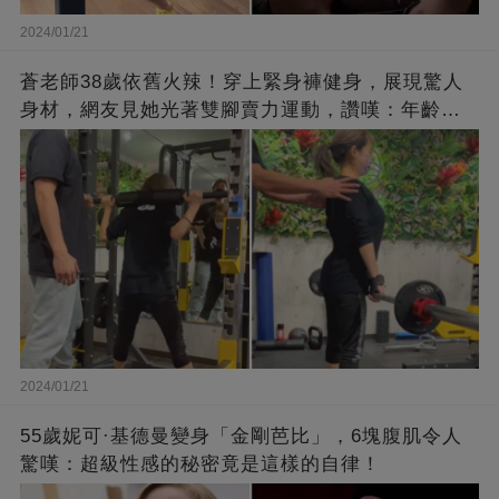
2024/01/21
蒼老師38歲依舊火辣！穿上緊身褲健身，展現驚人
身材，網友見她光著雙腳賣力運動，讚嘆：年齡不
過是個數字！
2024/01/21
55歲妮可·基德曼變身「金剛芭比」，6塊腹肌令人
驚嘆：超級性感的秘密竟是這樣的自律！