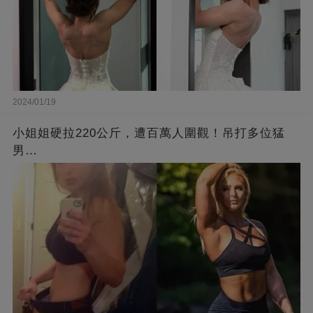
2024/01/19
小姐姐硬拉220公斤，遭百萬人圍觀！吊打多位猛
男…