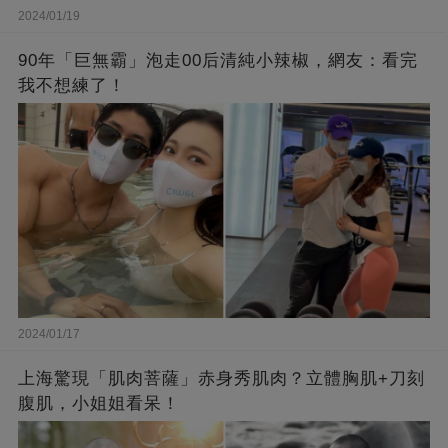
2024/01/19
90年「巨無霸」泡走00后清純小辣椒，網友：看完
我不想練了！
2024/01/17
上海驚現「肌肉菩薩」赤身秀肌肉？立體胸肌+刀刻
腹肌，小姐姐看呆！