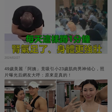
2024/02/27
49歲美麗「阿姨」竟吸引小23歲肌肉男神傾心，照
片曝光后網友大呼：原來是真的！