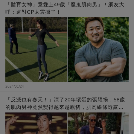
「體育女神」竟愛上49歲「魔鬼肌肉男」！網友大
呼：這對CP太震撼了！
2024/01/24
「反派也有春天！」演了20年壞蛋的張耀揚，58歲
的肌肉男神竟然變得越來越親切，肌肉線條透露了
他的秘密！