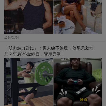
2024/01/24
「肌肉魅力對比」：男人練不練腿，效果天差地
別？李晨VS金鐘國，鑒定完畢！