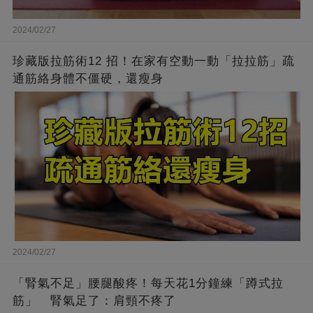
2024/02/27
珍藏版拉筋術12 招！在家有空動一動「拉拉筋」疏
通筋絡身體不僵硬，還瘦身
2024/02/27
「腎氣不足」腰腿酸疼！每天花1分鐘練「蹲式拉
筋」 腎氣足了：肩頸不疼了