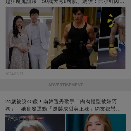
超狂魔鬼訓練「50歲大秀8塊肌」網讚：比小鮮肉猛
❤
2024/02/27
ADVERTISEMENT
24歲被說40歲！南韓選秀歌手「肉肉體型被嫌阿
媽」 她奮發運動「逆襲成甜美正妹」網友都戀愛
了❤