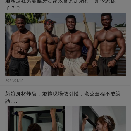
遍地是猛男靠健身發家致富的加納村，如今怎樣
了？？
2024/01/19
新娘身材炸裂，婚禮現場做引體，老公全程不敢說
話....