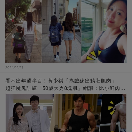
長：媽媽變姊姊❤
2024/02/27
看不出年過半百！黃少祺「為戲練出精壯肌肉」
超狂魔鬼訓練「50歲大秀8塊肌」網讚：比小鮮肉猛
❤