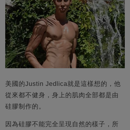
美國的Justin Jedlica就是這樣想的，他
從來都不健身，身上的肌肉全部都是由
硅膠制作的。
因為硅膠不能完全呈現自然的樣子，所