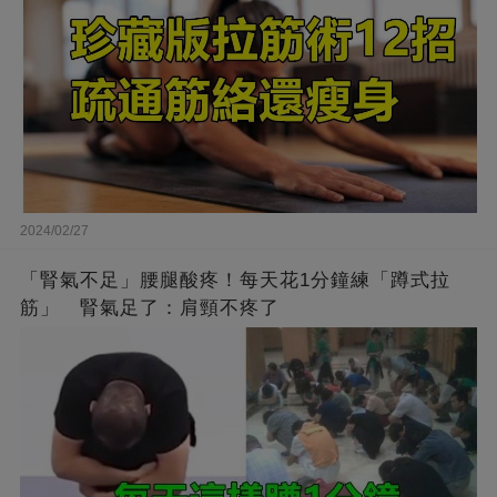
2024/02/27
「腎氣不足」腰腿酸疼！每天花1分鐘練「蹲式拉
筋」 腎氣足了：肩頸不疼了