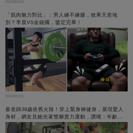
2024/01/24
「肌肉魅力對比」：男人練不練腿，效果天差地
別？李晨VS金鐘國，鑒定完畢！
2024/01/21
蒼老師38歲依舊火辣！穿上緊身褲健身，展現驚人
身材，網友見她光著雙腳賣力運動，讚嘆：年齡不
過是個數字！