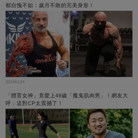
都自愧不如：歲月不敗的完美身形！
2024/01/24
「體育女神」竟愛上49歲「魔鬼肌肉男」！網友大
呼：這對CP太震撼了！