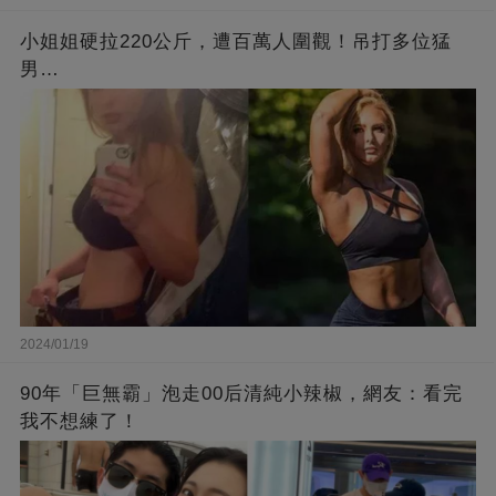
小姐姐硬拉220公斤，遭百萬人圍觀！吊打多位猛
男…
2024/01/19
90年「巨無霸」泡走00后清純小辣椒，網友：看完
我不想練了！