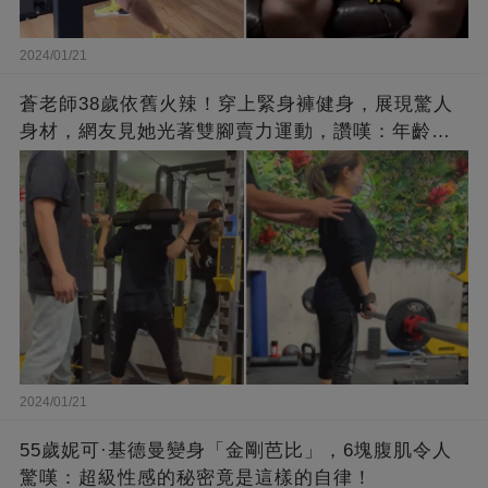
2024/01/21
蒼老師38歲依舊火辣！穿上緊身褲健身，展現驚人
身材，網友見她光著雙腳賣力運動，讚嘆：年齡不
過是個數字！
2024/01/21
55歲妮可·基德曼變身「金剛芭比」，6塊腹肌令人
驚嘆：超級性感的秘密竟是這樣的自律！