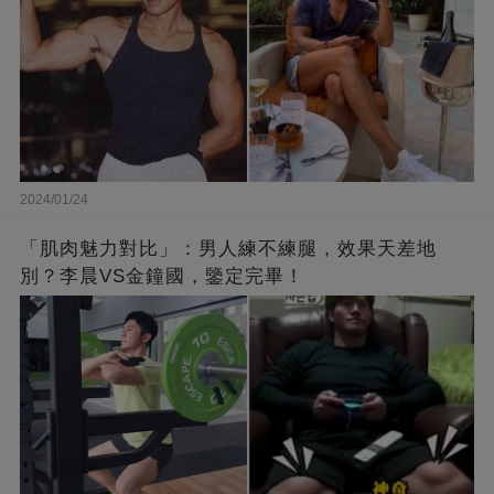
2024/01/24
「肌肉魅力對比」：男人練不練腿，效果天差地
別？李晨VS金鐘國，鑒定完畢！