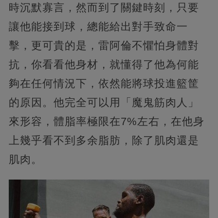
時沉默寡言，然而到了關鍵時刻，只要
讓他能接到球，總能給出對手致命一
擊，更可貴的是，雷阿倫不懼怕身體對
抗，你看看他身材，就懂得了他為何能
夠在任何情況下，依然能將球投進籃筐
的原因。他完全可以用「魔鬼筋肉人」
來形容，體脂率極限在7%左右，在他身
上幾乎看不到多余脂肪，除了肌肉還是
肌肉。