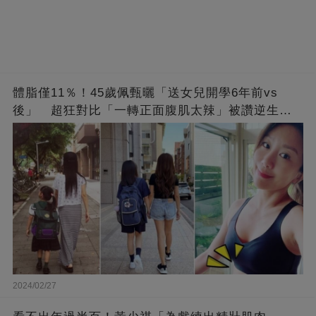
體脂僅11％！45歲佩甄曬「送女兒開學6年前vs
後」 超狂對比「一轉正面腹肌太辣」被讚逆生
長：媽媽變姊姊❤
2024/02/27