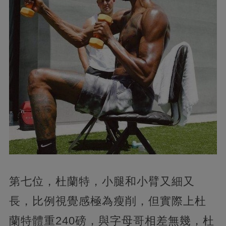
第七位，杜蘭特，小腿和小臂又細又
長，比例視覺感極為瘦削，但實際上杜
蘭特體重240磅，與字母哥相差無幾，杜