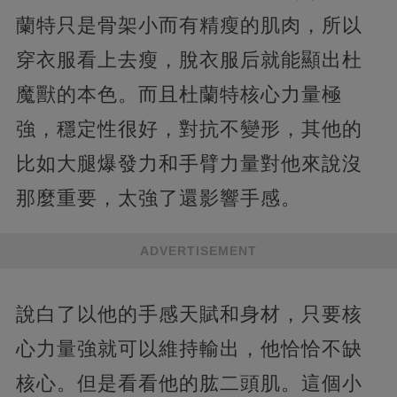
蘭特只是骨架小而有精瘦的肌肉，所以
穿衣服看上去瘦，脫衣服后就能顯出杜
魔獸的本色。而且杜蘭特核心力量極
強，穩定性很好，對抗不變形，其他的
比如大腿爆發力和手臂力量對他來說沒
那麼重要，太強了還影響手感。
ADVERTISEMENT
說白了以他的手感天賦和身材，只要核
心力量強就可以維持輸出，他恰恰不缺
核心。但是看看他的肱二頭肌。這個小