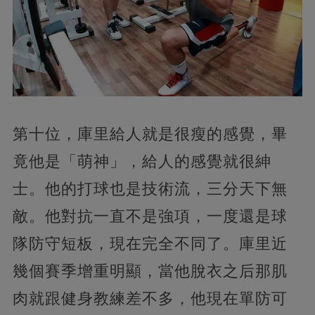
第十位，庫里給人就是很瘦的感覺，畢
竟他是「萌神」，給人的感覺就很紳
士。他的打球也是技術流，三分天下無
敵。他對抗一直不是強項，一度還是球
隊防守短板，現在完全不同了。庫里近
幾個賽季增重明顯，當他脫衣之后那肌
肉就跟健身教練差不多，他現在單防可