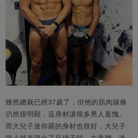
雖然總裁已經37歲了，但他的肌肉線條
仍然很明顯，這身材讓很多男人羞愧。
而大兒子迷你羅的身材也很好，大兒子