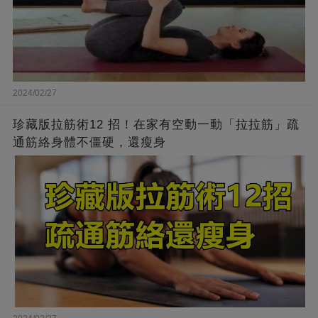
2024/02/27
珍藏版拉筋術12 招！在家有空動一動「拉拉筋」疏
通筋絡身體不僵硬，還瘦身