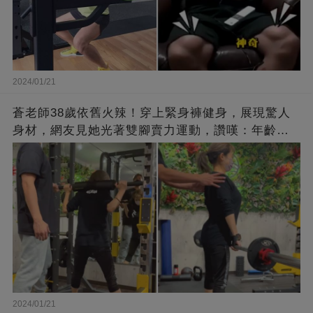
2024/01/21
蒼老師38歲依舊火辣！穿上緊身褲健身，展現驚人
身材，網友見她光著雙腳賣力運動，讚嘆：年齡不
過是個數字！
2024/01/21