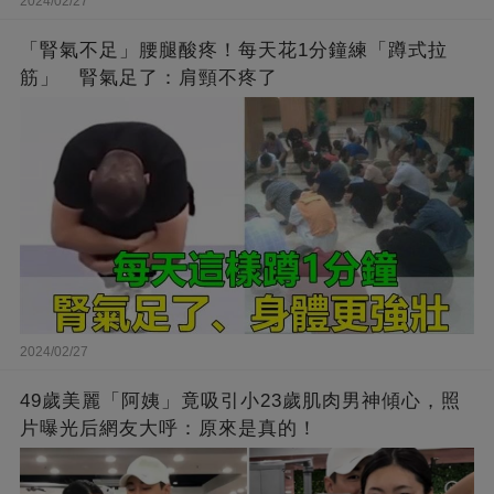
2024/02/27
「腎氣不足」腰腿酸疼！每天花1分鐘練「蹲式拉
筋」 腎氣足了：肩頸不疼了
2024/02/27
49歲美麗「阿姨」竟吸引小23歲肌肉男神傾心，照
片曝光后網友大呼：原來是真的！