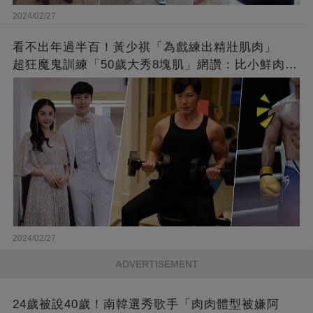
2024/02/27
看不出年過半百！黃少祺「為戲練出精壯肌肉」
超狂魔鬼訓練「50歲大秀8塊肌」網讚：比小鮮肉猛
❤
2024/02/27
ADVERTISEMENT
24歲被說40歲！南韓選秀歌手「肉肉體型被嫌阿