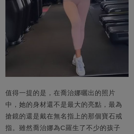
值得一提的是，在喬治娜曬出的照片
中，她的身材還不是最大的亮點，最為
搶鏡的還是戴在無名指上的那個寶石戒
指。雖然喬治娜為C羅生了不少的孩子