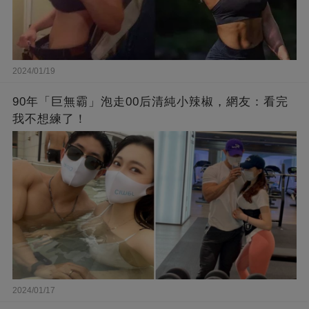
2024/01/19
90年「巨無霸」泡走00后清純小辣椒，網友：看完
我不想練了！
2024/01/17