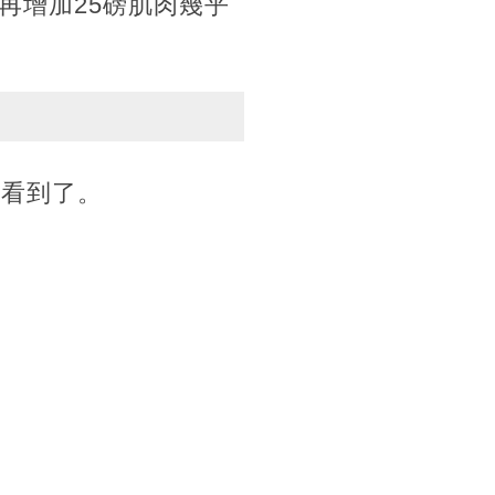
再增加25磅肌肉幾乎
經看到了。