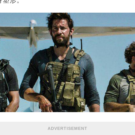
身塑形。
ADVERTISEMENT