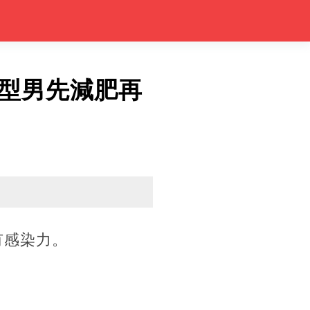
型男先減肥再
有感染力。