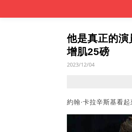
他是真正的演
增肌25磅
2023/12/04
約翰·卡拉辛斯基看