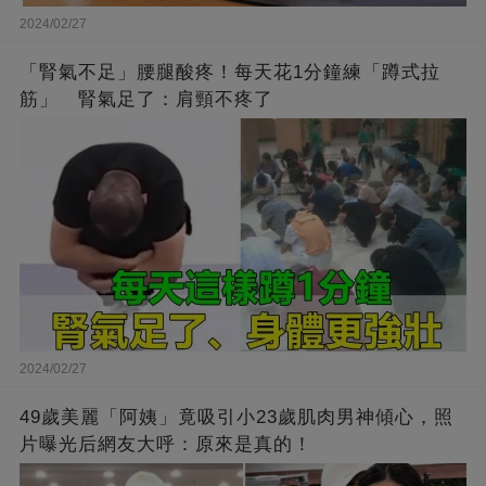
2024/02/27
「腎氣不足」腰腿酸疼！每天花1分鐘練「蹲式拉
筋」 腎氣足了：肩頸不疼了
2024/02/27
49歲美麗「阿姨」竟吸引小23歲肌肉男神傾心，照
片曝光后網友大呼：原來是真的！