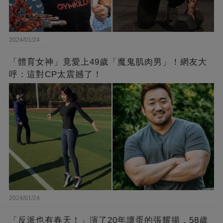
2024/01/24
「體育女神」竟愛上49歲「魔鬼肌肉男」！網友大
呼：這對CP太震撼了！
2024/01/24
「反派也有春天！」演了20年壞蛋的張耀揚，58歲