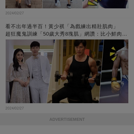
2024/02/27
看不出年過半百！黃少祺「為戲練出精壯肌肉」
超狂魔鬼訓練「50歲大秀8塊肌」網讚：比小鮮肉猛
❤
2024/02/27
ADVERTISEMENT