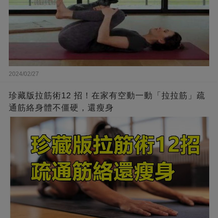
2024/02/27
珍藏版拉筋術12 招！在家有空動一動「拉拉筋」疏
通筋絡身體不僵硬，還瘦身