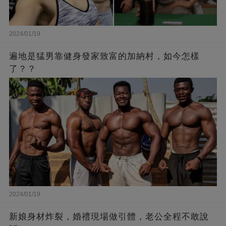
2024/01/19
遍地是猛男靠健身發家致富的加納村，如今怎樣
了？？
2024/01/19
新娘身材炸裂，婚禮現場做引體，老公全程不敢說