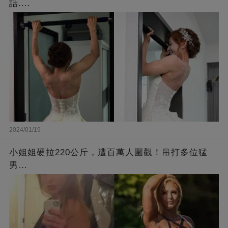
話....
2024/01/19
小姐姐硬拉220公斤，遭百萬人圍觀！吊打多位猛
男…