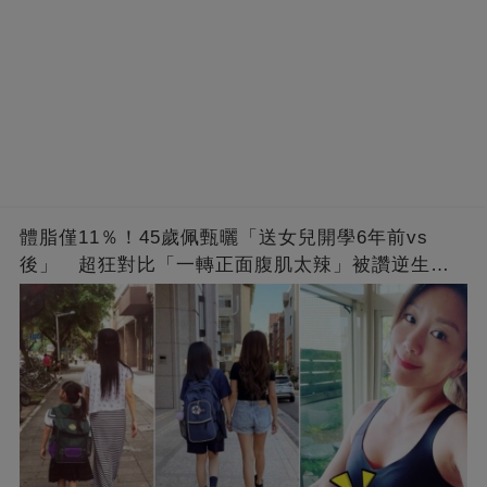
體脂僅11％！45歲佩甄曬「送女兒開學6年前vs
後」 超狂對比「一轉正面腹肌太辣」被讚逆生
長：媽媽變姊姊❤