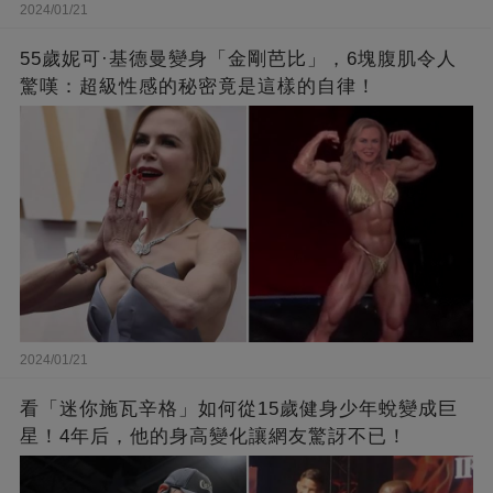
2024/01/21
55歲妮可·基德曼變身「金剛芭比」，6塊腹肌令人
驚嘆：超級性感的秘密竟是這樣的自律！
2024/01/21
看「迷你施瓦辛格」如何從15歲健身少年蛻變成巨
星！4年后，他的身高變化讓網友驚訝不已！