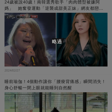
24歲被說40歲！南韓選秀歌手「肉肉體型被嫌阿
媽」 她奮發運動「逆襲成甜美正妹」網友都戀愛
了❤
略過
2024/02/27
睡前瑜伽！4個動作讓你「腰痠背痛感」瞬間消失！
身心舒暢一閉上眼就能睡到自然醒