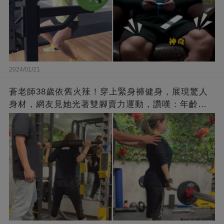
2024/01/21
蒼老師38歲依舊火辣！穿上緊身褲健身，展現驚人
身材，網友見她光著雙腳賣力運動，讚嘆：年齡不
過是個數字！