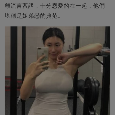
顧流言蜚語，十分恩愛的在一起，他們
堪稱是姐弟戀的典范。