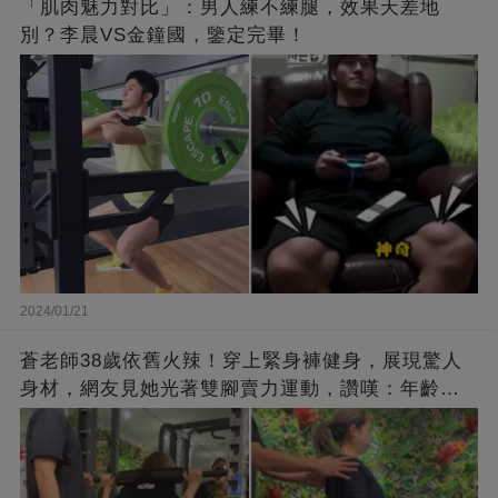
「肌肉魅力對比」：男人練不練腿，效果天差地
別？李晨VS金鐘國，鑒定完畢！
2024/01/21
蒼老師38歲依舊火辣！穿上緊身褲健身，展現驚人
身材，網友見她光著雙腳賣力運動，讚嘆：年齡不
過是個數字！