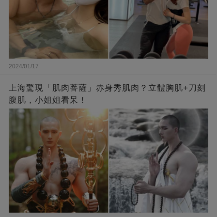
2024/01/17
上海驚現「肌肉菩薩」赤身秀肌肉？立體胸肌+刀刻
腹肌，小姐姐看呆！