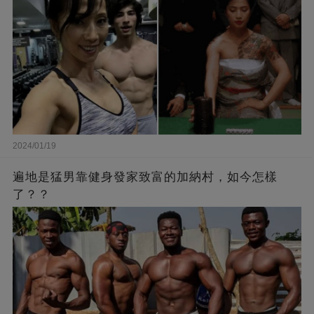
2024/01/19
遍地是猛男靠健身發家致富的加納村，如今怎樣
了？？