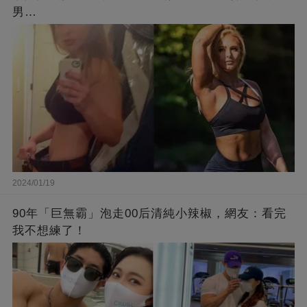
男…
2024/01/19
90年「巨無霸」泡走00后清純小辣椒，網友：看完
我不想練了！