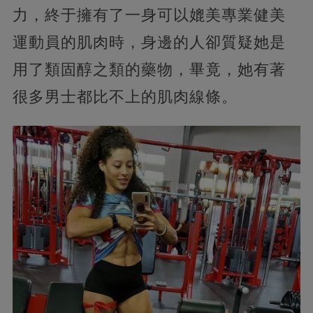
力，終于擁有了一身可以媲美專業健美
運動員的肌肉時，身邊的人卻質疑她是
用了類固醇之類的藥物，畢竟，她有著
很多男士都比不上的肌肉線條。