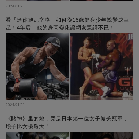
2024/01/21
看「迷你施瓦辛格」如何從15歲健身少年蛻變成巨
星！4年后，他的身高變化讓網友驚訝不已！
2024/01/21
《賭神》里的她，竟是日本第一位女子健美冠軍，
膽子比女優還大！