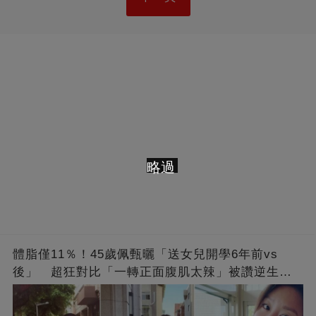
略過
體脂僅11％！45歲佩甄曬「送女兒開學6年前vs
後」 超狂對比「一轉正面腹肌太辣」被讚逆生
長：媽媽變姊姊❤