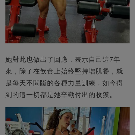
她對此也做出了回應，表示自己這7年
來，除了在飲食上始終堅持增肌餐，就
是每天不間斷的各種力量訓練，如今得
到的這一切都是她辛勤付出的收獲。