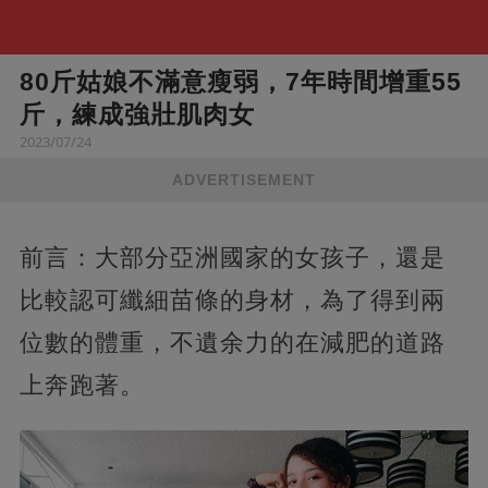
80斤姑娘不滿意瘦弱，7年時間增重55
斤，練成強壯肌肉女
2023/07/24
ADVERTISEMENT
前言：大部分亞洲國家的女孩子，還是
比較認可纖細苗條的身材，為了得到兩
位數的體重，不遺余力的在減肥的道路
上奔跑著。