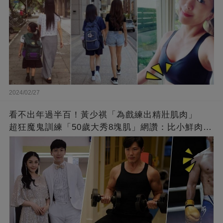
2024/02/27
看不出年過半百！黃少祺「為戲練出精壯肌肉」
超狂魔鬼訓練「50歲大秀8塊肌」網讚：比小鮮肉猛
❤