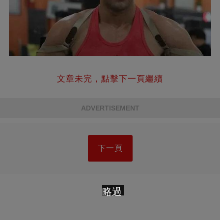
文章未完，點擊下一頁繼續
ADVERTISEMENT
下一頁
略過