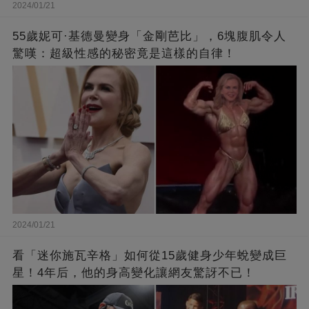
2024/01/21
55歲妮可·基德曼變身「金剛芭比」，6塊腹肌令人
驚嘆：超級性感的秘密竟是這樣的自律！
2024/01/21
看「迷你施瓦辛格」如何從15歲健身少年蛻變成巨
星！4年后，他的身高變化讓網友驚訝不已！