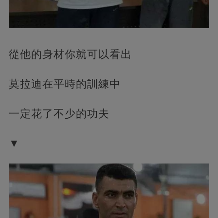
從他的身材你就可以看出
莫拉迪在平時的訓練中
一定花了不少的功夫
▼