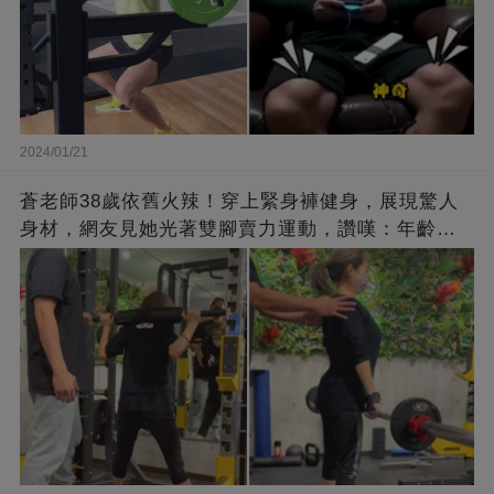
2024/01/21
蒼老師38歲依舊火辣！穿上緊身褲健身，展現驚人
身材，網友見她光著雙腳賣力運動，讚嘆：年齡不
過是個數字！