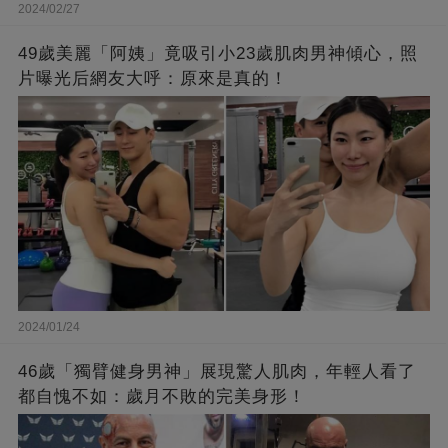
2024/02/27
49歲美麗「阿姨」竟吸引小23歲肌肉男神傾心，照
片曝光后網友大呼：原來是真的！
2024/01/24
46歲「獨臂健身男神」展現驚人肌肉，年輕人看了
都自愧不如：歲月不敗的完美身形！