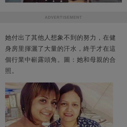
ADVERTISEMENT
她付出了其他人想象不到的努力，在健
身房里揮灑了大量的汗水，終于才在這
個行業中嶄露頭角。圖：她和母親的合
照。