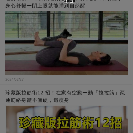
略過
身心舒暢一閉上眼就能睡到自然醒
2024/02/27
珍藏版拉筋術12 招！在家有空動一動「拉拉筋」疏
通筋絡身體不僵硬，還瘦身