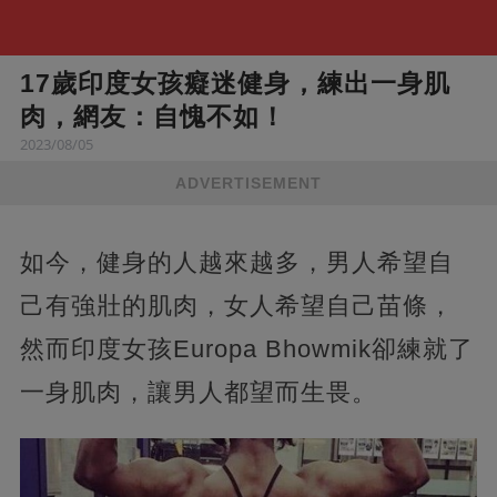
17歲印度女孩癡迷健身，練出一身肌
肉，網友：自愧不如！
2023/08/05
ADVERTISEMENT
如今，健身的人越來越多，男人希望自
己有強壯的肌肉，女人希望自己苗條，
然而印度女孩Europa Bhowmik卻練就了
一身肌肉，讓男人都望而生畏。