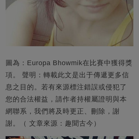
圖為：Europa Bhowmik在比賽中獲得獎
項。 聲明：轉載此文是出于傳遞更多信
息之目的。若有來源標注錯誤或侵犯了
您的合法權益，請作者持權屬證明與本
網聯系，我們將及時更正、刪除，謝
謝。（ 文章來源：趣聞古今）