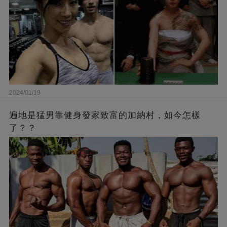
2024/01/19
遍地是猛男靠健身發家致富的加納村，如今怎樣
了？？