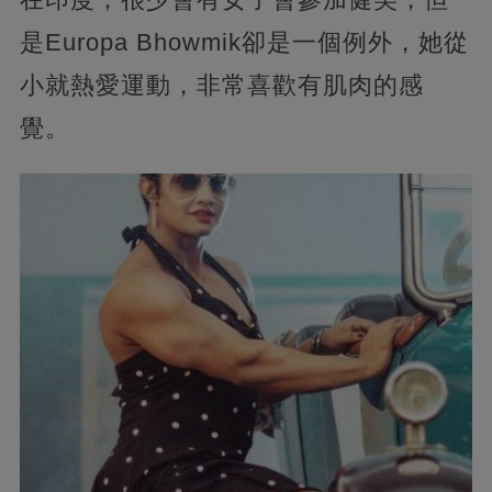
是Europa Bhowmik卻是一個例外，她從
小就熱愛運動，非常喜歡有肌肉的感
覺。