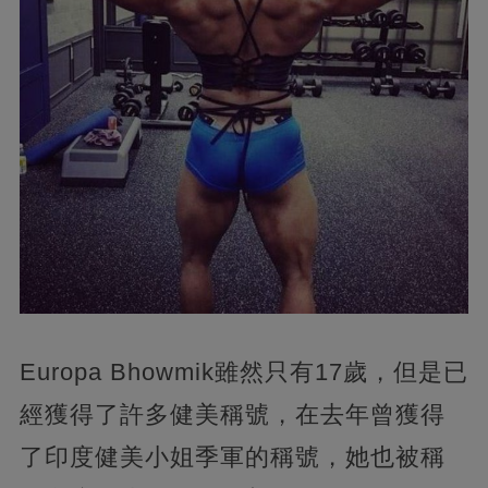
Europa Bhowmik雖然只有17歲，但是已
經獲得了許多健美稱號，在去年曾獲得
了印度健美小姐季軍的稱號，她也被稱