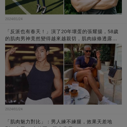
2024/01/24
「反派也有春天！」演了20年壞蛋的張耀揚，58歲
的肌肉男神竟然變得越來越親切，肌肉線條透露了
他的秘密！
2024/01/24
「肌肉魅力對比」：男人練不練腿，效果天差地