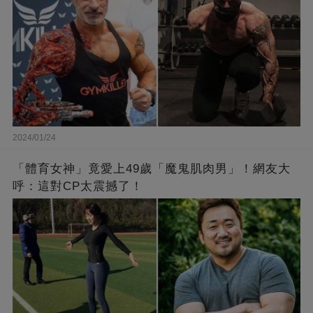
2024/01/24
「體育女神」竟愛上49歲「魔鬼肌肉男」！網友大
呼：這對CP太震撼了！