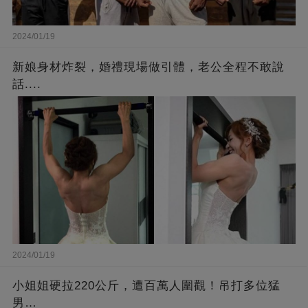
2024/01/19
新娘身材炸裂，婚禮現場做引體，老公全程不敢說
話....
2024/01/19
小姐姐硬拉220公斤，遭百萬人圍觀！吊打多位猛
男…