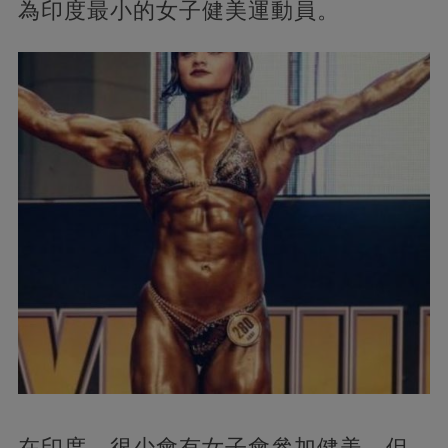
為印度最小的女子健美運動員。
在印度，很少會有女子會參加健美，但