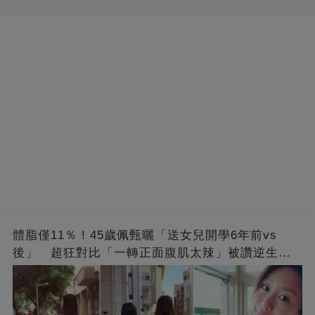
體脂僅11％！45歲佩甄曬「送女兒開學6年前vs
後」 超狂對比「一轉正面腹肌太辣」被讚逆生
長：媽媽變姊姊❤