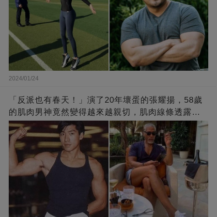
2024/01/24
「反派也有春天！」演了20年壞蛋的張耀揚，58歲
的肌肉男神竟然變得越來越親切，肌肉線條透露了
他的秘密！