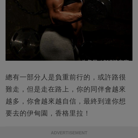
總有一部分人是負重前行的，或許路很
難走，但是走在路上，你的同伴會越來
越多，你會越來越自信，最終到達你想
要去的伊甸園，香格里拉！
ADVERTISEMENT