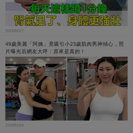
2024/02/27
49歲美麗「阿姨」竟吸引小23歲肌肉男神傾心，照
片曝光后網友大呼：原來是真的！
2024/01/24