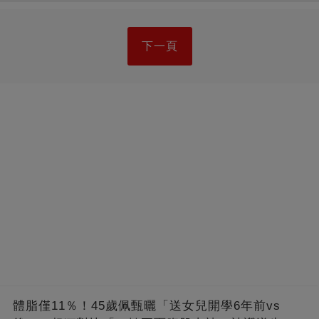
下一頁
體脂僅11％！45歲佩甄曬「送女兒開學6年前vs