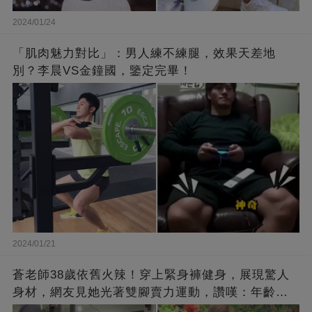
2024/01/24
「肌肉魅力對比」：男人練不練腿，效果天差地
別？李晨VS金鐘國，鑒定完畢！
2024/01/21
蒼老師38歲依舊火辣！穿上緊身褲健身，展現驚人
身材，網友見她光著雙腳賣力運動，讚嘆：年齡不
過是個數字！