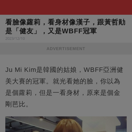
看臉像蘿莉，看身材像漢子，跟黃哲勛
是「健友」，又是WBFF冠軍
2023/12/10
ADVERTISEMENT
Ju Mi Kim是韓國的姑娘，WBFF亞洲健
美大賽的冠軍。就光看她的臉，你以為
是個蘿莉，但是一看身材，原來是個金
剛芭比。