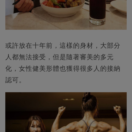
或許放在十年前，這樣的身材，大部分
人都無法接受，但是隨著審美的多元
化，女性健美形體也獲得很多人的接納
認可。