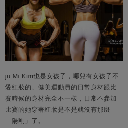
ju Mi Kim也是女孩子，哪兒有女孩子不
愛紅妝的。健美運動員的日常身材跟比
賽時候的身材完全不一樣，日常不參加
比賽的她穿著紅妝是不是就沒有那麼
「陽剛」了。