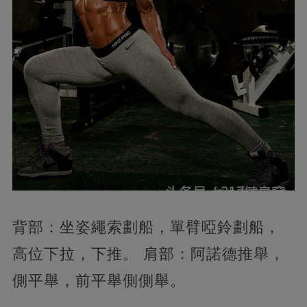
背部：坐姿繩索劃船，單臂啞鈴劃船，
高位下拉，下推。 肩部：阿諾德推舉，
側平舉，前平舉側側舉。