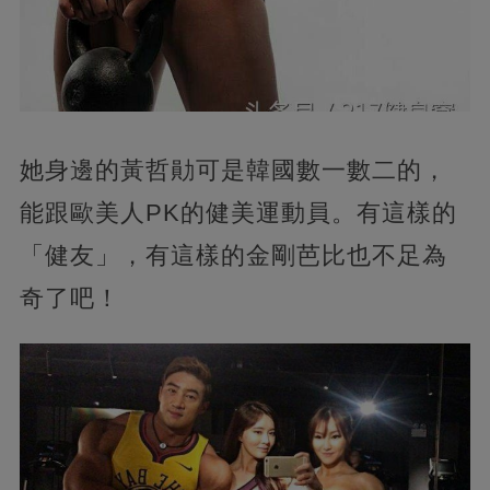
她身邊的黃哲勛可是韓國數一數二的，
能跟歐美人PK的健美運動員。有這樣的
「健友」，有這樣的金剛芭比也不足為
奇了吧！