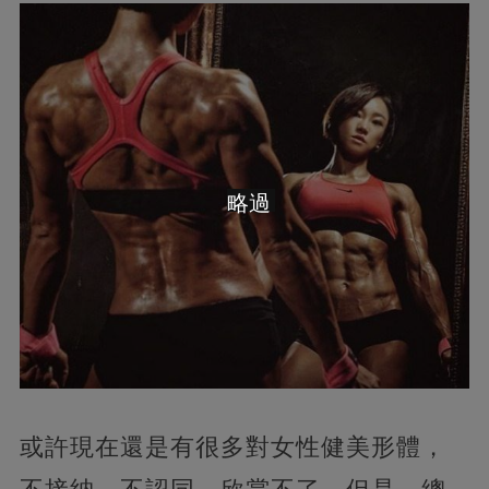
略過
或許現在還是有很多對女性健美形體，