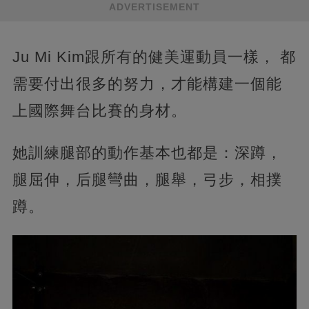
ADVERTISEMENT
Ju Mi Kim跟所有的健美運動員一樣， 都
需要付出很多的努力，才能構建一個能
上國際舞台比賽的身材。
她訓練腿部的動作基本也都是：深蹲，
腿屈伸，后腿彎曲，腿舉，弓步，相撲
蹲。