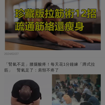
2024/02/27
「腎氣不足」腰腿酸疼！每天花1分鐘練「蹲式拉
筋」 腎氣足了：肩頸不疼了