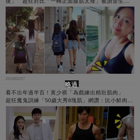
後」 超狂對比「一轉正面腹肌太辣」被讚逆生
長：媽媽變姊姊❤
2024/02/27
略過
看不出年過半百！黃少祺「為戲練出精壯肌肉」
超狂魔鬼訓練「50歲大秀8塊肌」網讚：比小鮮肉猛
❤