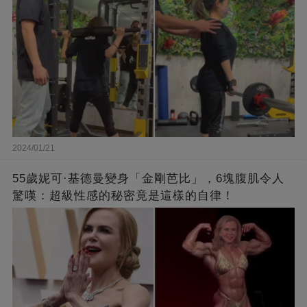
2024/01/21
55歲妮可·基德曼變身「金剛芭比」，6塊腹肌令人
驚嘆：超級性感的秘密竟是這樣的自律！