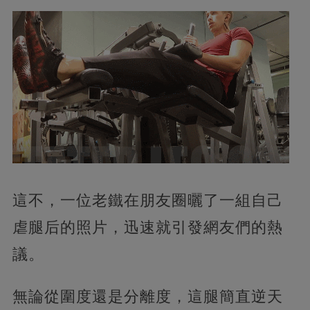
這不，一位老鐵在朋友圈曬了一組自己
虐腿后的照片，迅速就引發網友們的熱
議。
無論從圍度還是分離度，這腿簡直逆天