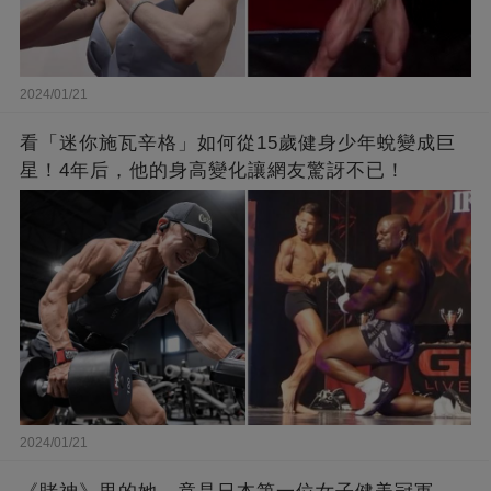
2024/01/21
看「迷你施瓦辛格」如何從15歲健身少年蛻變成巨
星！4年后，他的身高變化讓網友驚訝不已！
2024/01/21