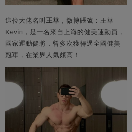
這位大佬名叫
王華
，微博賬號：王華
Kevin，是一名來自上海的健美運動員，
國家運動健將，曾多次獲得過全國健美
冠軍，在業界人氣頗高！