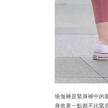
瑜伽褲是緊身褲中的
身效果一點都不比緊