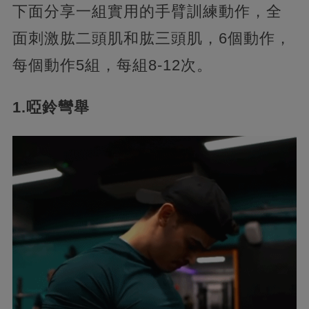
下面分享一組實用的手臂訓練動作，全
面刺激肱二頭肌和肱三頭肌，6個動作，
每個動作5組，每組8-12次。
1.啞鈴彎舉