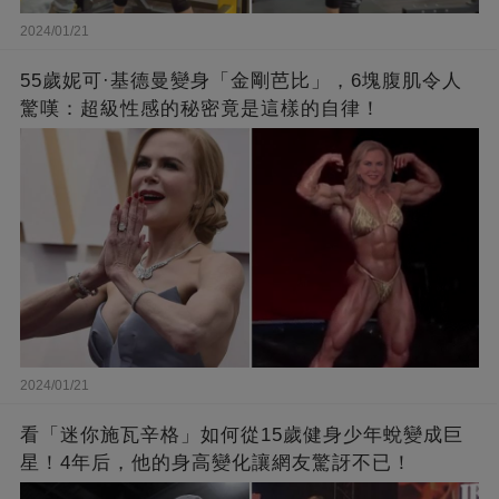
2024/01/21
55歲妮可·基德曼變身「金剛芭比」，6塊腹肌令人
驚嘆：超級性感的秘密竟是這樣的自律！
2024/01/21
看「迷你施瓦辛格」如何從15歲健身少年蛻變成巨
星！4年后，他的身高變化讓網友驚訝不已！