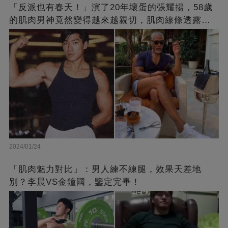
「反派也有春天！」演了20年壞蛋的張耀揚，58歲
的肌肉男神竟然變得越來越親切，肌肉線條透露了
他的秘密！
2024/01/24
「肌肉魅力對比」：男人練不練腿，效果天差地
別？李晨VS金鐘國，鑒定完畢！