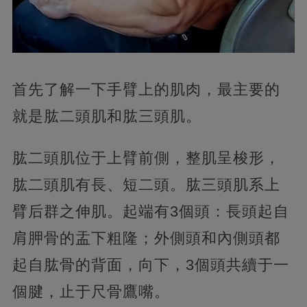
首先了解一下手臂上的肌肉，最主要的
就是肱二頭肌和肱三頭肌。
肱二頭肌位于上臂前側，整肌呈梭形，
肱二頭肌有長、短二頭。肱三頭肌系上
臂后群之伸肌。起端有3個頭：長頭起自
肩胛骨的盂下粗隆；外側頭和內側頭都
起自肱骨的背面，向下，3個頭共續于一
個腱，止于尺骨鷹嘴。