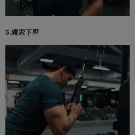
5.繩索下壓