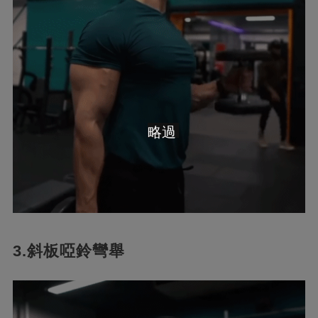
略過
3.斜板啞鈴彎舉