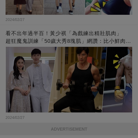
2024/02/27
看不出年過半百！黃少祺「為戲練出精壯肌肉」
超狂魔鬼訓練「50歲大秀8塊肌」網讚：比小鮮肉猛
❤
2024/02/27
ADVERTISEMENT