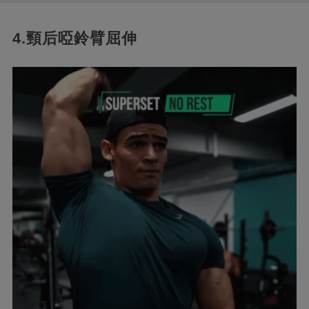
4.頸后啞鈴臂屈伸