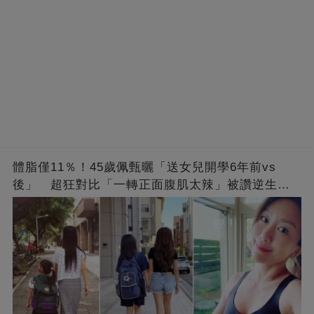
體脂僅11％！45歲佩甄曬「送女兒開學6年前vs
後」 超狂對比「一轉正面腹肌太辣」被讚逆生
長：媽媽變姊姊❤