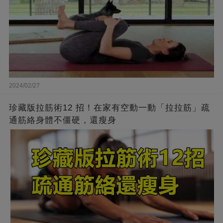
2024/02/27
珍藏版拉筋術12 招！在家有空動一動「拉拉筋」疏
通筋絡身體不僵硬，還瘦身