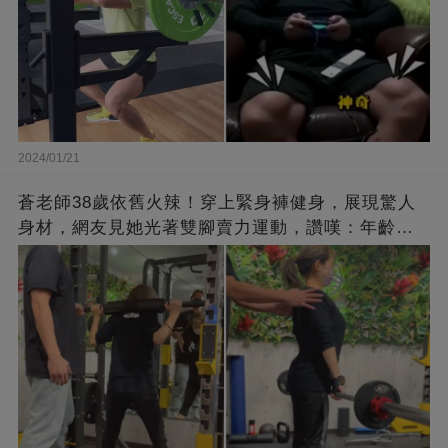
2024/01/21
蒼老師38歲依舊火辣！穿上緊身褲健身，展現驚人
身材，網友見她光著雙腳賣力運動，讚嘆：年齡不
過是個數字！