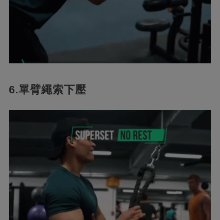
6.單臂繩索下壓