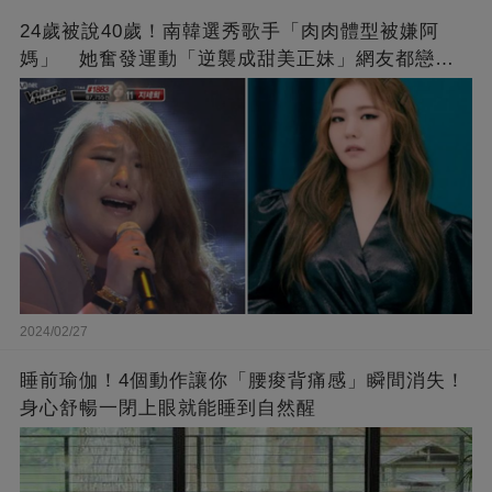
24歲被說40歲！南韓選秀歌手「肉肉體型被嫌阿
媽」 她奮發運動「逆襲成甜美正妹」網友都戀愛
了❤
2024/02/27
睡前瑜伽！4個動作讓你「腰痠背痛感」瞬間消失！
身心舒暢一閉上眼就能睡到自然醒