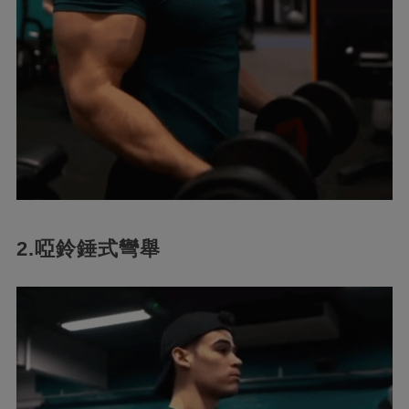
2.啞鈴錘式彎舉