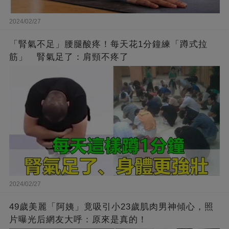
2024/02/27
「腎氣不足」腰腿酸疼！每天花1分鐘練「蹲式拉
筋」 腎氣足了：肩頸不疼了
2024/02/27
49歲美麗「阿姨」竟吸引小23歲肌肉男神傾心，照
片曝光后網友大呼：原來是真的！