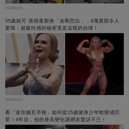
2024/01/21
55歲妮可·基德曼變身「金剛芭比」，6塊腹肌令人
驚嘆：超級性感的秘密竟是這樣的自律！
2024/01/21
看「迷你施瓦辛格」如何從15歲健身少年蛻變成巨
星！4年后，他的身高變化讓網友驚訝不已！