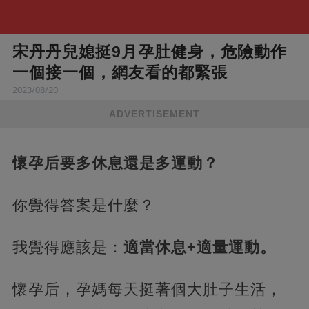
宋丹丹兒媳挺9月孕肚健身，危險動作
一個接一個，網友看的都緊張
2023/08/20
ADVERTISEMENT
懷孕后要多休息還是多運動？
你覺得答案是什麼？
我覺得應該是：
適當休息+適量運動。
懷孕后，孕媽每天挺著個大肚子生活，