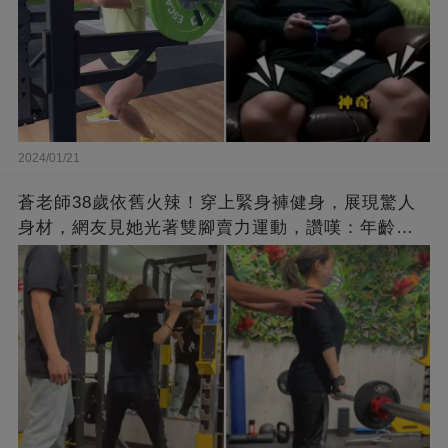
2024/01/21
蒼老師38歲依舊火辣！穿上緊身褲健身，展現驚人
身材，網友見她光著雙腳賣力運動，讚嘆：年齡不
過是個數字！