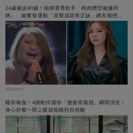
24歲被說40歲！南韓選秀歌手「肉肉體型被嫌阿
媽」 她奮發運動「逆襲成甜美正妹」網友都戀愛
了❤
2024/02/27
睡前瑜伽！4個動作讓你「腰痠背痛感」瞬間消失！
身心舒暢一閉上眼就能睡到自然醒