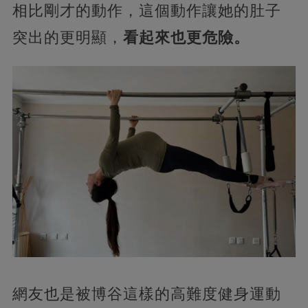
相比剛才的動作，這個動作讓她的肚子
突出的更明顯，
看起來也更危險。
網友也是被博谷這樣的高難度健身運動