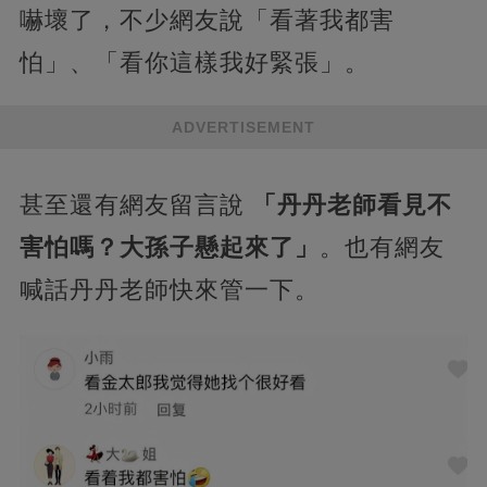
嚇壞了，不少網友說「看著我都害
怕」、「看你這樣我好緊張」。
ADVERTISEMENT
甚至還有網友留言說
「丹丹老師看見不
害怕嗎？大孫子懸起來了」
。也有網友
喊話丹丹老師快來管一下。