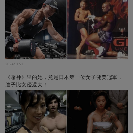
2024/01/21
《賭神》里的她，竟是日本第一位女子健美冠軍，
膽子比女優還大！