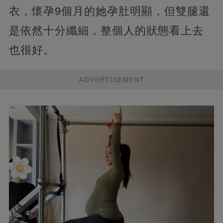
衣，懷孕9個月的她孕肚明顯，但雙腿還
是依然十分纖細，整個人的狀態看上去
也很好。
ADVERTISEMENT