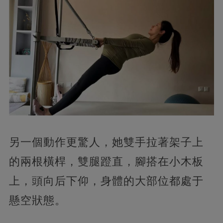
另一個動作更驚人，她雙手拉著架子上
的兩根橫桿，雙腿蹬直，腳搭在小木板
上，頭向后下仰，身體的大部位都處于
懸空狀態。