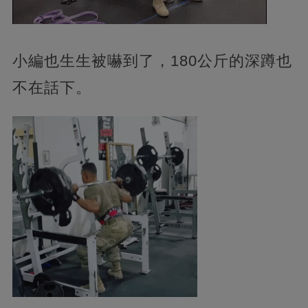
小編也生生被嚇到了，180公斤的深蹲也
不在話下。