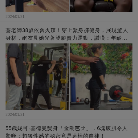
2024/01/21
蒼老師38歲依舊火辣！穿上緊身褲健身，展現驚人
身材，網友見她光著雙腳賣力運動，讚嘆：年齡不
過是個數字！
2024/01/21
55歲妮可·基德曼變身「金剛芭比」，6塊腹肌令人
驚嘆：超級性感的秘密竟是這樣的自律！