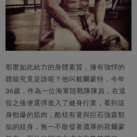
那麼如此給力的身體素質，擁有強悍的
體能究竟是誰呢？他叫戴爾蒙特，今年
36歲，作為一位海軍陸戰隊隊員，在退
役之後便選擇進入了健身行業，看到這
身勁爆的肌肉，酷炫有著與巨石強森類
似的紋身，無一不散發著濃厚的荷爾蒙