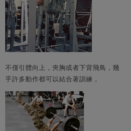
不僅引體向上，夾胸或者下背飛鳥，幾
乎許多動作都可以結合著訓練，