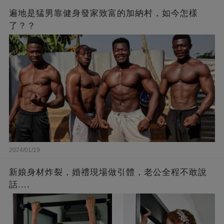
遍地是猛男靠健身發家致富的加納村，如今怎樣
了？？
2024/01/19
新娘身材炸裂，婚禮現場做引體，老公全程不敢說
話....