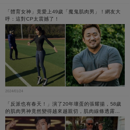
「體育女神」竟愛上49歲「魔鬼肌肉男」！網友大
呼：這對CP太震撼了！
2024/01/24
「反派也有春天！」演了20年壞蛋的張耀揚，58歲
的肌肉男神竟然變得越來越親切，肌肉線條透露了
他的秘密！