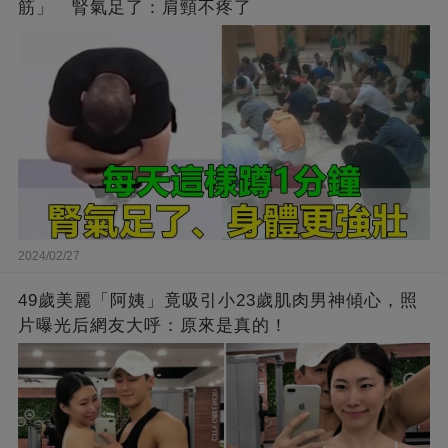
筋」 腎氣足了：肩頸不疼了
2024/02/27
49歲美麗「阿姨」竟吸引小23歲肌肉男神傾心，照
片曝光后網友大呼：原來是真的！