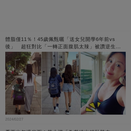
體脂僅11％！45歲佩甄曬「送女兒開學6年前vs
後」 超狂對比「一轉正面腹肌太辣」被讚逆生
長：媽媽變姊姊❤
2024/02/27