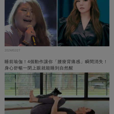
2024/02/27
睡前瑜伽！4個動作讓你「腰痠背痛感」瞬間消失！
身心舒暢一閉上眼就能睡到自然醒