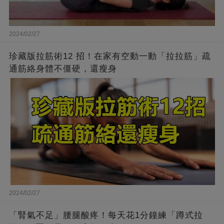
2024/02/27
珍藏版拉筋術12 招！在家有空動一動「拉拉筋」疏
通筋絡身體不僵硬，還瘦身
2024/02/27
「腎氣不足」腰腿酸疼！每天花1分鐘練「蹲式拉