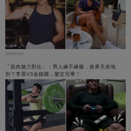
2024/01/24
「肌肉魅力對比」：男人練不練腿，效果天差地
別？李晨VS金鐘國，鑒定完畢！