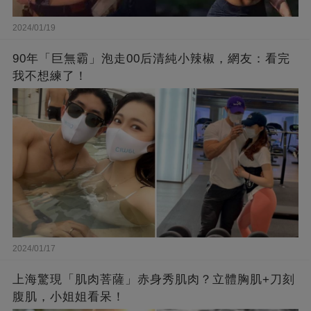
2024/01/19
90年「巨無霸」泡走00后清純小辣椒，網友：看完
我不想練了！
2024/01/17
上海驚現「肌肉菩薩」赤身秀肌肉？立體胸肌+刀刻
腹肌，小姐姐看呆！