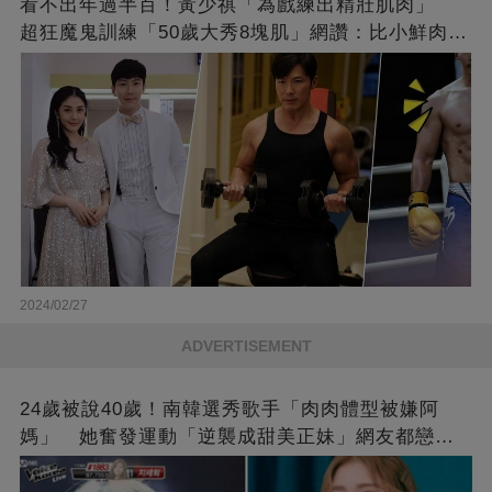
看不出年過半百！黃少祺「為戲練出精壯肌肉」
超狂魔鬼訓練「50歲大秀8塊肌」網讚：比小鮮肉猛
❤
2024/02/27
ADVERTISEMENT
24歲被說40歲！南韓選秀歌手「肉肉體型被嫌阿
媽」 她奮發運動「逆襲成甜美正妹」網友都戀愛
了❤