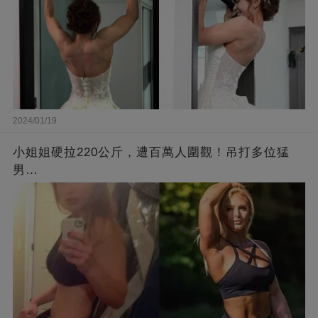
2024/01/19
小姐姐硬拉220公斤，遭百萬人圍觀！吊打多位猛
男…