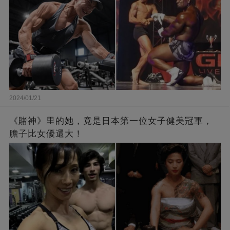
2024/01/21
《賭神》里的她，竟是日本第一位女子健美冠軍，
膽子比女優還大！