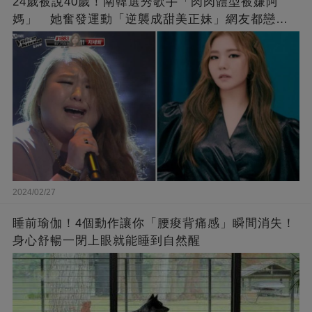
24歲被說40歲！南韓選秀歌手「肉肉體型被嫌阿
媽」 她奮發運動「逆襲成甜美正妹」網友都戀愛
了❤
2024/02/27
睡前瑜伽！4個動作讓你「腰痠背痛感」瞬間消失！
身心舒暢一閉上眼就能睡到自然醒