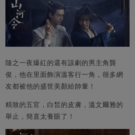
隨之一夜爆紅的還有該劇的男主角龔
俊，他在里面飾演溫客行一角，很多網
友都被他的盛世美顏給帥暈！
精致的五官，白皙的皮膚，溫文爾雅的
舉止，簡直太養眼了！