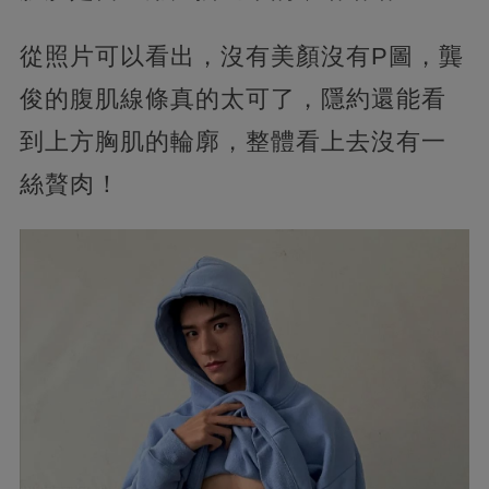
從照片可以看出，沒有美顏沒有P圖，龔
俊的腹肌線條真的太可了，隱約還能看
到上方胸肌的輪廓，整體看上去沒有一
絲贅肉！