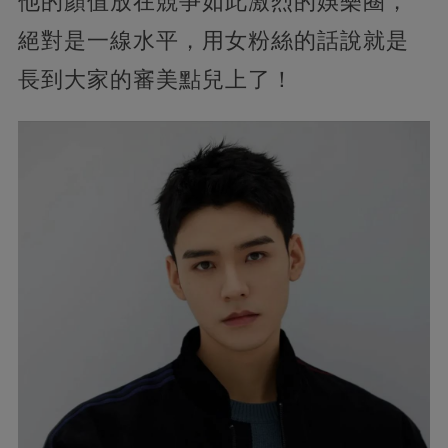
他的顏值放在競爭如此激烈的娛樂圈，
絕對是一線水平，用女粉絲的話說就是
長到大家的審美點兒上了！