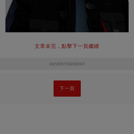
文章未完，點擊下一頁繼續
ADVERTISEMENT
下一頁