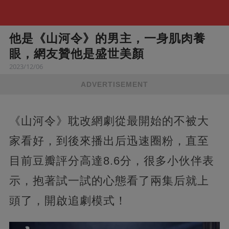
他是《山河令》的男主，一身肌肉養
眼，網友贊他是盛世美顏
2023/12/06
ADVERTISEMENT
《山河令》耽改網劇從最開始的不被大
家看好，到後來播出后迅速圈粉，直至
目前豆瓣評分高達8.6分，很多小伙伴表
示，抱著試一試的心態看了兩集后就上
頭了，開啟追劇模式！