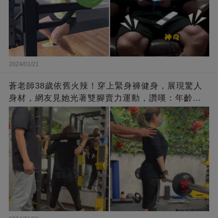
2024/01/21
蒼老師38歲依舊火辣！穿上緊身褲健身，展現驚人
身材，網友見她光著雙腳賣力運動，讚嘆：年齡不
過是個數字！