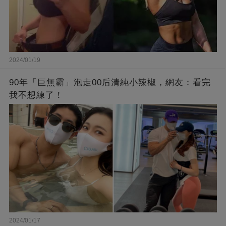
2024/01/19
90年「巨無霸」泡走00后清純小辣椒，網友：看完
我不想練了！
2024/01/17