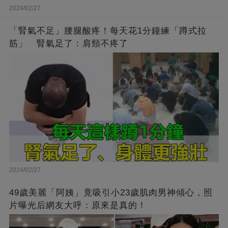
2024/02/27
「腎氣不足」腰腿酸疼！每天花1分鐘練「蹲式拉
筋」 腎氣足了：肩頸不疼了
2024/02/27
49歲美麗「阿姨」竟吸引小23歲肌肉男神傾心，照
片曝光后網友大呼：原來是真的！