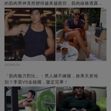
的肌肉男神竟然變得越來越親切，肌肉線條透露了
他的秘密！
2024/01/24
「肌肉魅力對比」：男人練不練腿，效果天差地
別？李晨VS金鐘國，鑒定完畢！