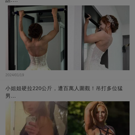
話....
2024/01/19
小姐姐硬拉220公斤，遭百萬人圍觀！吊打多位猛
男…