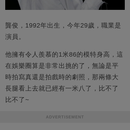
龔俊，1992年出生，今年29歲，職業是
演員。
他擁有令人羨慕的1米86的模特身高，這
在娛樂圈算是非常出挑的了，無論是平
時拍寫真還是拍戲時的劇照，那兩條大
長腿看上去就已經有一米八了，比不了
比不了~
ADVERTISEMENT