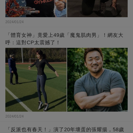
2024/01/24
「體育女神」竟愛上49歲「魔鬼肌肉男」！網友大
呼：這對CP太震撼了！
2024/01/24
「反派也有春天！」演了20年壞蛋的張耀揚，58歲