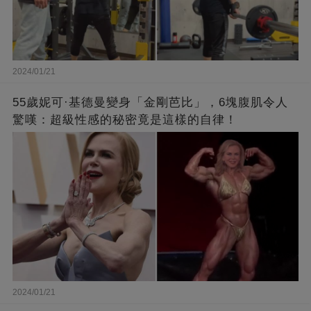
2024/01/21
55歲妮可·基德曼變身「金剛芭比」，6塊腹肌令人
驚嘆：超級性感的秘密竟是這樣的自律！
2024/01/21