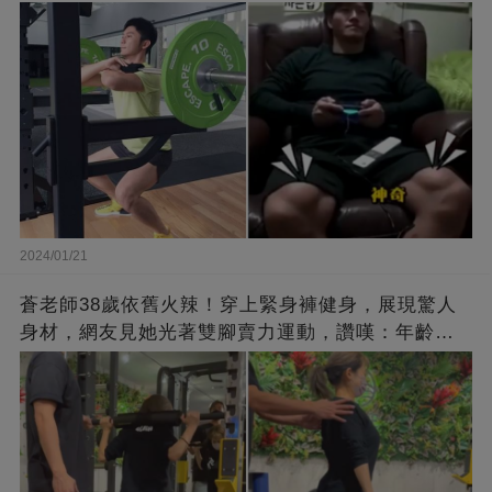
2024/01/21
蒼老師38歲依舊火辣！穿上緊身褲健身，展現驚人
身材，網友見她光著雙腳賣力運動，讚嘆：年齡不
過是個數字！