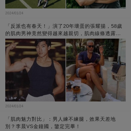
2024/01/24
「反派也有春天！」演了20年壞蛋的張耀揚，58歲
的肌肉男神竟然變得越來越親切，肌肉線條透露了
他的秘密！
2024/01/24
「肌肉魅力對比」：男人練不練腿，效果天差地
別？李晨VS金鐘國，鑒定完畢！