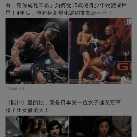
看「迷你施瓦辛格」如何從15歲健身少年蛻變成巨
星！4年后，他的身高變化讓網友驚訝不已！
2024/01/21
《賭神》里的她，竟是日本第一位女子健美冠軍，
膽子比女優還大！