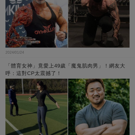
2024/01/24
「體育女神」竟愛上49歲「魔鬼肌肉男」！網友大
呼：這對CP太震撼了！