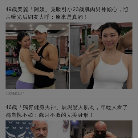
49歲美麗「阿姨」竟吸引小23歲肌肉男神傾心，照
片曝光后網友大呼：原來是真的！
2024/01/24
46歲「獨臂健身男神」展現驚人肌肉，年輕人看了
都自愧不如：歲月不敗的完美身形！