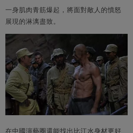
一身肌肉青筋爆起，將面對敵人的憤怒
展現的淋漓盡致。
在中國演藝圈還能找出比江水身材更好