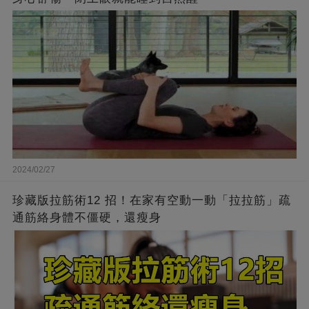
2024/02/27
珍藏版拉筋術12 招！在家有空動一動「拉拉筋」疏
通筋絡身體不僵硬，還瘦身