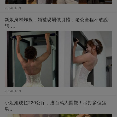
2024/01/19
新娘身材炸裂，婚禮現場做引體，老公全程不敢說
話....
2024/01/19
小姐姐硬拉220公斤，遭百萬人圍觀！吊打多位猛
男…