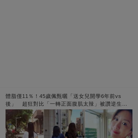
體脂僅11％！45歲佩甄曬「送女兒開學6年前vs
後」 超狂對比「一轉正面腹肌太辣」被讚逆生
長：媽媽變姊姊❤