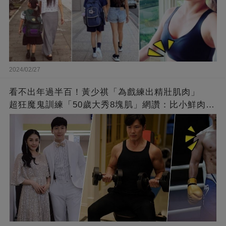
2024/02/27
看不出年過半百！黃少祺「為戲練出精壯肌肉」
超狂魔鬼訓練「50歲大秀8塊肌」網讚：比小鮮肉猛
❤