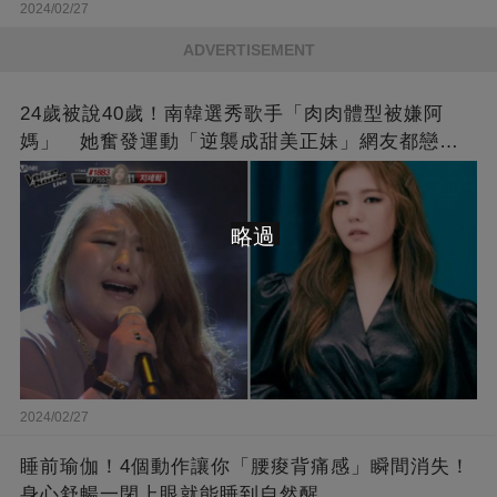
2024/02/27
ADVERTISEMENT
24歲被說40歲！南韓選秀歌手「肉肉體型被嫌阿
媽」 她奮發運動「逆襲成甜美正妹」網友都戀愛
了❤
略過
2024/02/27
睡前瑜伽！4個動作讓你「腰痠背痛感」瞬間消失！
身心舒暢一閉上眼就能睡到自然醒