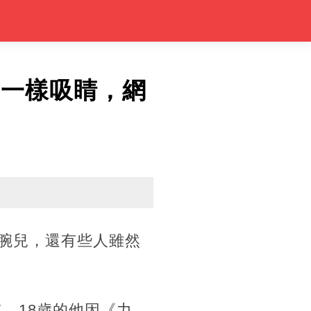
丹一樣吸睛，網
大腕兒，還有些人雖然
，18歲的他因《力