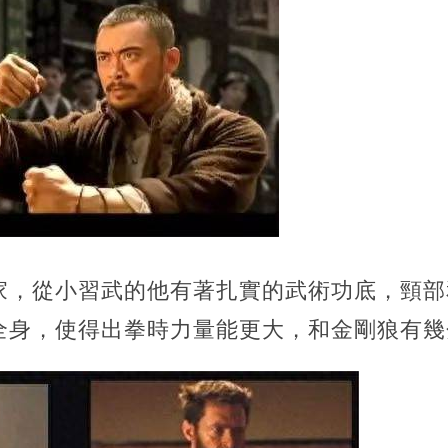
家，從小習武的他有著扎實的武術功底，頸部
全身，使得出拳時力量能更大，和金剛狼有幾