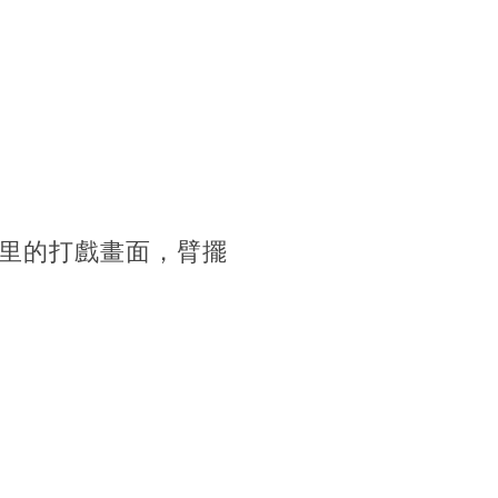
里的打戲畫面，臂擺