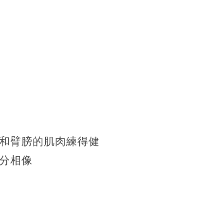
和臂膀的肌肉練得健
分相像