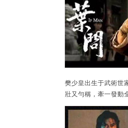
樊少皇出生于武術世
壯又勻稱，牽一發動