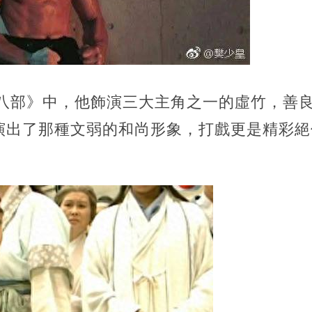
龍八部》中，他飾演三大主角之一的虛竹，善
演出了那種文弱的和尚形象，打戲更是精彩絕