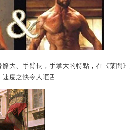
骨骼大、手臂長，手掌大的特點，在《葉問》
，速度之快令人咂舌