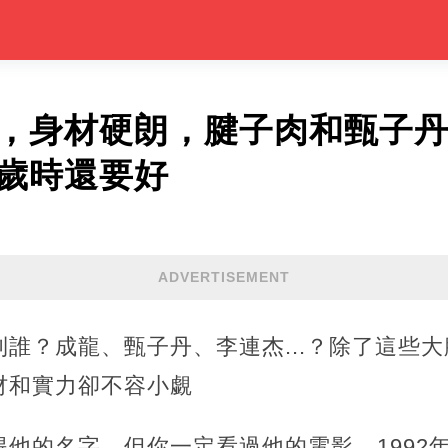
皇，身材硬朗，腱子肉和甄子
8歲時還要好
ADVERTISEMENT
誰？成龍、甄子丹、李連杰...？除了這些
材和實力卻不容小覷
他的名字，但你一定看過他的電影，1992年