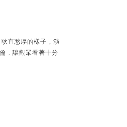
良耿直憨厚的樣子，演
倫，讓觀眾看著十分