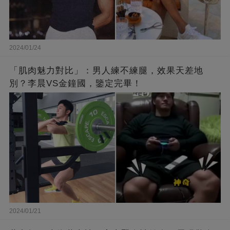
2024/01/24
「肌肉魅力對比」：男人練不練腿，效果天差地
別？李晨VS金鐘國，鑒定完畢！
2024/01/21