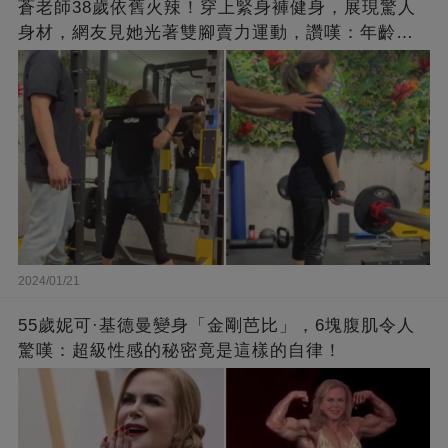
蒼老師38歲依舊火辣！穿上緊身褲健身，展現驚人
身材，網友見她光著雙腳賣力運動，讚嘆：年齡不
過是個數字！
2024/01/21
55歲妮可·基德曼變身「金剛芭比」，6塊腹肌令人
驚嘆：超級性感的秘密竟是這樣的自律！