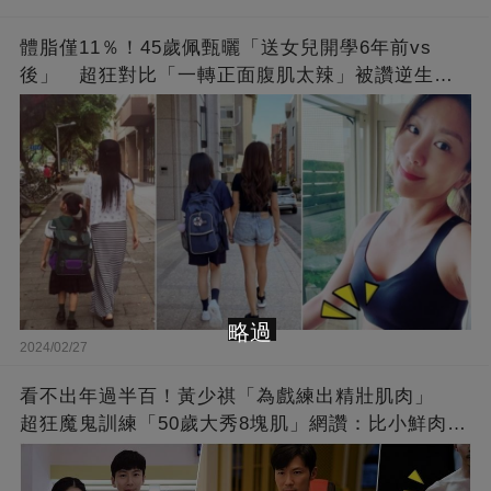
體脂僅11％！45歲佩甄曬「送女兒開學6年前vs
後」 超狂對比「一轉正面腹肌太辣」被讚逆生
長：媽媽變姊姊❤
略過
2024/02/27
看不出年過半百！黃少祺「為戲練出精壯肌肉」
超狂魔鬼訓練「50歲大秀8塊肌」網讚：比小鮮肉猛
❤