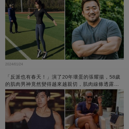
2024/01/24
「反派也有春天！」演了20年壞蛋的張耀揚，58歲
的肌肉男神竟然變得越來越親切，肌肉線條透露了
他的秘密！