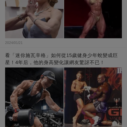
2024/01/21
看「迷你施瓦辛格」如何從15歲健身少年蛻變成巨
星！4年后，他的身高變化讓網友驚訝不已！