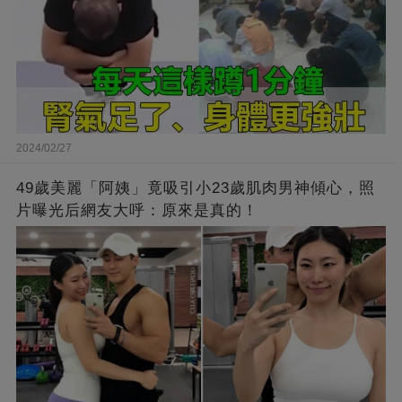
2024/02/27
49歲美麗「阿姨」竟吸引小23歲肌肉男神傾心，照
片曝光后網友大呼：原來是真的！