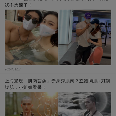
我不想練了！
2024/01/17
上海驚現「肌肉菩薩」赤身秀肌肉？立體胸肌+刀刻
腹肌，小姐姐看呆！