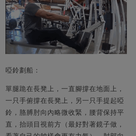
啞鈴劃船：
單腿跪在長凳上，一直腳撐在地面上，
一只手俯撐在長凳上，另一只手提起啞
鈴，胳膊肘向內略微收緊，腰背保持平
直，抬頭目視前方（最好對著鏡子做，