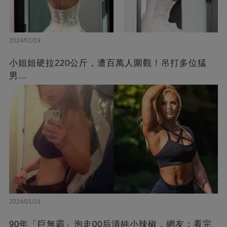
2024/01/19
小姐姐硬拉220公斤，遭百萬人圍觀！吊打多位猛
男…
2024/01/19
90年「巨無霸」泡走00后清純小辣椒，網友：看完