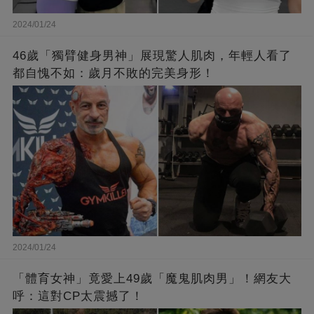
2024/01/24
46歲「獨臂健身男神」展現驚人肌肉，年輕人看了
都自愧不如：歲月不敗的完美身形！
2024/01/24
「體育女神」竟愛上49歲「魔鬼肌肉男」！網友大
呼：這對CP太震撼了！