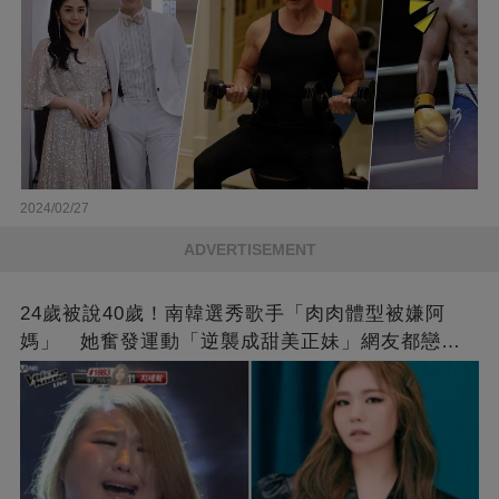
2024/02/27
ADVERTISEMENT
24歲被說40歲！南韓選秀歌手「肉肉體型被嫌阿
媽」 她奮發運動「逆襲成甜美正妹」網友都戀愛
了❤