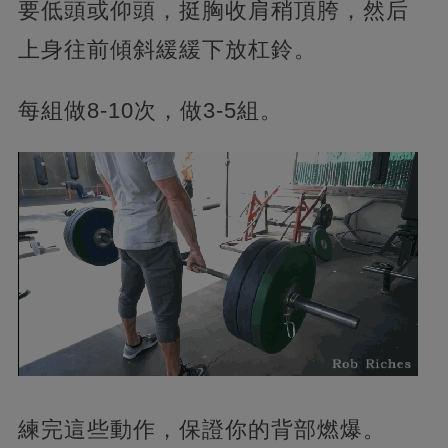
要低頭或仰頭，挺胸收肩稍頂胯，然后
上身往前傾斜緩緩下放杠鈴。
每組做8-10次，做3-5組。
練完這些動作，保證你的背部燃爆。