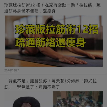
珍藏版拉筋術12 招！在家有空動一動「拉拉筋」疏
通筋絡身體不僵硬，還瘦身
2024/02/27
「腎氣不足」腰腿酸疼！每天花1分鐘練「蹲式拉
筋」 腎氣足了：肩頸不疼了