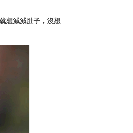
就想減減肚子，沒想