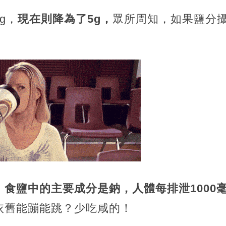
g，
現在則降為了5g，
眾所周知，如果鹽分
食鹽中的主要成分是鈉，人體每排泄1000毫
依舊能蹦能跳？少吃咸的！