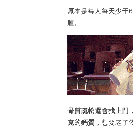
原本是每人每天少于6
腫。
骨質疏松還會找上門，
克的鈣質，
想要老了