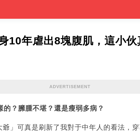
身10年虐出8塊腹肌，這小伙
ADVERTISEMENT
麼樣的？臃腫不堪？還是瘦弱多病？
大爺」可真是刷新了我對于中年人的看法，穿