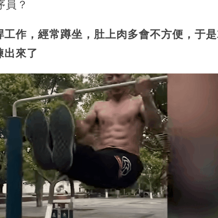
序員？
焊工作，經常蹲坐，肚上肉多會不方便，于是
練出來了