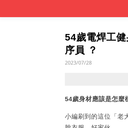
54歲電焊工健
序員 ？
2023/07/28
54歲身材應該是怎
小編刷到的這位「老
脫衣服，好家伙......