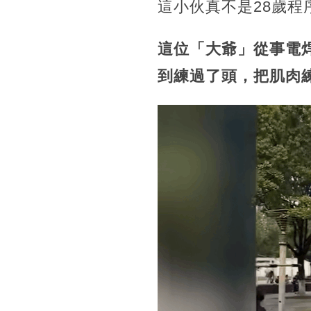
這小伙真不是28歲程
這位「大爺」從事電
到練過了頭，把肌肉