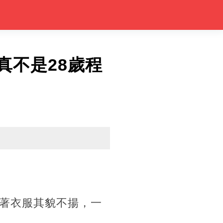
真不是28歲程
著衣服其貌不揚，一