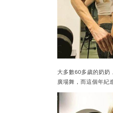
大多數60多歲的奶
廣場舞，而這個年紀