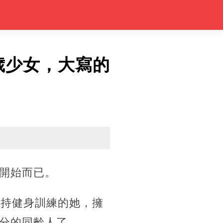
歲少女，大寫的
開始而已。
堅持健身訓練的她，擁
分的同齡人了。