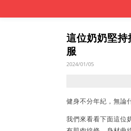
這位奶奶堅持
服
2024/01/05
健身不分年紀，無論
我們來看看下面這位
有肌肉線條，身材曲