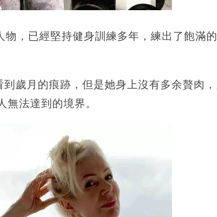
級人物，已經堅持健身訓練多年，練出了飽滿
看到歲月的痕跡，但是她身上沒有多余贅肉，
齡人無法達到的境界。