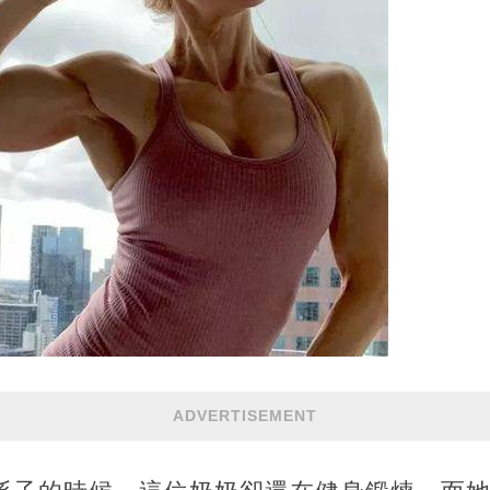
ADVERTISEMENT