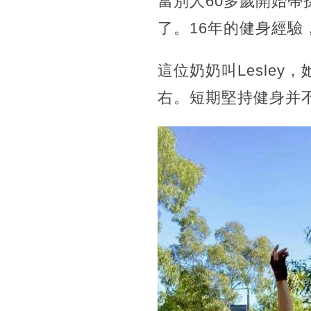
當別人60多歲開始帶
了。16年的健身經
這位奶奶叫Lesle
右。短期堅持健身并