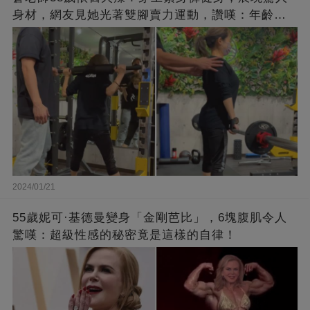
身材，網友見她光著雙腳賣力運動，讚嘆：年齡不
過是個數字！
2024/01/21
55歲妮可·基德曼變身「金剛芭比」，6塊腹肌令人
驚嘆：超級性感的秘密竟是這樣的自律！