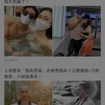
我不想練了！
2024/01/17
上海驚現「肌肉菩薩」赤身秀肌肉？立體胸肌+刀刻
腹肌，小姐姐看呆！