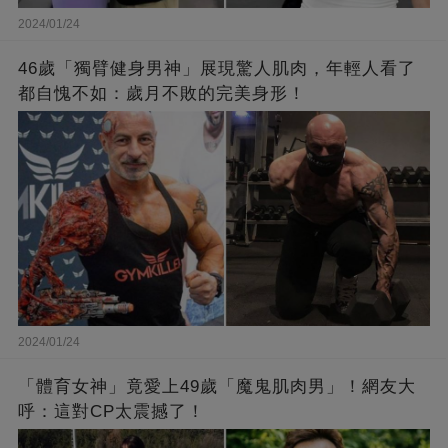
2024/01/24
46歲「獨臂健身男神」展現驚人肌肉，年輕人看了
都自愧不如：歲月不敗的完美身形！
2024/01/24
「體育女神」竟愛上49歲「魔鬼肌肉男」！網友大
呼：這對CP太震撼了！