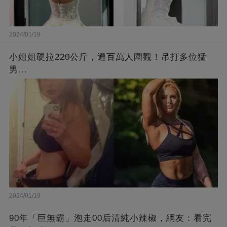
2024/01/19
小姐姐硬拉220公斤，遭百萬人圍觀！吊打多位猛
男…
2024/01/19
90年「巨無霸」泡走00后清純小辣椒，網友：看完