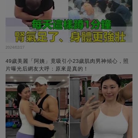
2024/02/27
49歲美麗「阿姨」竟吸引小23歲肌肉男神傾心，照
片曝光后網友大呼：原來是真的！