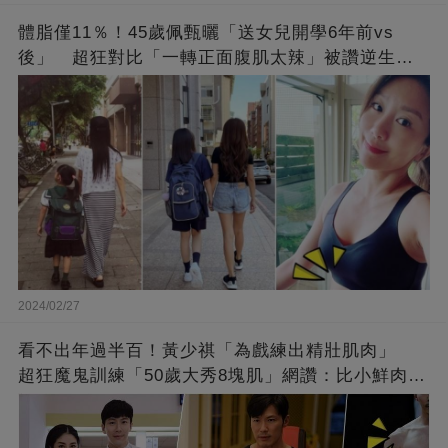
體脂僅11％！45歲佩甄曬「送女兒開學6年前vs
後」 超狂對比「一轉正面腹肌太辣」被讚逆生
長：媽媽變姊姊❤
2024/02/27
看不出年過半百！黃少祺「為戲練出精壯肌肉」
超狂魔鬼訓練「50歲大秀8塊肌」網讚：比小鮮肉猛
❤