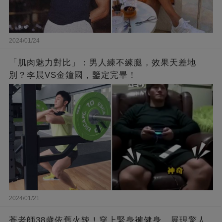
2024/01/24
「肌肉魅力對比」：男人練不練腿，效果天差地
別？李晨VS金鐘國，鑒定完畢！
2024/01/21
蒼老師38歲依舊火辣！穿上緊身褲健身，展現驚人