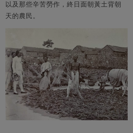
以及那些辛苦勞作，終日面朝黃土背朝
天的農民。