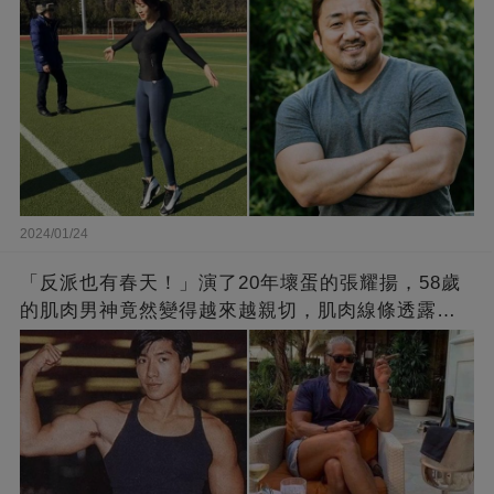
2024/01/24
「反派也有春天！」演了20年壞蛋的張耀揚，58歲
的肌肉男神竟然變得越來越親切，肌肉線條透露了
他的秘密！