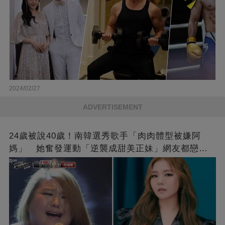
2024/02/27
ADVERTISEMENT
24歲被說40歲！南韓選秀歌手「肉肉體型被嫌阿
媽」 她奮發運動「逆襲成甜美正妹」網友都戀愛
了❤