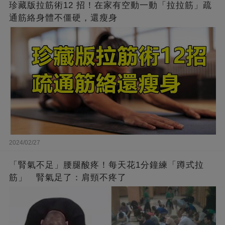
珍藏版拉筋術12 招！在家有空動一動「拉拉筋」疏
通筋絡身體不僵硬，還瘦身
2024/02/27
「腎氣不足」腰腿酸疼！每天花1分鐘練「蹲式拉
筋」 腎氣足了：肩頸不疼了