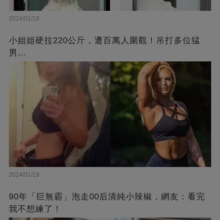
2024/01/19
小姐姐硬拉220公斤，遭百萬人圍觀！吊打多位猛
男…
2024/01/19
90年「巨無霸」泡走00后清純小辣椒，網友：看完
我不想練了！