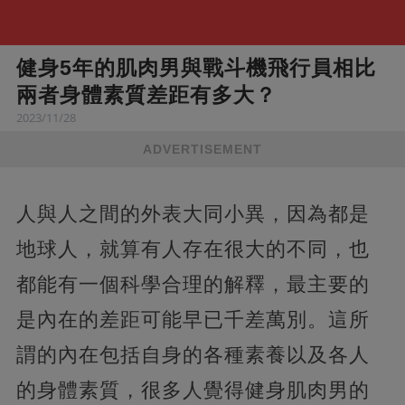
健身5年的肌肉男與戰斗機飛行員相比
兩者身體素質差距有多大？
2023/11/28
ADVERTISEMENT
人與人之間的外表大同小異，因為都是
地球人，就算有人存在很大的不同，也
都能有一個科學合理的解釋，最主要的
是內在的差距可能早已千差萬別。這所
謂的內在包括自身的各種素養以及各人
的身體素質，很多人覺得健身肌肉男的