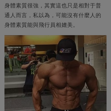
身體素質很強，其實這也只是相對于普
通人而言，私以為，可能沒有什麼人的
身體素質能與飛行員相媲美。