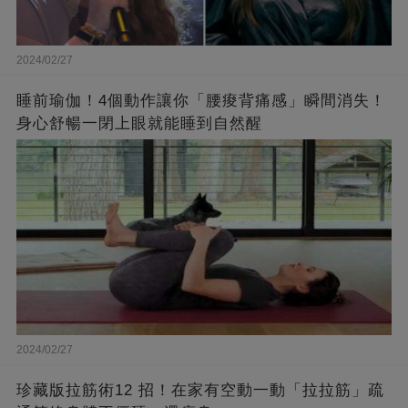
2024/02/27
睡前瑜伽！4個動作讓你「腰痠背痛感」瞬間消失！
身心舒暢一閉上眼就能睡到自然醒
2024/02/27
珍藏版拉筋術12 招！在家有空動一動「拉拉筋」疏