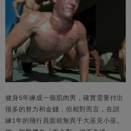
健身5年練成一個肌肉男，確實需要付出
很多的努力和金錢，但相對而言，在訓
練1年的飛行員面前無異于大巫見小巫。