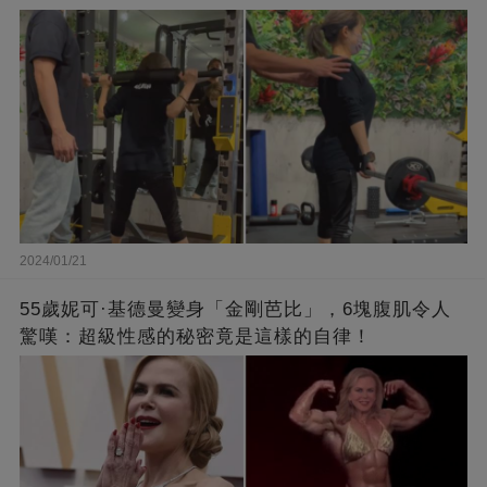
過是個數字！
2024/01/21
55歲妮可·基德曼變身「金剛芭比」，6塊腹肌令人
驚嘆：超級性感的秘密竟是這樣的自律！