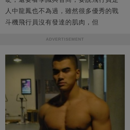
人中龍鳳也不為過，雖然很多優秀的戰
斗機飛行員沒有發達的肌肉，但
ADVERTISEMENT