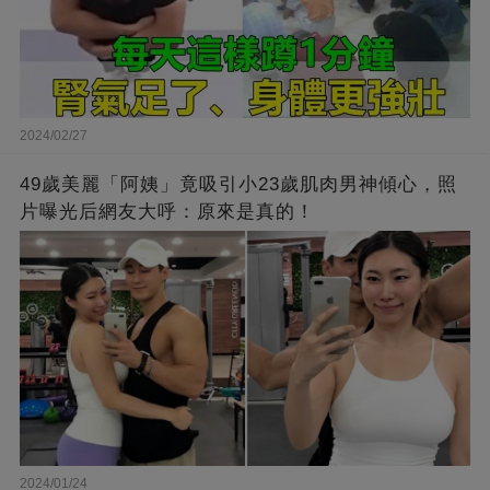
2024/02/27
49歲美麗「阿姨」竟吸引小23歲肌肉男神傾心，照
片曝光后網友大呼：原來是真的！
2024/01/24