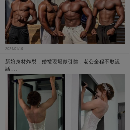
2024/01/19
新娘身材炸裂，婚禮現場做引體，老公全程不敢說
話....