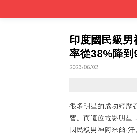
印度國民級男
率從38%降
2023/06/02
​很多明星的成功經
響。而這位電影明星
國民級男神阿米爾·