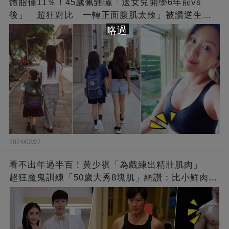
體脂僅11％！45歲佩甄曬「送女兒開學6年前vs
後」 超狂對比「一轉正面腹肌太辣」被讚逆生
長：媽媽變姊姊❤
略過
2024/02/27
看不出年過半百！黃少祺「為戲練出精壯肌肉」
超狂魔鬼訓練「50歲大秀8塊肌」網讚：比小鮮肉猛
❤