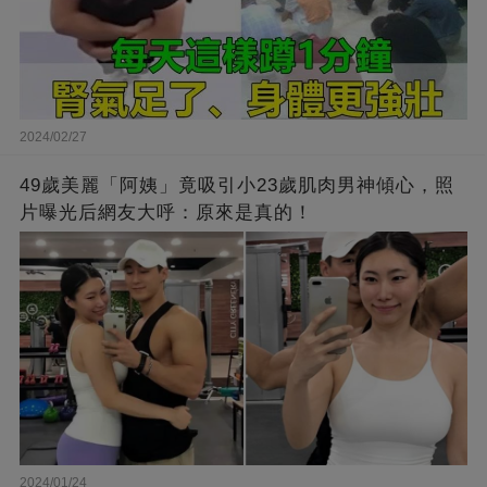
2024/02/27
49歲美麗「阿姨」竟吸引小23歲肌肉男神傾心，照
片曝光后網友大呼：原來是真的！
2024/01/24