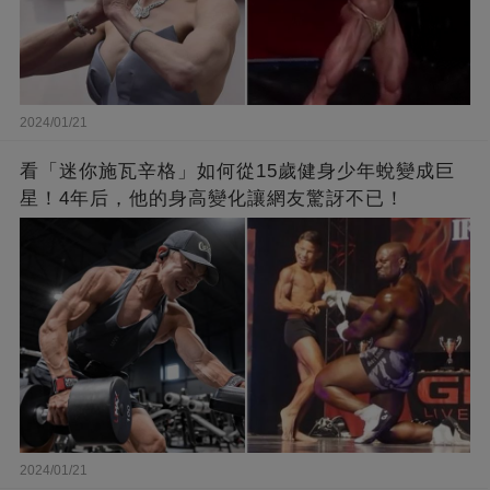
2024/01/21
看「迷你施瓦辛格」如何從15歲健身少年蛻變成巨
星！4年后，他的身高變化讓網友驚訝不已！
2024/01/21