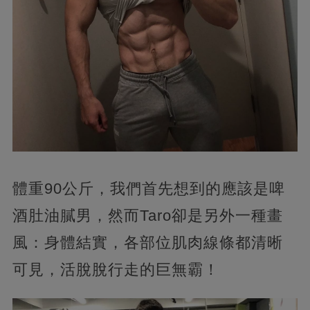
體重90公斤，我們首先想到的應該是啤
酒肚油膩男，然而Taro卻是另外一種畫
風：身體結實，各部位肌肉線條都清晰
可見，活脫脫行走的巨無霸！