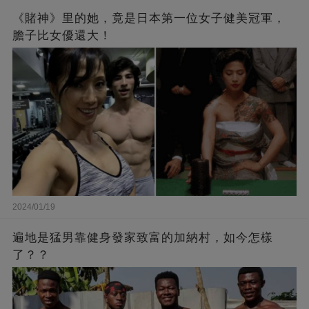
《賭神》里的她，竟是日本第一位女子健美冠軍，
膽子比女優還大！
2024/01/19
遍地是猛男靠健身發家致富的加納村，如今怎樣
了？？