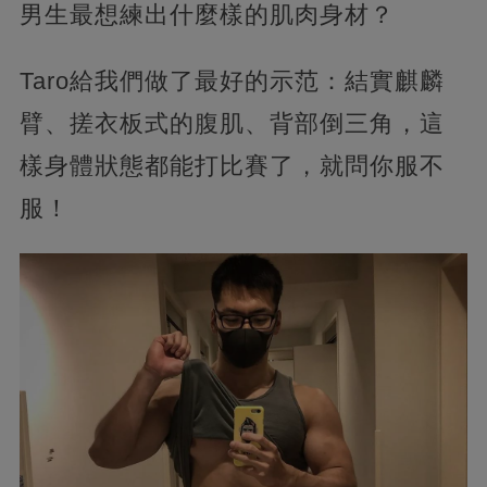
男生最想練出什麼樣的肌肉身材？
Taro給我們做了最好的示范：結實麒麟
臂、搓衣板式的腹肌、背部倒三角，這
樣身體狀態都能打比賽了，就問你服不
服！