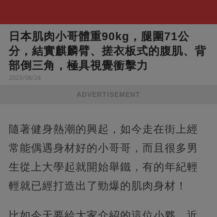
日本肌肉小哥體重90kg，腿圍71公
分，結實麒麟臂、搓衣板式的腹肌、背
部倒三角，極具視覺衝擊力
2023/08/24
ADVERTISEMENT
隨著健身熱潮的興起，如今走在街上經
常能偶遇身材好的小哥哥，而且很多男
生從上大學起就開始舉鐵，有的年紀輕
輕就已經打造出了勁爆的肌肉身材！
比如今天要給大家介紹的這位小夥，近