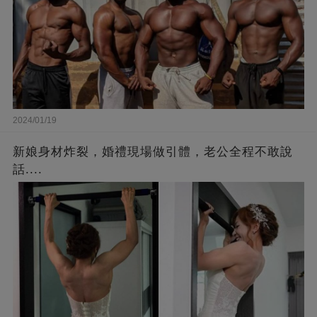
2024/01/19
新娘身材炸裂，婚禮現場做引體，老公全程不敢說
話....