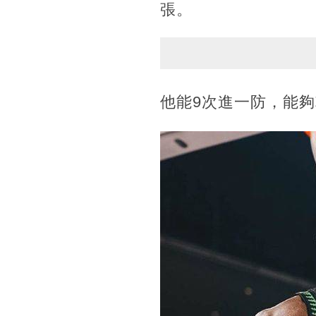
張。
他能9次進一防，能