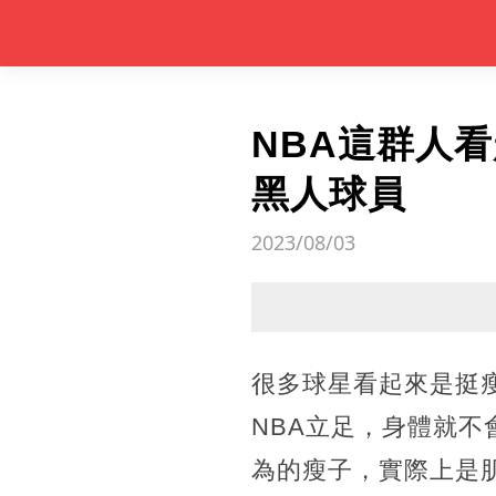
NBA這群人
黑人球員
2023/08/03
很多球星看起來是挺
NBA立足，身體就
為的瘦子，實際上是