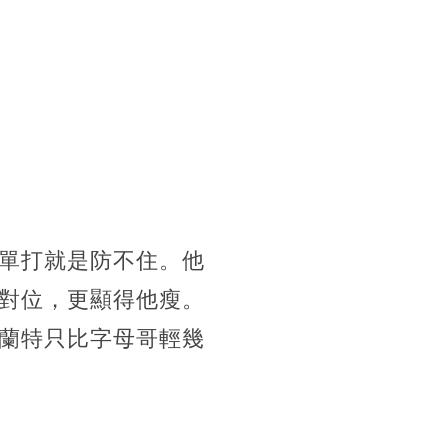
單打就是防不住。他
對位，更顯得他瘦。
蘭特只比字母哥輕幾