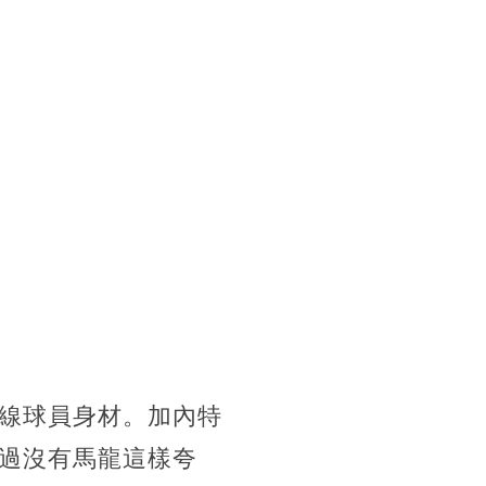
線球員身材。加內特
過沒有馬龍這樣夸