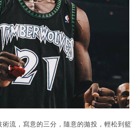
技術流，寫意的三分，隨意的拋投，輕松到籃