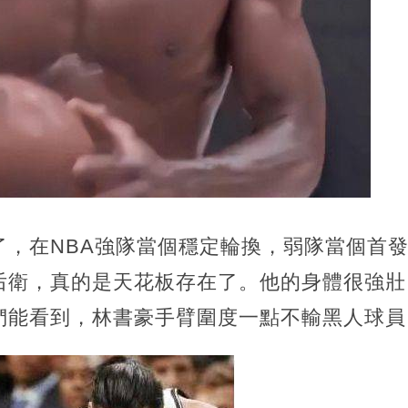
了，在NBA強隊當個穩定輪換，弱隊當個首
后衛，真的是天花板存在了。他的身體很強壯
們能看到，林書豪手臂圍度一點不輸黑人球員