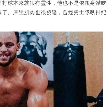
里打球本來就很有靈性，他也不是依賴身體吃
錯了。庫里肌肉也很發達，曾經勇士隊臥推紀