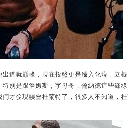
他出道就巔峰，現在投籃更是臻入化境，立棍
，特別是跟詹姆斯，字母哥，倫納德這些鋒線
我們才發現誤會杜蘭特了，很多人不知道，杜