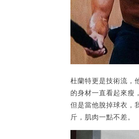
杜蘭特更是技術流，
的身材一直看起來瘦
但是當他脫掉球衣，
斤，肌肉一點不差。