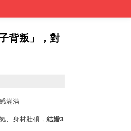
子背叛」，對
感滿滿
氣、身材壯碩，
結婚3