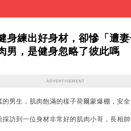
健身練出好身材，卻慘「遭妻
肉男，是健身忽略了彼此嗎
ADVERTISEMENT
猛的男生，肌肉飽滿的樣子荷爾蒙爆棚，安全
組採訪到一位身材非常好的肌肉小哥，長相帥