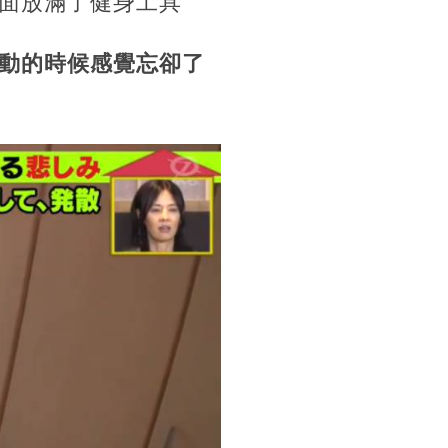
面放滿了健身工具
動的時候感覺忘卻了