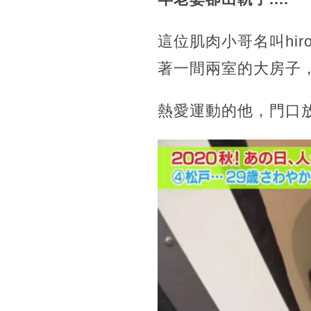
這位肌肉小哥名叫hi
著一間兩室的大房子
熱愛運動的他，門口