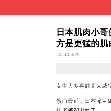
日本肌肉小哥
方是更猛的肌
2023/08/20
女生大多喜歡高大威
然而最近，日本節目
年老婆卻出軌了....