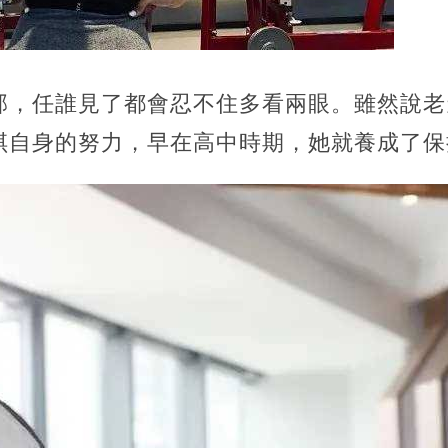
部，任誰見了都會忍不住多看兩眼。雖然說老
琪自身的努力，早在高中時期，她就養成了保