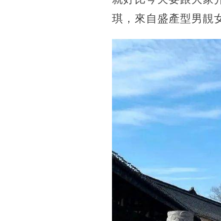
琪，來自盛產型男靚