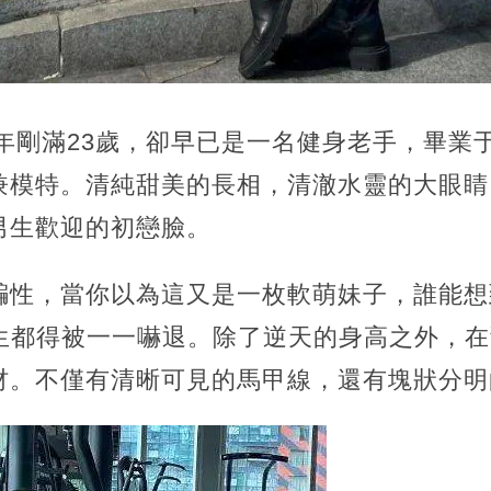
今年剛滿23歲，卻早已是一名健身老手，畢業
兼模特。清純甜美的長相，清澈水靈的大眼睛
男生歡迎的初戀臉。
騙性，當你以為這又是一枚軟萌妹子，誰能想
男生都得被一一嚇退。除了逆天的身高之外，
材。不僅有清晰可見的馬甲線，還有塊狀分明