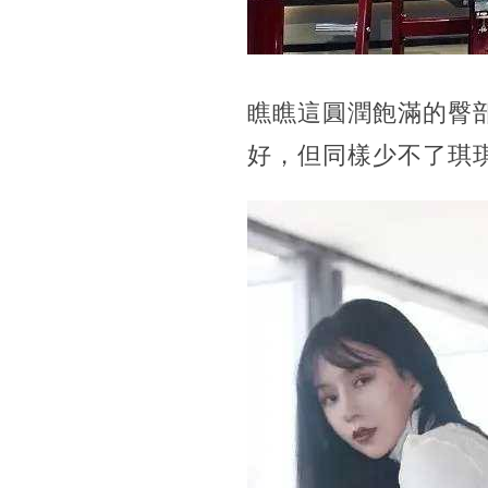
瞧瞧這圓潤飽滿的臀
好，但同樣少不了琪