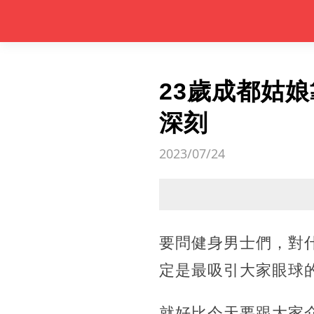
23歲成都姑
深刻
2023/07/24
要問健身男士們，對
定是最吸引大家眼球
就好比今天要跟大家