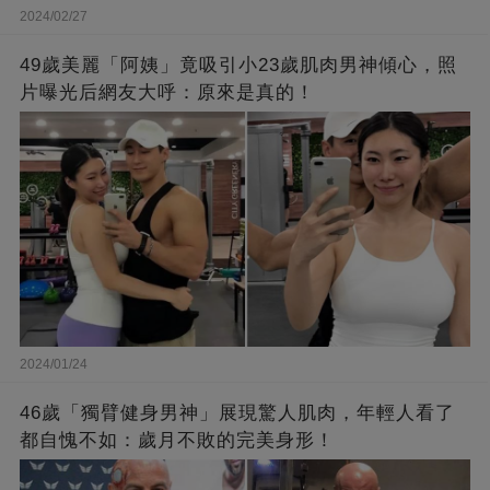
2024/02/27
49歲美麗「阿姨」竟吸引小23歲肌肉男神傾心，照
片曝光后網友大呼：原來是真的！
2024/01/24
46歲「獨臂健身男神」展現驚人肌肉，年輕人看了
都自愧不如：歲月不敗的完美身形！