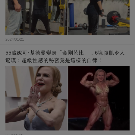
2024/01/21
55歲妮可·基德曼變身「金剛芭比」，6塊腹肌令人
驚嘆：超級性感的秘密竟是這樣的自律！