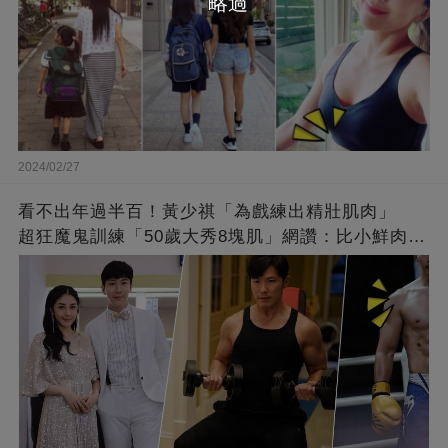
略過
2024/02/27
看不出年過半百！黃少祺「為戲練出精壯肌肉」
超狂魔鬼訓練「50歲大秀8塊肌」網讚：比小鮮肉猛
❤