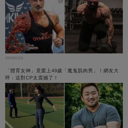
2024/01/24
「體育女神」竟愛上49歲「魔鬼肌肉男」！網友大
呼：這對CP太震撼了！