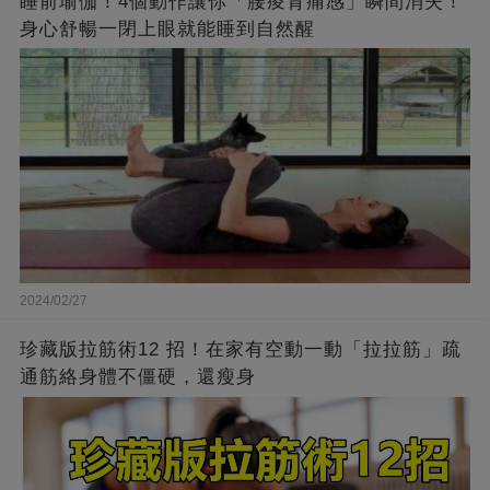
睡前瑜伽！4個動作讓你「腰痠背痛感」瞬間消失！
身心舒暢一閉上眼就能睡到自然醒
2024/02/27
珍藏版拉筋術12 招！在家有空動一動「拉拉筋」疏
通筋絡身體不僵硬，還瘦身