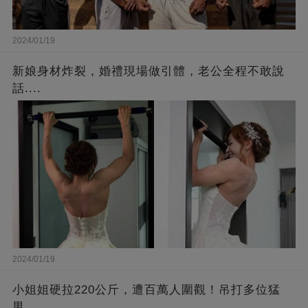
2024/01/19
新娘身材炸裂，婚禮現場做引體，老公全程不敢說
話....
2024/01/19
小姐姐硬拉220公斤，遭百萬人圍觀！吊打多位猛
男…