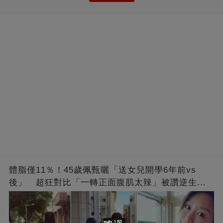
體脂僅11％！45歲佩甄曬「送女兒開學6年前vs
後」 超狂對比「一轉正面腹肌太辣」被讚逆生
長：媽媽變姊姊❤