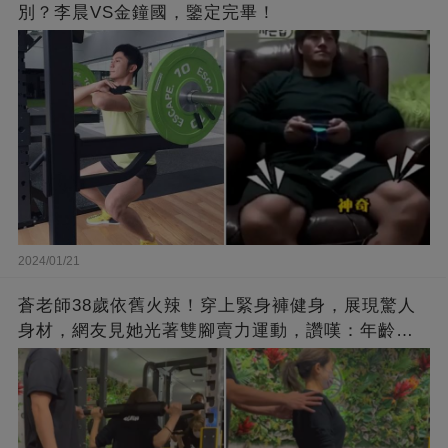
別？李晨VS金鐘國，鑒定完畢！
2024/01/21
蒼老師38歲依舊火辣！穿上緊身褲健身，展現驚人
身材，網友見她光著雙腳賣力運動，讚嘆：年齡不
過是個數字！