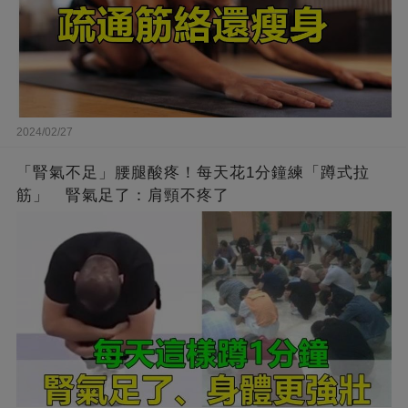
2024/02/27
「腎氣不足」腰腿酸疼！每天花1分鐘練「蹲式拉
筋」 腎氣足了：肩頸不疼了