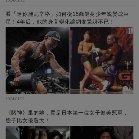
2024/01/21
看「迷你施瓦辛格」如何從15歲健身少年蛻變成巨
星！4年后，他的身高變化讓網友驚訝不已！
2024/01/21
《賭神》里的她，竟是日本第一位女子健美冠軍，
膽子比女優還大！