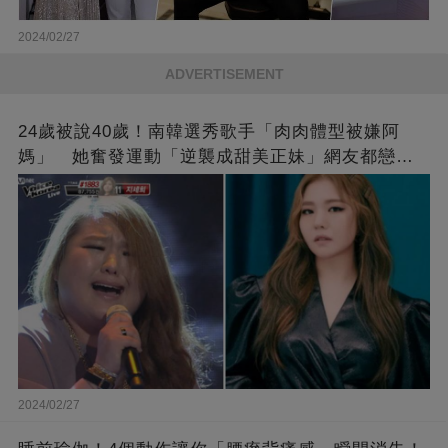
2024/02/27
ADVERTISEMENT
24歲被說40歲！南韓選秀歌手「肉肉體型被嫌阿
媽」 她奮發運動「逆襲成甜美正妹」網友都戀愛
了❤
2024/02/27