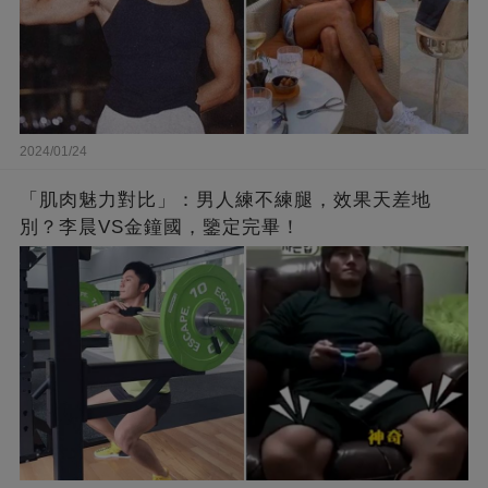
2024/01/24
「肌肉魅力對比」：男人練不練腿，效果天差地
別？李晨VS金鐘國，鑒定完畢！