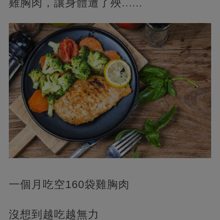
雞胸肉，讓身體遭了殃......
一個月吃空160袋雞胸肉
沒想到越吃越無力