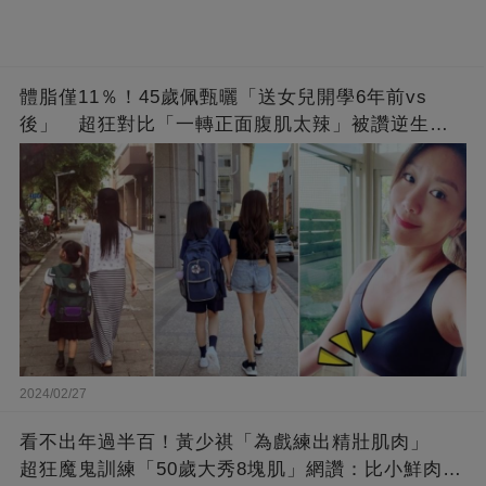
體脂僅11％！45歲佩甄曬「送女兒開學6年前vs
後」 超狂對比「一轉正面腹肌太辣」被讚逆生
長：媽媽變姊姊❤
2024/02/27
看不出年過半百！黃少祺「為戲練出精壯肌肉」
超狂魔鬼訓練「50歲大秀8塊肌」網讚：比小鮮肉猛