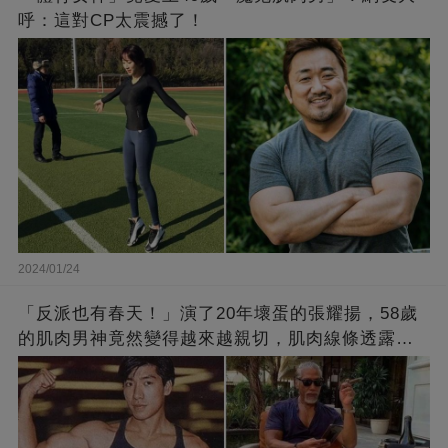
呼：這對CP太震撼了！
2024/01/24
「反派也有春天！」演了20年壞蛋的張耀揚，58歲
的肌肉男神竟然變得越來越親切，肌肉線條透露了
他的秘密！