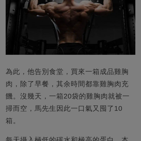
為此，他告別食堂，買來一箱成品雞胸
肉，除了早餐，其余時間都靠雞胸肉充
饑。沒幾天，一箱20袋的雞胸肉就被一
掃而空，馬先生因此一口氣又囤了10
箱。
每天攝入極低的碳水和極高的蛋白，本