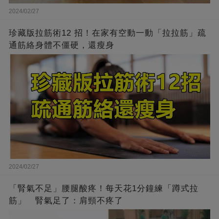
2024/02/27
珍藏版拉筋術12 招！在家有空動一動「拉拉筋」疏
通筋絡身體不僵硬，還瘦身
2024/02/27
「腎氣不足」腰腿酸疼！每天花1分鐘練「蹲式拉
筋」 腎氣足了：肩頸不疼了