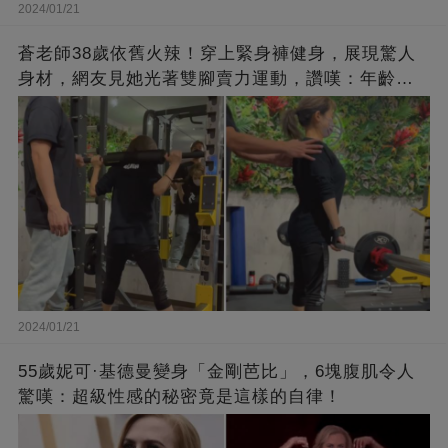
2024/01/21
蒼老師38歲依舊火辣！穿上緊身褲健身，展現驚人
身材，網友見她光著雙腳賣力運動，讚嘆：年齡不
過是個數字！
2024/01/21
55歲妮可·基德曼變身「金剛芭比」，6塊腹肌令人
驚嘆：超級性感的秘密竟是這樣的自律！