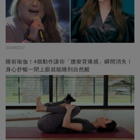
2024/02/27
睡前瑜伽！4個動作讓你「腰痠背痛感」瞬間消失！
身心舒暢一閉上眼就能睡到自然醒