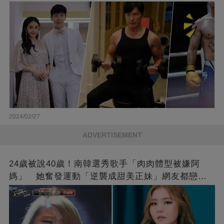
❤
2024/02/27
ADVERTISEMENT
24歲被說40歲！南韓選秀歌手「肉肉體型被嫌阿
媽」 她奮發運動「逆襲成甜美正妹」網友都戀愛
了❤