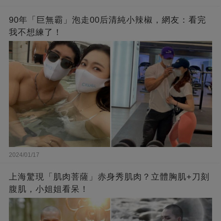
90年「巨無霸」泡走00后清純小辣椒，網友：看完
我不想練了！
2024/01/17
上海驚現「肌肉菩薩」赤身秀肌肉？立體胸肌+刀刻
腹肌，小姐姐看呆！