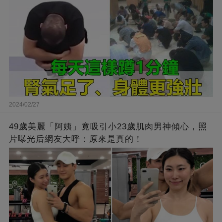
2024/02/27
49歲美麗「阿姨」竟吸引小23歲肌肉男神傾心，照
片曝光后網友大呼：原來是真的！