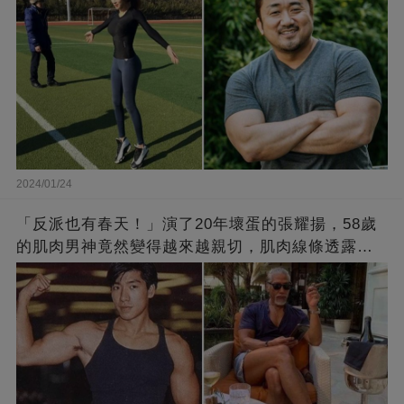
2024/01/24
「反派也有春天！」演了20年壞蛋的張耀揚，58歲
的肌肉男神竟然變得越來越親切，肌肉線條透露了
他的秘密！