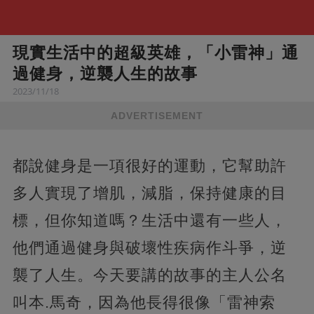
現實生活中的超級英雄，「小雷神」通
過健身，逆襲人生的故事
2023/11/18
ADVERTISEMENT
都說健身是一項很好的運動，它幫助許
多人實現了增肌，減脂，保持健康的目
標，但你知道嗎？生活中還有一些人，
他們通過健身與破壞性疾病作斗爭，逆
襲了人生。今天要講的故事的主人公名
叫本.馬奇，因為他長得很像「雷神索