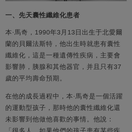
一、先天囊性纖維化患者
本·馬奇，1990年3月13日出生于北愛爾
蘭的貝爾法斯特，他出生時就患有囊性
纖維化，這是一種遺傳性疾病，主要會
影響肺，胰腺和其他器官，并且只有37
歲的平均壽命預期。
在他的成長過程中，本·馬奇是一個活躍
的運動型孩子，那時他的囊性纖維化還
未影響到他做他喜歡的事情。他說：
「很多人，如果他們的孩子患有某些疾