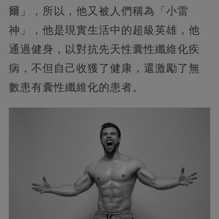
爾」，所以，他又被人們稱為「小雷
神」，他是現實生活中的超級英雄，他
通過健身，以對抗先天性囊性纖維化疾
病，不但自己收獲了健康，還激勵了無
數患有囊性纖維化的患者。