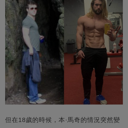
但在18歲的時候，本·馬奇的情況突然變