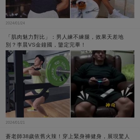
2024/01/24
「肌肉魅力對比」：男人練不練腿，效果天差地
別？李晨VS金鐘國，鑒定完畢！
2024/01/21
蒼老師38歲依舊火辣！穿上緊身褲健身，展現驚人