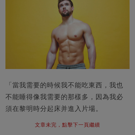
「當我需要的時候我不能吃東西，我也
不能睡得像我需要的那樣多，因為我必
須在黎明時分起床并進入片場。
文章未完，點擊下一頁繼續