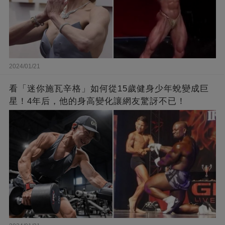
2024/01/21
看「迷你施瓦辛格」如何從15歲健身少年蛻變成巨
星！4年后，他的身高變化讓網友驚訝不已！