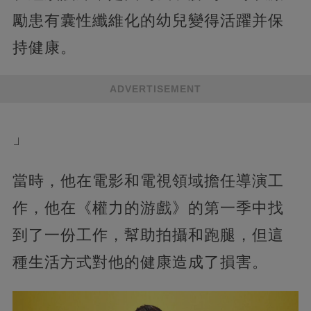
勵患有囊性纖維化的幼兒變得活躍并保
持健康。
ADVERTISEMENT
」
當時，他在電影和電視領域擔任導演工
作，他在《權力的游戲》的第一季中找
到了一份工作，幫助拍攝和跑腿，但這
種生活方式對他的健康造成了損害。