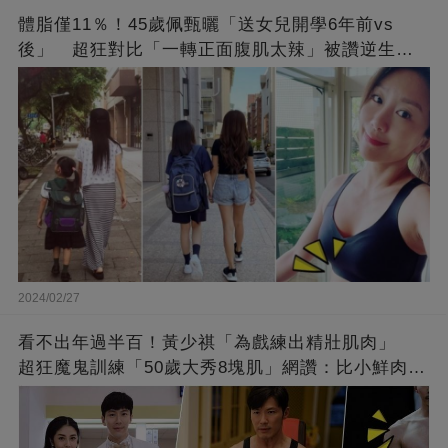
體脂僅11％！45歲佩甄曬「送女兒開學6年前vs
後」 超狂對比「一轉正面腹肌太辣」被讚逆生
長：媽媽變姊姊❤
2024/02/27
看不出年過半百！黃少祺「為戲練出精壯肌肉」
超狂魔鬼訓練「50歲大秀8塊肌」網讚：比小鮮肉猛
❤