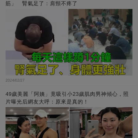
筋」 腎氣足了：肩頸不疼了
2024/02/27
49歲美麗「阿姨」竟吸引小23歲肌肉男神傾心，照
片曝光后網友大呼：原來是真的！