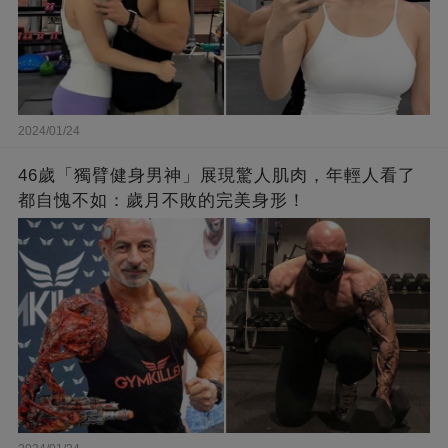
2024/01/24
46歲「獨臂健身男神」展現驚人肌肉，年輕人看了
都自愧不如：歲月不敗的完美身形！