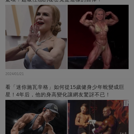
2024/01/21
看「迷你施瓦辛格」如何從15歲健身少年蛻變成巨
星！4年后，他的身高變化讓網友驚訝不已！