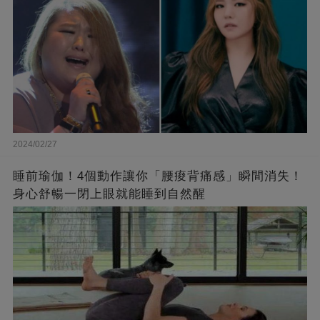
2024/02/27
睡前瑜伽！4個動作讓你「腰痠背痛感」瞬間消失！
身心舒暢一閉上眼就能睡到自然醒