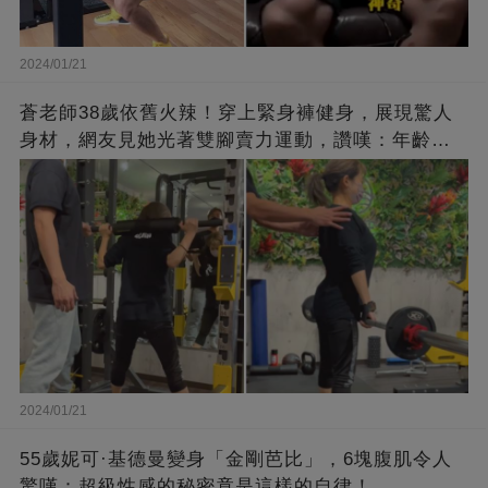
2024/01/21
蒼老師38歲依舊火辣！穿上緊身褲健身，展現驚人
身材，網友見她光著雙腳賣力運動，讚嘆：年齡不
過是個數字！
2024/01/21
55歲妮可·基德曼變身「金剛芭比」，6塊腹肌令人
驚嘆：超級性感的秘密竟是這樣的自律！