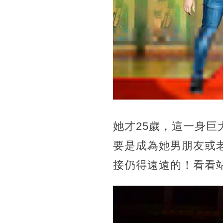
她才25歲，這一身
要是成為她男朋友或
接仍得遠遠的！看看