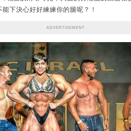
不能下決心好好練練你的腿呢？！
ADVERTISEMENT