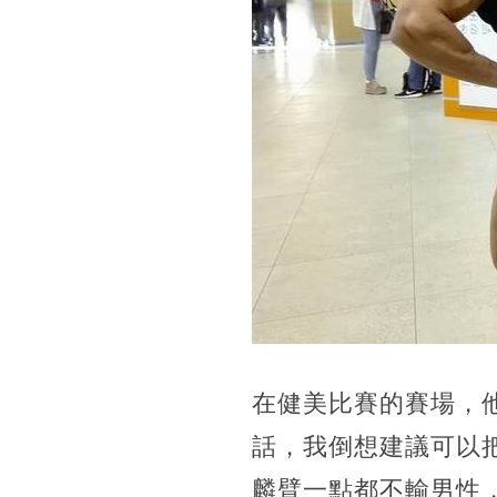
在健美比賽的賽場，
話，我倒想建議可以
麟臂一點都不輸男性