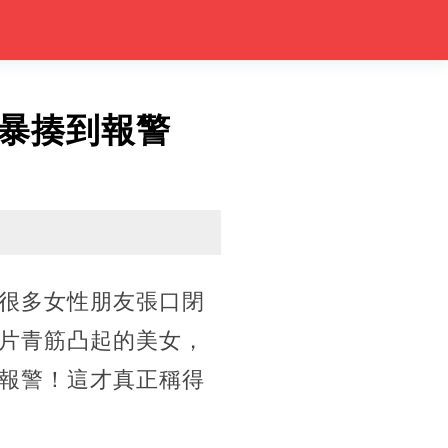
暴揍到報警
很多女性朋友張口閉
片青筋凸起的美女，
報警！這才真正稱得