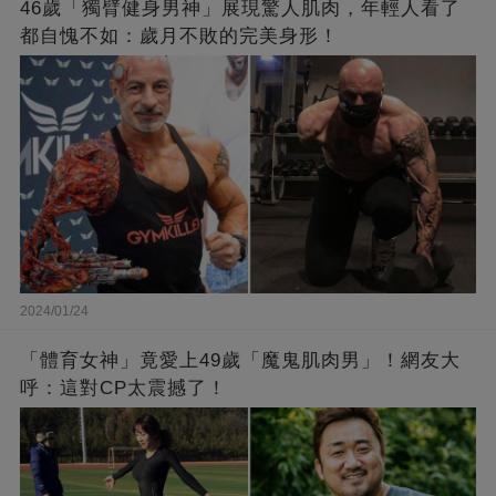
46歲「獨臂健身男神」展現驚人肌肉，年輕人看了
都自愧不如：歲月不敗的完美身形！
2024/01/24
「體育女神」竟愛上49歲「魔鬼肌肉男」！網友大
呼：這對CP太震撼了！