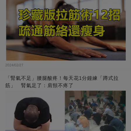
2024/02/27
「腎氣不足」腰腿酸疼！每天花1分鐘練「蹲式拉
筋」 腎氣足了：肩頸不疼了