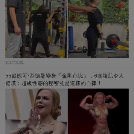
2024/01/21
55歲妮可·基德曼變身「金剛芭比」，6塊腹肌令人
驚嘆：超級性感的秘密竟是這樣的自律！