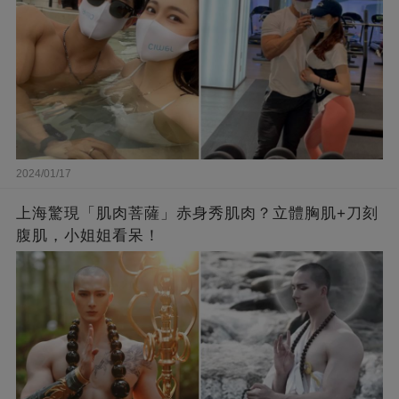
2024/01/17
上海驚現「肌肉菩薩」赤身秀肌肉？立體胸肌+刀刻
腹肌，小姐姐看呆！