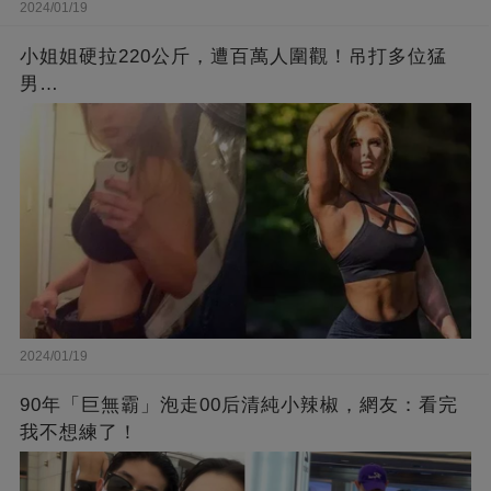
2024/01/19
小姐姐硬拉220公斤，遭百萬人圍觀！吊打多位猛
男…
2024/01/19
90年「巨無霸」泡走00后清純小辣椒，網友：看完
我不想練了！