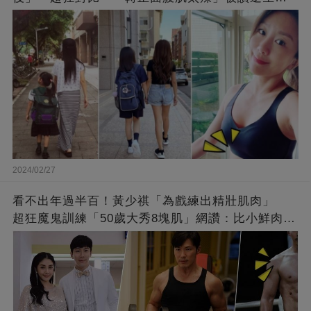
長：媽媽變姊姊❤
2024/02/27
看不出年過半百！黃少祺「為戲練出精壯肌肉」
超狂魔鬼訓練「50歲大秀8塊肌」網讚：比小鮮肉猛
❤