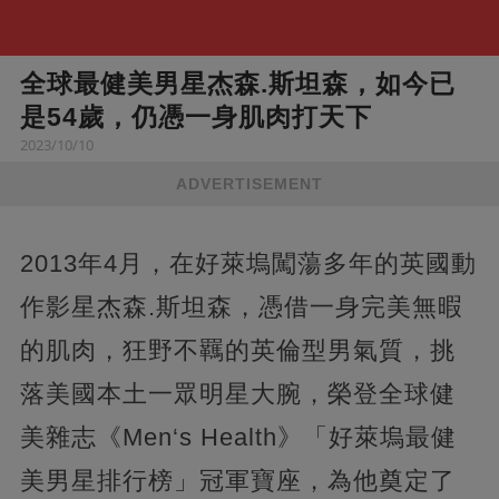
全球最健美男星杰森.斯坦森，如今已
是54歲，仍憑一身肌肉打天下
2023/10/10
ADVERTISEMENT
2013年4月，在好萊塢闖蕩多年的英國動
作影星杰森.斯坦森，憑借一身完美無暇
的肌肉，狂野不羈的英倫型男氣質，挑
落美國本土一眾明星大腕，榮登全球健
美雜志《Men‘s Health》「好萊塢最健
美男星排行榜」冠軍寶座，為他奠定了