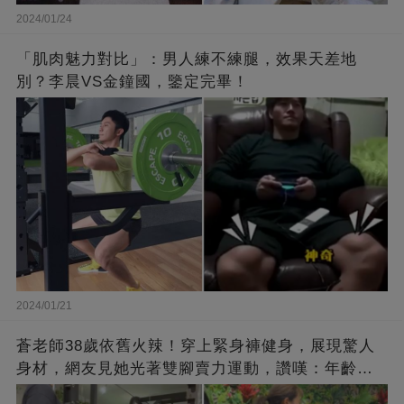
2024/01/24
「肌肉魅力對比」：男人練不練腿，效果天差地
別？李晨VS金鐘國，鑒定完畢！
2024/01/21
蒼老師38歲依舊火辣！穿上緊身褲健身，展現驚人
身材，網友見她光著雙腳賣力運動，讚嘆：年齡不
過是個數字！