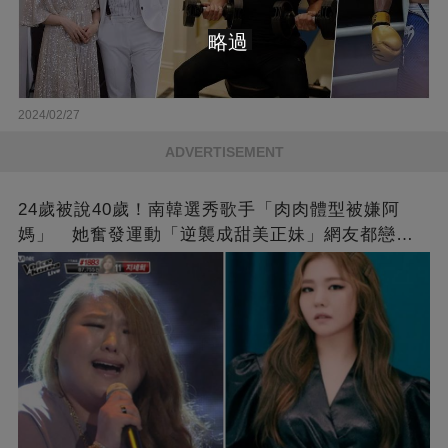
略過
2024/02/27
ADVERTISEMENT
24歲被說40歲！南韓選秀歌手「肉肉體型被嫌阿
媽」 她奮發運動「逆襲成甜美正妹」網友都戀愛
了❤