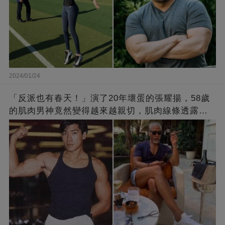
2024/01/24
「反派也有春天！」演了20年壞蛋的張耀揚，58歲
的肌肉男神竟然變得越來越親切，肌肉線條透露了
他的秘密！