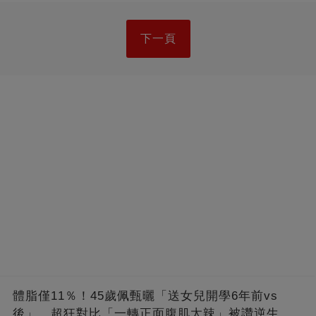
下一頁
體脂僅11％！45歲佩甄曬「送女兒開學6年前vs
後」 超狂對比「一轉正面腹肌太辣」被讚逆生