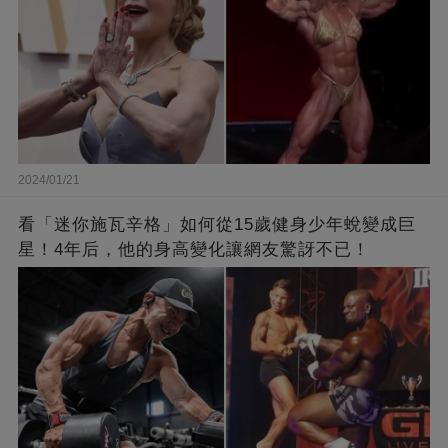
2024/01/21
看「迷你施瓦辛格」如何從15歲健身少年蛻變成巨
星！4年后，他的身高變化讓網友驚訝不已！