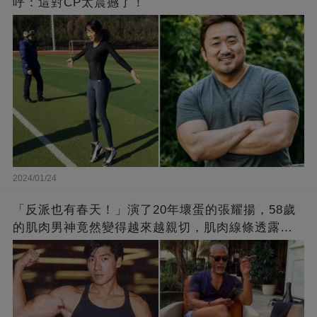
呼：這對CP太震撼了！
2024/01/24
「反派也有春天！」演了20年壞蛋的張耀揚，58歲
的肌肉男神竟然變得越來越親切，肌肉線條透露了
他的秘密！