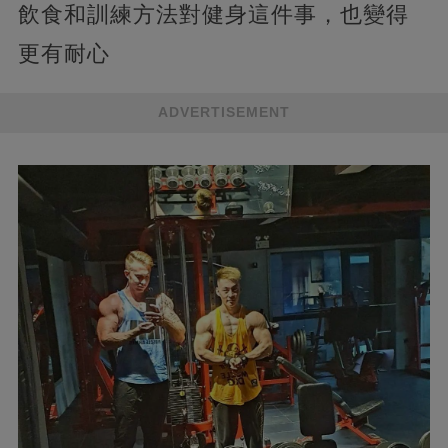
飲食和訓練方法對健身這件事，也變得
更有耐心
ADVERTISEMENT