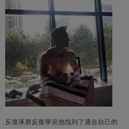
反復琢磨反復學習他找到了適合自己的