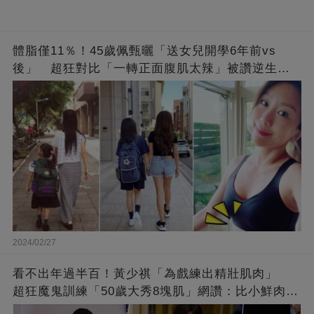
體脂僅11％！45歲佩甄曬「送女兒開學6年前vs
後」 超狂對比「一轉正面腹肌太辣」被讚逆生
長：媽媽變姊姊❤
2024/02/27
看不出年過半百！黃少祺「為戲練出精壯肌肉」
超狂魔鬼訓練「50歲大秀8塊肌」網讚：比小鮮肉猛
❤