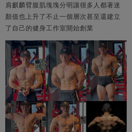
肩麒麟臂腹肌塊塊分明讓很多人都著迷
顏值也上升了不止一個層次甚至還建立
了自己的健身工作室開始創業