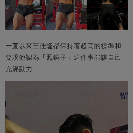
一直以來王佳隆都保持著超高的標準和
要求他認為「照鏡子」這件事能讓自己
充滿動力