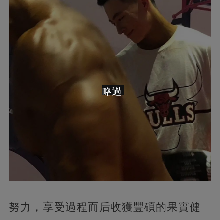
略過
努力，享受過程而后收獲豐碩的果實健