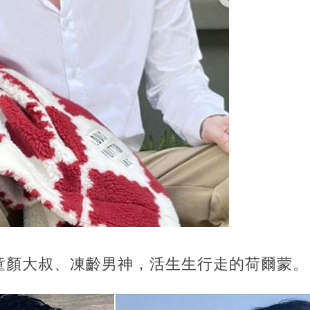
童顏大叔、凍齡男神，活生生行走的荷爾蒙。