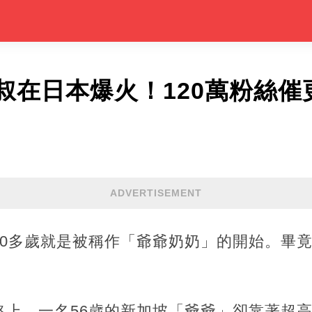
叔在日本爆火！120萬粉絲催
ADVERTISEMENT
50多歲就是被稱作「爺爺奶奶」的開始。畢
絡上，一名56歲的新加坡「爺爺」卻靠著超