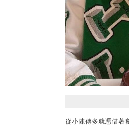
從小陳傳多就憑借著