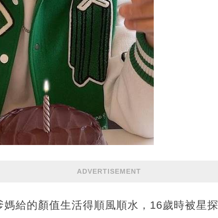
ADVERTISEMENT
爹媽給的顏值生活得順風順水，16歲時被星