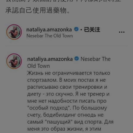
承認自己使用過藥物。