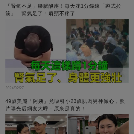
「腎氣不足」腰腿酸疼！每天花1分鐘練「蹲式拉
筋」 腎氣足了：肩頸不疼了
2024/02/27
49歲美麗「阿姨」竟吸引小23歲肌肉男神傾心，照
片曝光后網友大呼：原來是真的！