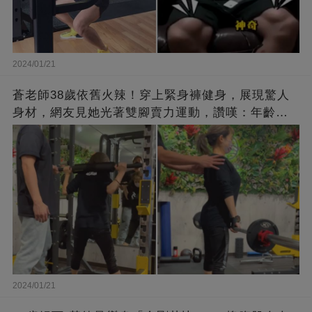
2024/01/21
蒼老師38歲依舊火辣！穿上緊身褲健身，展現驚人
身材，網友見她光著雙腳賣力運動，讚嘆：年齡不
過是個數字！
2024/01/21