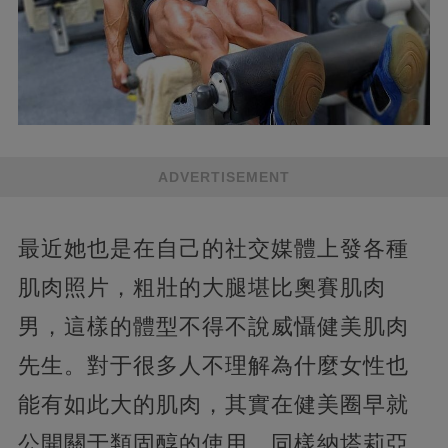
ADVERTISEMENT
最近她也是在自己的社交媒體上發各種
肌肉照片，粗壯的大腿堪比奧賽肌肉
男，這樣的體型不得不說威懾健美肌肉
先生。對于很多人不理解為什麼女性也
能有如此大的肌肉，其實在健美圈早就
公開關于類固醇的使用，同樣納塔莉亞