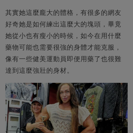
其實她這麼龐大的體格，有很多的網友
好奇她是如何練出這麼大的塊頭，畢竟
她從小也有瘦小的時候，如今在用什麼
藥物可能也需要很強的身體才能克服，
像有一些健美運動員即便用藥了也很難
達到這麼強壯的身材。