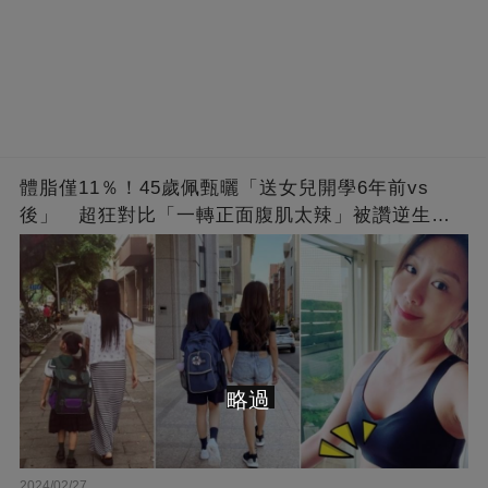
體脂僅11％！45歲佩甄曬「送女兒開學6年前vs
後」 超狂對比「一轉正面腹肌太辣」被讚逆生
長：媽媽變姊姊❤
略過
2024/02/27