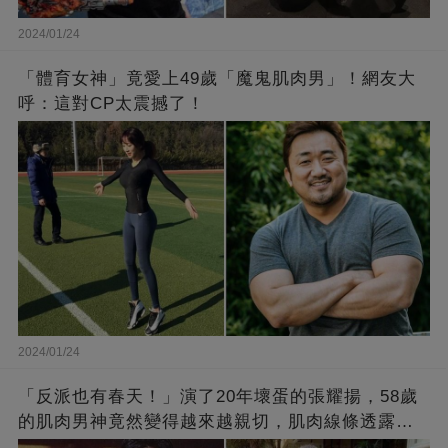
2024/01/24
「體育女神」竟愛上49歲「魔鬼肌肉男」！網友大
呼：這對CP太震撼了！
2024/01/24
「反派也有春天！」演了20年壞蛋的張耀揚，58歲
的肌肉男神竟然變得越來越親切，肌肉線條透露了
他的秘密！