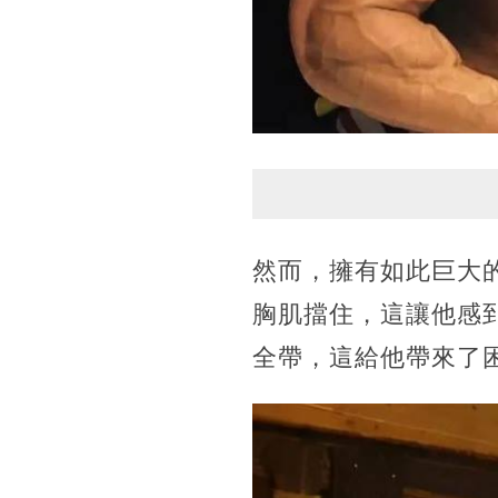
然而，擁有如此巨大
胸肌擋住，這讓他感
全帶，這給他帶來了