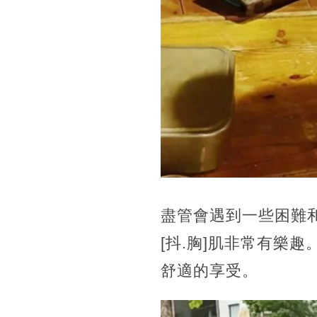
盡管會遇到一些困難
[抖.胸]肌非常有樂
舒適的享受。