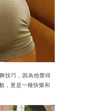
舞技巧，因為他覺得
外貌，更是一種快樂和