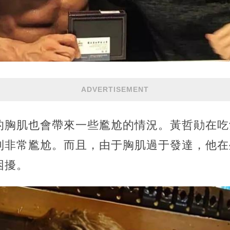
ADVERTISEMENT
的胸肌也會帶來一些尷尬的情況。黃哲勛在吃
到非常尷尬。而且，由于胸肌過于發達，他在
困擾。