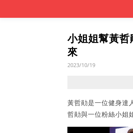
小姐姐幫黃哲
來
2023/10/19
黃哲勛是一位健身達
哲勛與一位粉絲小姐