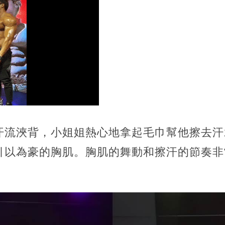
汗流浹背，小姐姐熱心地拿起毛巾幫他擦去汗
引以為豪的胸肌。胸肌的舞動和擦汗的節奏非