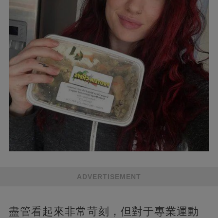
ADVERTISEMENT
盡管看起來非常苛刻，但對于專業運動