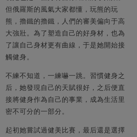
但俄羅斯的風氣大家都懂，玩熊的玩
熊，擼鐵的擼鐵，人們的審美偏向于高
大強壯。為了塑造自己的好身材，也為
了讓自己身材更有曲線，于是她開始接
觸健身。
不練不知道，一練嚇一跳。習慣健身之
后，她發現自己的天賦很好，之后便直
接將健身作為自己的事業，成為生活里
密不可分的一部分。
起初她嘗試過健美比賽，最后還是選擇