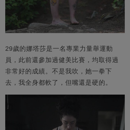
29歲的娜塔莎是一名專業力量舉運動
員，此前還參加過健美比賽，均取得過
非常好的成績。不是我吹，她一拳下
去，我全身都軟了，但嘴還是硬的。