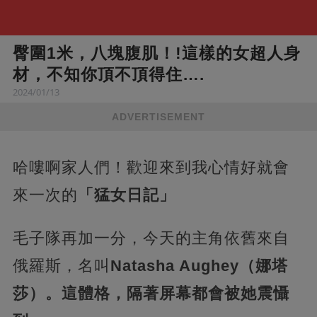
臀圍1米，八塊腹肌！!這樣的女超人身
材，不知你頂不頂得住….
2024/01/13
ADVERTISEMENT
哈嘍啊家人們！歡迎來到我心情好就會
來一次的
「猛女日記」
毛子隊再加一分，今天的主角依舊來自
俄羅斯，名叫
Natasha Aughey（娜塔
莎）。
這體格，隔著屏幕都會被她震懾