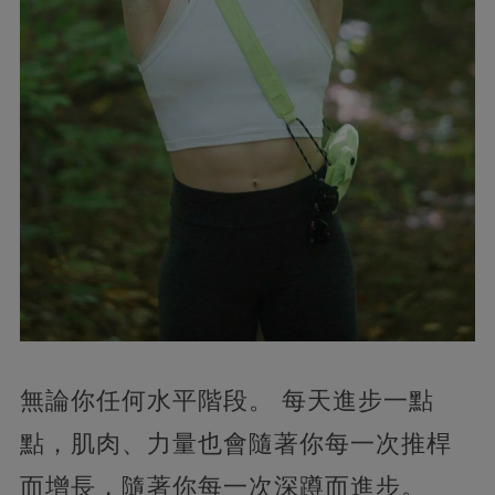
無論你任何水平階段。 每天進步一點
點，肌肉、力量也會隨著你每一次推桿
而增長，隨著你每一次深蹲而進步。