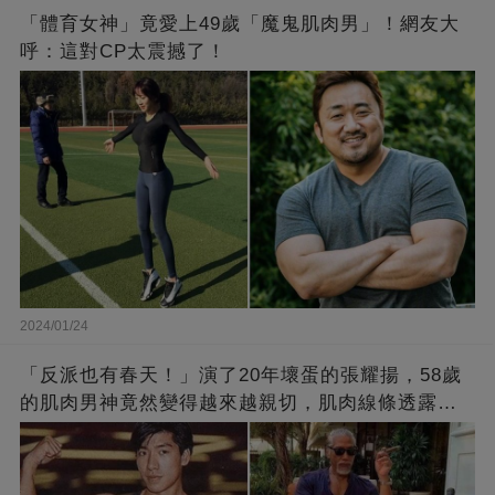
「體育女神」竟愛上49歲「魔鬼肌肉男」！網友大
呼：這對CP太震撼了！
2024/01/24
「反派也有春天！」演了20年壞蛋的張耀揚，58歲
的肌肉男神竟然變得越來越親切，肌肉線條透露了
他的秘密！