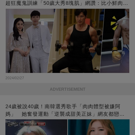
超狂魔鬼訓練「50歲大秀8塊肌」網讚：比小鮮肉猛
❤
2024/02/27
ADVERTISEMENT
24歲被說40歲！南韓選秀歌手「肉肉體型被嫌阿
媽」 她奮發運動「逆襲成甜美正妹」網友都戀愛
了❤