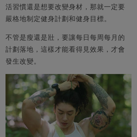
活習慣還是想要改變身材，那就一定要
嚴格地制定健身計劃和健身目標。
不管是瘦還是壯，要讓每日每周每月的
計劃落地，這樣才能看得見效果，才會
發生改變。