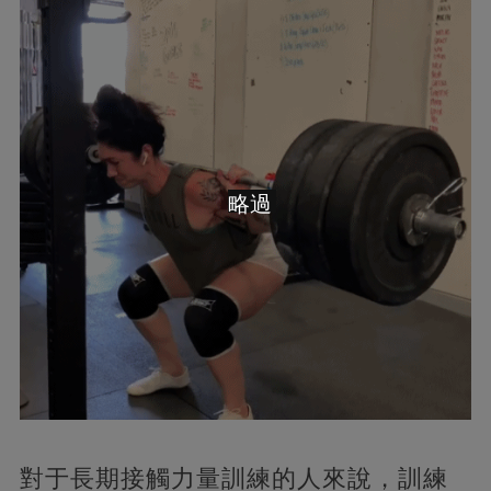
略過
對于長期接觸力量訓練的人來說，訓練