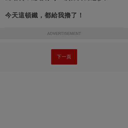
今天這頓鐵，都給我擼了！
ADVERTISEMENT
下一頁