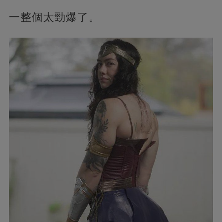
一整個太勁爆了。