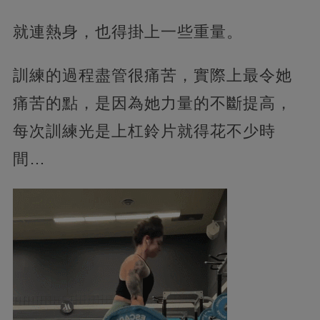
就連熱身，也得掛上一些重量。
訓練的過程盡管很痛苦，實際上最令她
痛苦的點，是因為她力量的不斷提高，
每次訓練光是上杠鈴片就得花不少時
間…