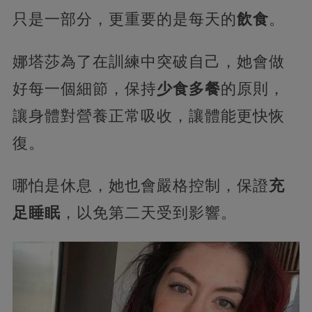
只是一部分，更重要的是每天的
飲食
。
娜塔莎為了在訓練中突破自己，她會做
好每一個細節，保持
少食多餐
的原則，
讓身體對營養正常吸收，讓體能更快恢
復。
哪怕是休息，她也會嚴格控制，保證
充
足睡眠
，以免第二天受到影響。