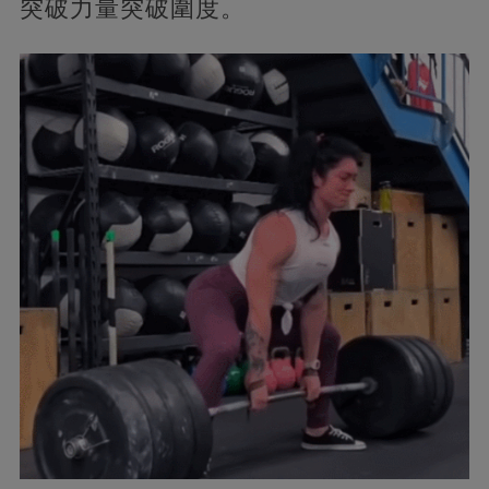
突破力量突破圍度。