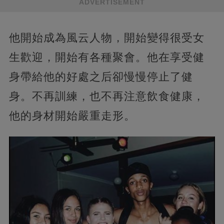
ADVERTISEMENT
他開始成為風云人物，開始變得很受女
生歡迎，開始有各種聚會。他在享受健
身帶給他的好處之后卻慢慢停止了健
身。不再訓練，也不再注意飲食健康，
他的身材開始嚴重走形。