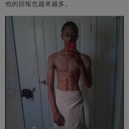
他的回報也越來越多。