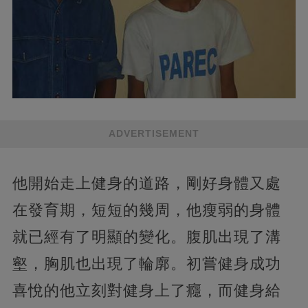
ADVERTISEMENT
他開始走上健身的道路，剛好身體又處
在發育期，短短的幾周，他瘦弱的身體
就已經有了明顯的變化。腹肌出現了溝
壑，胸肌也出現了輪廓。初嘗健身成功
喜悅的他立刻對健身上了癮，而健身給