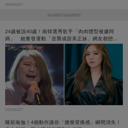
2024/02/27
ADVERTISEMENT
24歲被說40歲！南韓選秀歌手「肉肉體型被嫌阿
媽」 她奮發運動「逆襲成甜美正妹」網友都戀愛
了❤
2024/02/27
睡前瑜伽！4個動作讓你「腰痠背痛感」瞬間消失！