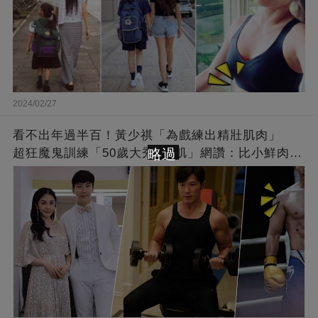
2024/02/27
看不出年過半百！黃少祺「為戲練出精壯肌肉」
略過
超狂魔鬼訓練「50歲大秀8塊肌」網讚：比小鮮肉猛
❤