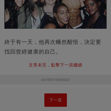
終于有一天，他再次幡然醒悟，決定要
找回曾經健康的自己。
文章未完，點擊下一頁繼續
ADVERTISEMENT
下一頁