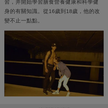
習，并開始學習膳食營養健康和科學健
身的有關知識。從16歲到18歲，他的改
變不止一點點。