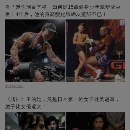
看「迷你施瓦辛格」如何從15歲健身少年蛻變成巨
星！4年后，他的身高變化讓網友驚訝不已！
2024/01/21
《賭神》里的她，竟是日本第一位女子健美冠軍，
膽子比女優還大！