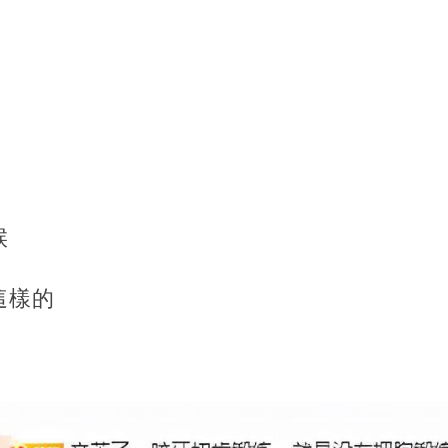
候
這樣的