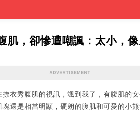
腹肌，卻慘遭嘲諷：太小，像
ADVERTISEMENT
生撩衣秀腹肌的視訊，颯到我了，有腹肌的女
肌塊還是相當明顯，硬朗的腹肌和可愛的小熊