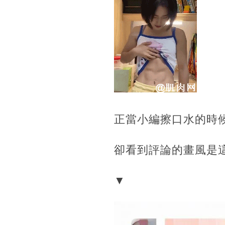
正當小編擦口水的時
卻看到評論的畫風是
▼