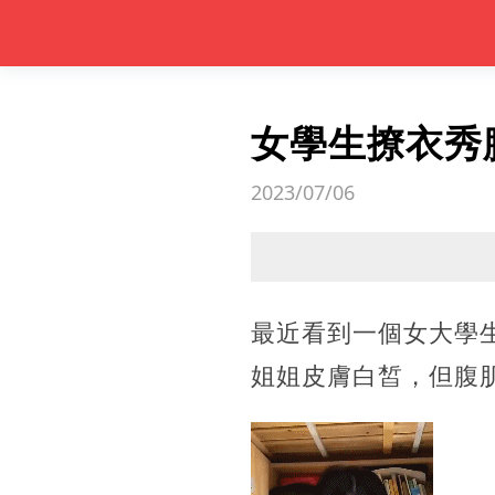
女學生撩衣秀
2023/07/06
最近看到一個女大學
姐姐皮膚白皙，但腹